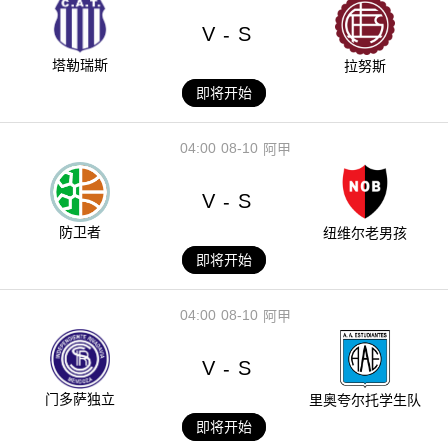
V
S
-
塔勒瑞斯
拉努斯
即将开始
04:00
08-10
阿甲
V
S
-
防卫者
纽维尔老男孩
即将开始
04:00
08-10
阿甲
V
S
-
门多萨独立
里奥夸尔托学生队
即将开始