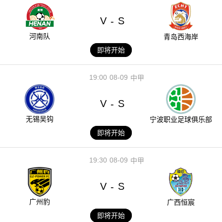
V
S
-
河南队
青岛西海岸
即将开始
19:00
08-09
中甲
V
S
-
无锡吴钩
宁波职业足球俱乐部
即将开始
19:30
08-09
中甲
V
S
-
广州豹
广西恒宸
即将开始