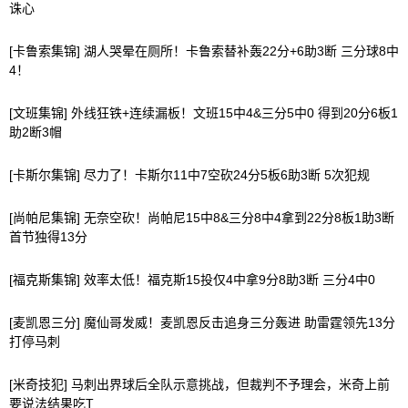
诛心
[卡鲁索集锦] 湖人哭晕在厕所！卡鲁索替补轰22分+6助3断 三分球8中
4！
[文班集锦] 外线狂铁+连续漏板！文班15中4&三分5中0 得到20分6板1
助2断3帽
[卡斯尔集锦] 尽力了！卡斯尔11中7空砍24分5板6助3断 5次犯规
[尚帕尼集锦] 无奈空砍！尚帕尼15中8&三分8中4拿到22分8板1助3断
首节独得13分
[福克斯集锦] 效率太低！福克斯15投仅4中拿9分8助3断 三分4中0
[麦凯恩三分] 魔仙哥发威！麦凯恩反击追身三分轰进 助雷霆领先13分
打停马刺
[米奇技犯] 马刺出界球后全队示意挑战，但裁判不予理会，米奇上前
要说法结果吃T