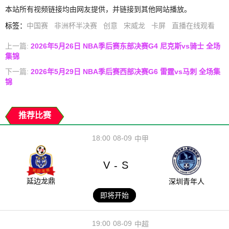
本站所有视频链接均由网友提供，并链接到其他网站播放。
标签
：
中国赛
非洲杯半决赛
创意
宋威龙
卡屏
直播在线观看
上一篇:
2026年5月26日 NBA季后赛东部决赛G4 尼克斯vs骑士 全场
集锦
下一篇:
2026年5月29日 NBA季后赛西部决赛G6 雷霆vs马刺 全场集
锦
推荐比赛
18:00
08-09
中甲
V
S
-
延边龙鼎
深圳青年人
即将开始
19:00
08-09
中超