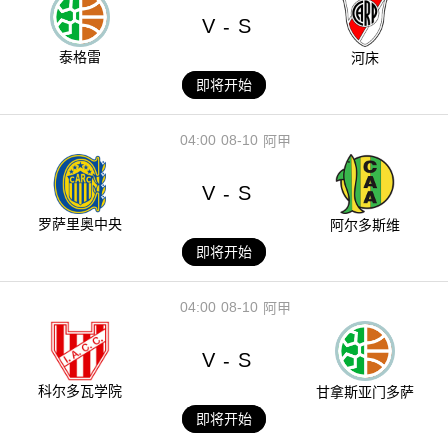
V
S
-
泰格雷
河床
即将开始
04:00
08-10
阿甲
V
S
-
罗萨里奥中央
阿尔多斯维
即将开始
04:00
08-10
阿甲
V
S
-
科尔多瓦学院
甘拿斯亚门多萨
即将开始