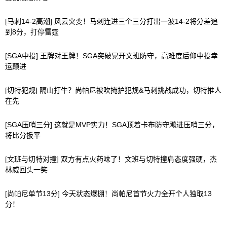
[马刺14-2高潮] 风云突变！马刺连进三个三分打出一波14-2将分差追
到8分，打停雷霆
[SGA中投] 王牌对王牌！SGA突破晃开文班防守，高难度后仰中投幸
运颠进
[切特犯规] 隔山打牛？尚帕尼被吹掩护犯规&马刺挑战成功，切特推人
在先
[SGA压哨三分] 这就是MVP实力！SGA顶着卡布防守飚进压哨三分，
将比分扳平
[文班与切特对撞] 双方有点火药味了！文班与切特撞肩态度强硬，杰
林威回头一笑
[尚帕尼单节13分] 今天状态爆棚！尚帕尼首节火力全开个人独取13
分！