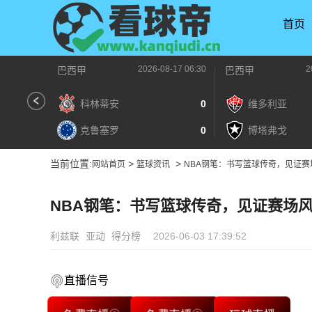
首页
2026-08-17 06:30
2
巴西甲
巴西甲
科林蒂安
0
维多利亚
克鲁塞罗
0
博塔弗戈
当前位置:
>
>
网站首页
篮球资讯
NBA钢笔：书写篮球传奇，见证赛
NBA钢笔：书写篮球传奇，见证赛场
利兹联
亚动
得分榜
2026-06-03 17:39:52
直播信号