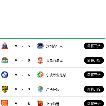
V
-
S
即将开始
深圳青年人
V
-
S
即将开始
青岛西海岸
V
-
S
即将开始
宁波职业足球俱
乐部
V
-
S
即将开始
广西恒宸
V
-
S
即将开始
上海海港