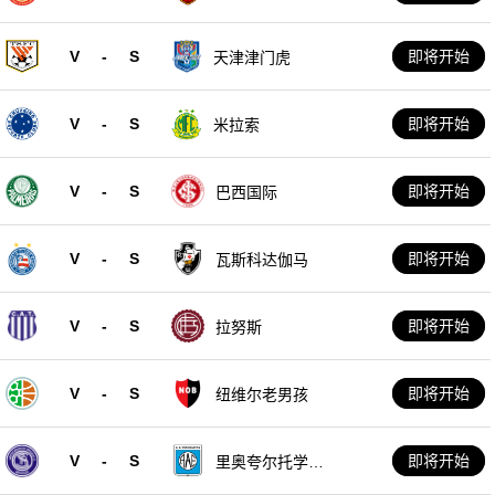
V
-
S
即将开始
天津津门虎
V
-
S
即将开始
米拉索
V
-
S
即将开始
巴西国际
V
-
S
即将开始
瓦斯科达伽马
V
-
S
即将开始
拉努斯
V
-
S
即将开始
纽维尔老男孩
V
-
S
即将开始
里奥夸尔托学生
队