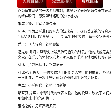
免费直播①
免费直播②
玩球直播
作为体育网站的一名资深编辑，我见证了无数篮球传奇在赛场
的经典瞬间，感受篮球运动的独特魅力。
钢笔之锋，书写英雄传奇
NBA，作为全球最具影响力的篮球赛事，拥有着无数的传奇
“飞人”到科比的“黑曼巴”，再到库里的小篮球，每一支钢笔
乔丹：飞人传奇，钢笔见证
迈克尔·乔丹，篮球史上最具传奇色彩的球员，他的成就无需
突破。在乔丹的退役仪式上，那支他亲手赠予球迷的钢笔，
科比：黑曼巴精神，钢笔记录
科比·布莱恩特，一位篮球场上的传奇人物。他的执着、坚韧
一次训练，每一次比赛，成为了他篮球生涯的见证者。
库里：小球时代，钢笔书写新篇章
斯蒂芬·库里，小球时代的代表人物。他的投篮，改变了人们
引领小球时代的新篇章。
钢笔之韵，见证赛场风云