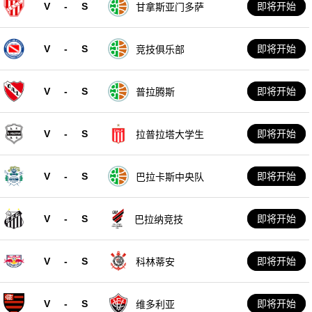
V
-
S
即将开始
甘拿斯亚门多萨
V
-
S
即将开始
竞技俱乐部
V
-
S
即将开始
普拉腾斯
V
-
S
即将开始
拉普拉塔大学生
V
-
S
即将开始
巴拉卡斯中央队
V
-
S
即将开始
巴拉纳竞技
V
-
S
即将开始
科林蒂安
V
-
S
即将开始
维多利亚