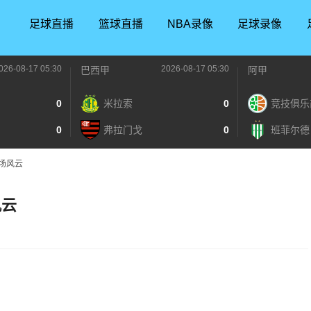
足球直播
篮球直播
NBA录像
足球录像
026-08-17 05:30
2026-08-17 05:30
巴西甲
阿甲
0
米拉索
0
竞技俱乐
0
弗拉门戈
0
班菲尔德
场风云
风云