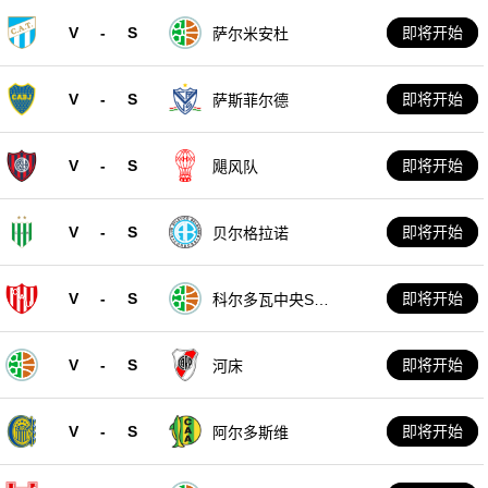
V
-
S
即将开始
萨尔米安杜
V
-
S
即将开始
萨斯菲尔德
V
-
S
即将开始
飓风队
V
-
S
即将开始
贝尔格拉诺
V
-
S
即将开始
科尔多瓦中央SD
E
V
-
S
即将开始
河床
V
-
S
即将开始
阿尔多斯维