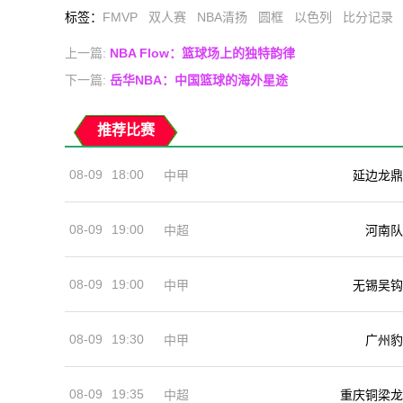
标签
：
FMVP
双人赛
NBA清扬
圆框
以色列
比分记录
上一篇:
NBA Flow：篮球场上的独特韵律
下一篇:
岳华NBA：中国篮球的海外星途
推荐比赛
08-09
18:00
中甲
延边龙鼎
08-09
19:00
河南队
中超
08-09
19:00
中甲
无锡吴钩
08-09
19:30
中甲
广州豹
08-09
19:35
中超
重庆铜梁龙