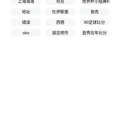
上海海港
坦克
世界杯小组赛K组第2轮
地址
杜伊斯堡
食肉
错误
西德
90足球比分
obs
胡志明市
首秀往年比分