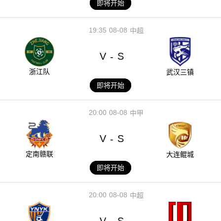
即将开始
19:35
08-08
中超
V
S
-
浙江队
武汉三镇
即将开始
20:00
08-08
中甲
V
S
-
定南赣联
大连鲲城
即将开始
20:00
08-08
中超