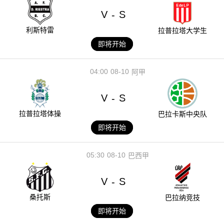
V
S
-
利斯特雷
拉普拉塔大学生
即将开始
04:00
08-10
阿甲
V
S
-
拉普拉塔体操
巴拉卡斯中央队
即将开始
05:30
08-10
巴西甲
V
S
-
桑托斯
巴拉纳竞技
即将开始