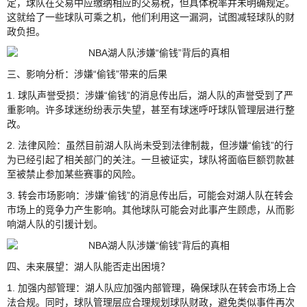
定，球队在交易中应缴纳相应的交易税，但具体税率并未明确规定。
这就给了一些球队可乘之机，他们利用这一漏洞，试图减轻球队的财
政负担。
三、影响分析：涉嫌“偷钱”带来的后果
1. 球队声誉受损：涉嫌“偷钱”的消息传出后，湖人队的声誉受到了严
重影响。许多球迷纷纷表示失望，甚至有球迷呼吁球队管理层进行整
改。
2. 法律风险：虽然目前湖人队尚未受到法律制裁，但涉嫌“偷钱”的行
为已经引起了相关部门的关注。一旦被证实，球队将面临巨额罚款甚
至被禁止参加某些赛事的风险。
3. 转会市场影响：涉嫌“偷钱”的消息传出后，可能会对湖人队在转会
市场上的竞争力产生影响。其他球队可能会对此事产生顾虑，从而影
响湖人队的引援计划。
四、未来展望：湖人队能否走出困境？
1. 加强内部管理：湖人队应加强内部管理，确保球队在转会市场上合
法合规。同时，球队管理层应合理规划球队财政，避免类似事件再次