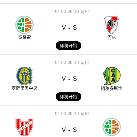
04:00
08-10
阿甲
V
S
-
泰格雷
河床
即将开始
04:00
08-10
阿甲
V
S
-
罗萨里奥中央
阿尔多斯维
即将开始
04:00
08-10
阿甲
V
S
-