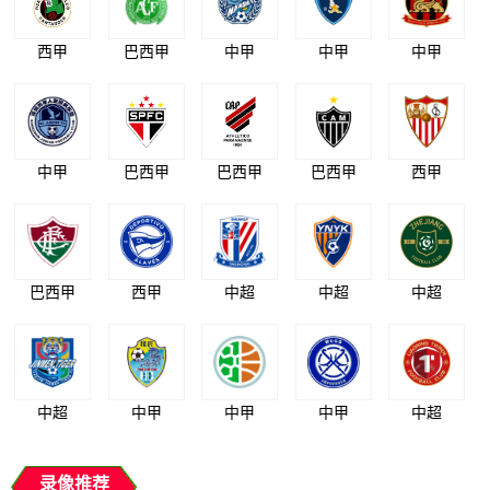
西甲
巴西甲
中甲
中甲
中甲
中甲
巴西甲
巴西甲
巴西甲
西甲
巴西甲
西甲
中超
中超
中超
中超
中甲
中甲
中甲
中超
录像推荐