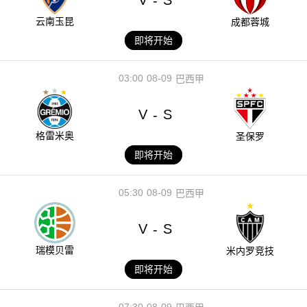
V
S
-
云南玉昆
成都蓉城
即将开始
03:00
08-09
巴西甲
V
S
-
格雷米奥
圣保罗
即将开始
05:30
08-09
巴西甲
V
S
-
瑞模贝雷
米内罗竞技
即将开始
07:30
08-09