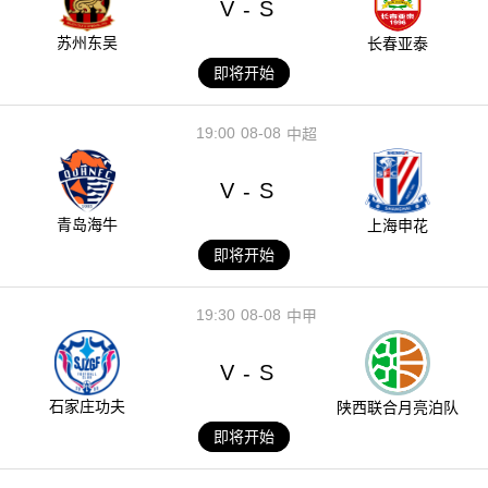
V
S
-
苏州东吴
长春亚泰
即将开始
19:00
08-08
中超
V
S
-
青岛海牛
上海申花
即将开始
19:30
08-08
中甲
V
S
-
石家庄功夫
陕西联合月亮泊队
即将开始