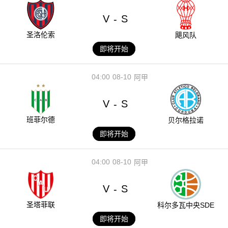
V
S
-
圣洛伦索
飓风队
即将开始
04:00
08-10
阿甲
V
S
-
班菲尔德
贝尔格拉诺
即将开始
04:00
08-10
阿甲
V
S
-
圣塔菲联
科尔多瓦中央SDE
即将开始