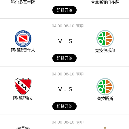
科尔多瓦学院
甘拿斯亚门多萨
即将开始
04:00
08-10
阿甲
V
S
-
阿根廷青年人
竞技俱乐部
即将开始
04:00
08-10
阿甲
V
S
-
阿根廷独立
普拉腾斯
即将开始
04:00
08-10
阿甲