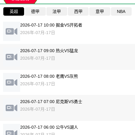
英超
德甲
法甲
西甲
意甲
NBA
2026-07-17 10:00 掘金VS开拓者
2026年-07月-17日
2026-07-17 09:00 热火VS猛龙
2026年-07月-17日
2026-07-17 08:00 老鹰VS灰熊
2026年-07月-17日
2026-07-17 07:00 尼克斯VS勇士
2026年-07月-17日
2026-07-17 06:00 公牛VS湖人
2026年-07月-17日