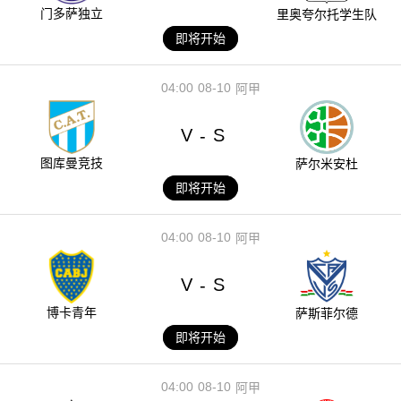
门多萨独立
里奥夸尔托学生队
即将开始
04:00
08-10
阿甲
V
S
-
图库曼竞技
萨尔米安杜
即将开始
04:00
08-10
阿甲
V
S
-
博卡青年
萨斯菲尔德
即将开始
04:00
08-10
阿甲