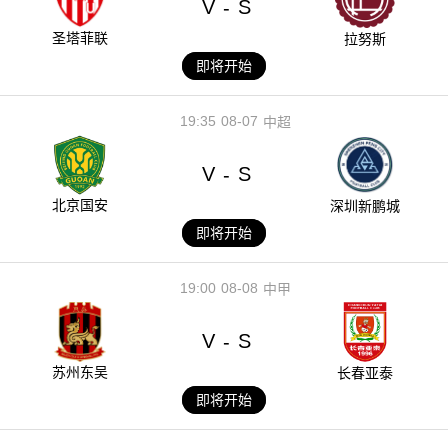
V
S
-
圣塔菲联
拉努斯
即将开始
19:35
08-07
中超
V
S
-
北京国安
深圳新鹏城
即将开始
19:00
08-08
中甲
V
S
-
苏州东吴
长春亚泰
即将开始