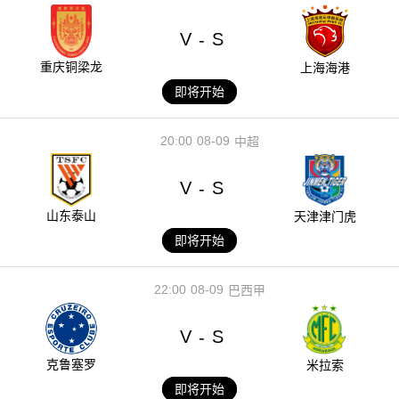
V
S
-
重庆铜梁龙
上海海港
即将开始
20:00
08-09
中超
V
S
-
山东泰山
天津津门虎
即将开始
22:00
08-09
巴西甲
V
S
-
克鲁塞罗
米拉索
即将开始