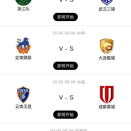
浙江队
武汉三镇
即将开始
20:00
08-08
中甲
V
S
-
定南赣联
大连鲲城
即将开始
20:00
08-08
中超
V
S
-
云南玉昆
成都蓉城
即将开始
03:00
08-09
巴西甲