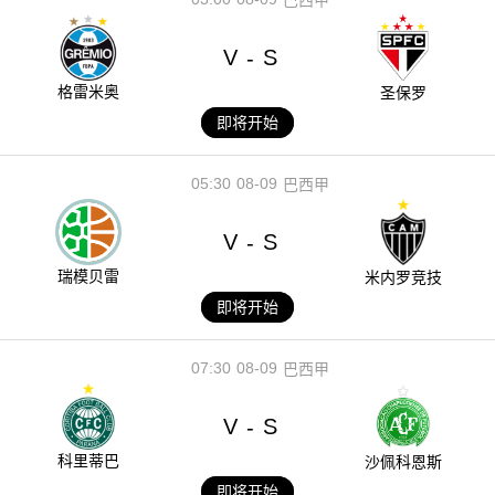
V
S
-
格雷米奥
圣保罗
即将开始
05:30
08-09
巴西甲
V
S
-
瑞模贝雷
米内罗竞技
即将开始
07:30
08-09
巴西甲
V
S
-
科里蒂巴
沙佩科恩斯
即将开始