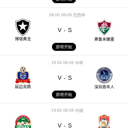
08:00
08-09
巴西甲
V
S
-
博塔弗戈
弗鲁米嫩塞
即将开始
18:00
08-09
中甲
V
S
-
延边龙鼎
深圳青年人
即将开始
19:00
08-09
中超
V
S
-