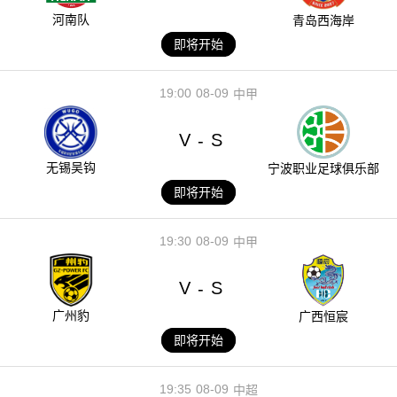
河南队
青岛西海岸
即将开始
19:00
08-09
中甲
V
S
-
无锡吴钩
宁波职业足球俱乐部
即将开始
19:30
08-09
中甲
V
S
-
广州豹
广西恒宸
即将开始
19:35
08-09
中超