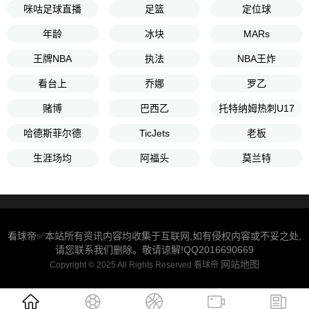
咪咕足球直播
足篮
定位球
年龄
冰块
MARs
王牌NBA
执法
NBA王炸
看台上
乔娜
罗乙
赌博
巴西乙
托特纳姆热刺U17
哈德斯菲尔德
TicJets
老板
生涯场均
阿福头
莫兰特
看球帝✅本站所有资讯内容均收集于互联网,如有侵权内容或不妥之处,
请您联系我们删除。敬请谅解!QQ2016690669
网站地图
Copyright © 2025 All Rights Reserved 看球帝