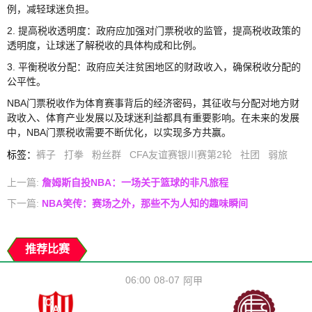
例，减轻球迷负担。
2. 提高税收透明度：政府应加强对门票税收的监管，提高税收政策的
透明度，让球迷了解税收的具体构成和比例。
3. 平衡税收分配：政府应关注贫困地区的财政收入，确保税收分配的
公平性。
NBA门票税收作为体育赛事背后的经济密码，其征收与分配对地方财
政收入、体育产业发展以及球迷利益都具有重要影响。在未来的发展
中，NBA门票税收需要不断优化，以实现多方共赢。
标签
：
裤子
打拳
粉丝群
CFA友谊赛银川赛第2轮
社团
弱旅
上一篇:
詹姆斯自投NBA：一场关于篮球的非凡旅程
下一篇:
NBA笑传：赛场之外，那些不为人知的趣味瞬间
推荐比赛
06:00
08-07
阿甲