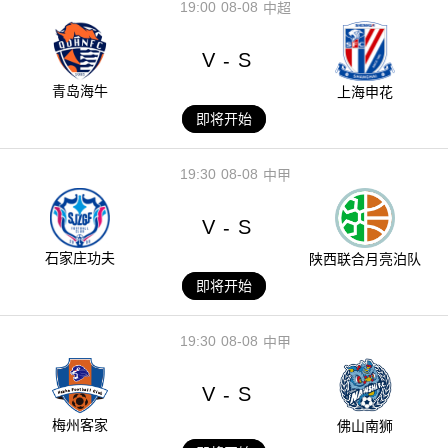
19:00
08-08
中超
V
S
-
青岛海牛
上海申花
即将开始
19:30
08-08
中甲
V
S
-
石家庄功夫
陕西联合月亮泊队
即将开始
19:30
08-08
中甲
V
S
-
梅州客家
佛山南狮