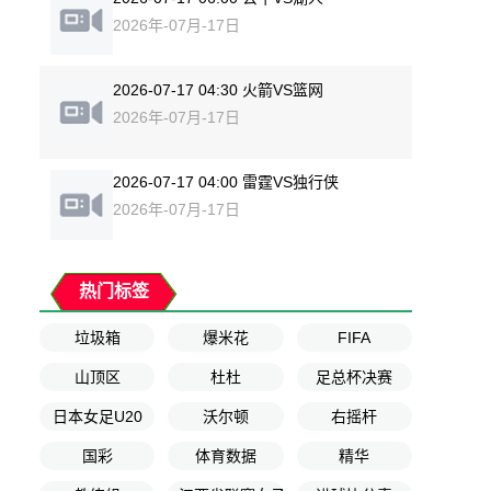
2026年-07月-17日
2026-07-17 04:30 火箭VS篮网
2026年-07月-17日
2026-07-17 04:00 雷霆VS独行侠
2026年-07月-17日
热门标签
垃圾箱
爆米花
FIFA
山顶区
杜杜
足总杯决赛
日本女足U20
沃尔顿
右摇杆
国彩
体育数据
精华