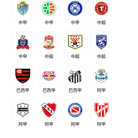
中甲
中甲
中甲
中超
中甲
中超
中超
中超
巴西甲
巴西甲
巴西甲
阿甲
阿甲
阿甲
阿甲
阿甲