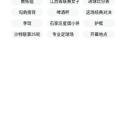
教练组
江西省联赛女子U13第2轮
进球比分表
勾肩搭背
啤酒杯
这场经典对决
李玟
石家庄星熠小将
护框
沙特联第25轮
专业足球场
开幕地点