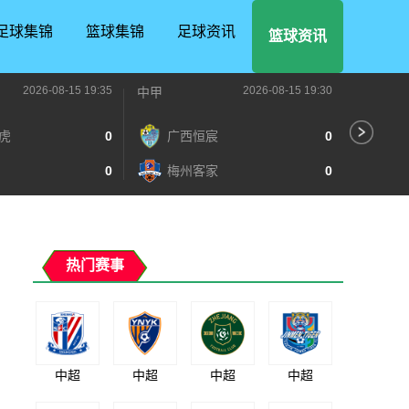
足球集锦
篮球集锦
足球资讯
篮球资讯
2026-08-15 19:35
2026-08-15 19:30
中甲
中甲
虎
0
广西恒宸
0
陕
0
梅州客家
0
长
热门赛事
中超
中超
中超
中超