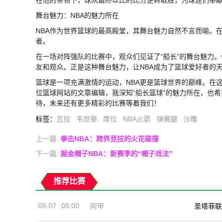
舞台魅力：NBA的魅力所在
NBA作为世界篮球的最高殿堂，其舞台魅力自然不言而喻。
者。
在一场对阵强队的比赛中，观众们见证了“船长”的舞台魅力
友和观众。正是这种舞台魅力，让NBA成为了篮球爱好者的
篮球是一项充满激情的运动，NBA更是篮球世界的巅峰。在
位篮球网站的文章编辑，我深知“船长篮球”的魅力所在，也
待，未来还有更多精彩的比赛等着我们！
标签
：
瓦拉
韦世豪
席位
NBA火箭
弹簧腿
沙雕
上一篇:
拳击NBA：跨界竞技的火花碰撞
下一篇:
掘金帽子NBA：新赛季的“帽子戏法”
推荐比赛
08-07
06:00
阿甲
圣塔菲联