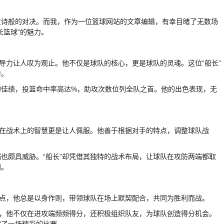
史诗般的对决。而我，作为一位篮球网站的文章编辑，有幸目睹了无数场
长篮球”的魅力。
领导力让人叹为观止。他不仅是球队的核心，更是球队的灵魂。这位“船长”
力。
分的佳绩，投篮命中率高达%，助攻次数位列全队之首。他的出色表现，无
长”在战术上的智慧更是让人佩服。他善于根据对手的特点，调整球队战
也颇具威胁。“船长”却凭借其独特的战术布局，让球队在攻防两端都取
利。
这一点，他总是以身作则，带领球队在场上默契配合，共同为胜利而战。
来，他不仅在进攻端频频得分，还积极组织队友，为球队创造得分机会。
献了一场精彩的比赛。