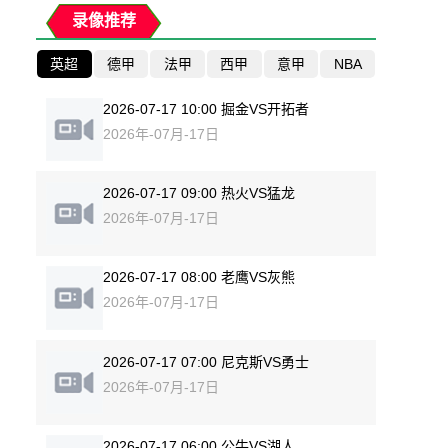
录像推荐
英超
德甲
法甲
西甲
意甲
NBA
2026-07-17 10:00 掘金VS开拓者
2026年-07月-17日
2026-07-17 09:00 热火VS猛龙
2026年-07月-17日
2026-07-17 08:00 老鹰VS灰熊
2026年-07月-17日
2026-07-17 07:00 尼克斯VS勇士
2026年-07月-17日
2026-07-17 06:00 公牛VS湖人