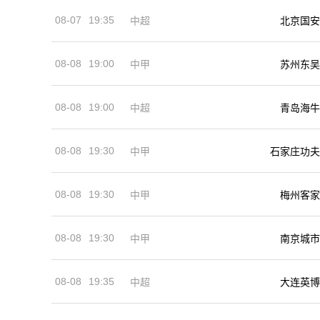
08-07
19:35
中超
北京国安
08-08
19:00
中甲
苏州东吴
08-08
19:00
中超
青岛海牛
08-08
19:30
中甲
石家庄功夫
08-08
19:30
中甲
梅州客家
08-08
19:30
中甲
南京城市
08-08
19:35
中超
大连英博