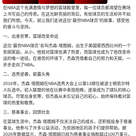
在NBA这个充满激情与梦想的篮球殿堂里，每一位球员都渴望在赛场
上书写自己的传奇。在这光鲜亮丽的背后，有些球员的生活却并不如
我们所想。今天，就让我们走进这位“最穷NBA球员”的故事，感受他
的奋斗与坚持。
一、出身贫寒，篮球改变命运
这位“最穷NBA球员”名叫杰森·塔图姆，出生于美国密西西比州的一个
贫困家庭。从小，他就对篮球充满了热爱，而篮球也成为了他改变命
运的唯一途径。在艰苦的环境下，杰森凭借着自己的努力和天赋，一
步步走向了NBA。
二、选秀逆袭，崭露头角
2016年，杰森·塔图姆在NBA选秀大会上以第13顺位被波士顿凯尔特
人队选中。初入联盟的他在比赛中表现抢眼，逐渐成为了球队的核心
球员。尽管出身贫寒，但杰森从未忘记自己的初心，始终保持着对篮
球的热爱和敬畏。
三、慈善事业，回馈社会
在篮球生涯中，杰森·塔图姆不仅关注自己的成长，还积极投身于慈善
事业。他参与了许多公益活动，为贫困地区的孩子们提供帮助。据
2026年数据显示，杰森·塔图姆已经为慈善事业捐款超过100万美元，