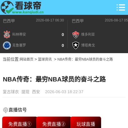
2026-08-17 06:30
2026-08-17 05
巴西甲
巴西甲
0
科林蒂安
维多利亚
0
克鲁塞罗
博塔弗戈
当前位置:
>
>
网站首页
篮球资讯
NBA传奇：最穷NBA球员的奋斗之路
NBA传奇：最穷NBA球员的奋斗之路
复古球衣
提现
西安
2026-06-03 18:22:37
直播信号
免费直播①
免费直播②
玩球直播