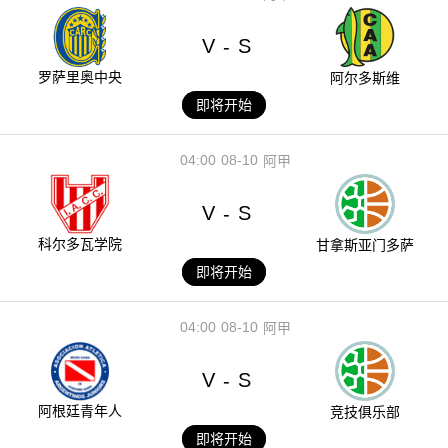
V
S
-
罗萨里奥中央
阿尔多斯维
即将开始
04:00
08-10
阿甲
V
S
-
科尔多瓦学院
甘拿斯亚门多萨
即将开始
04:00
08-10
阿甲
V
S
-
阿根廷青年人
竞技俱乐部
即将开始