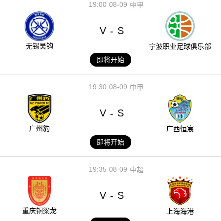
19:00
08-09
中甲
V
S
-
无锡吴钩
宁波职业足球俱乐部
即将开始
19:30
08-09
中甲
V
S
-
广州豹
广西恒宸
即将开始
19:35
08-09
中超
V
S
-
重庆铜梁龙
上海海港