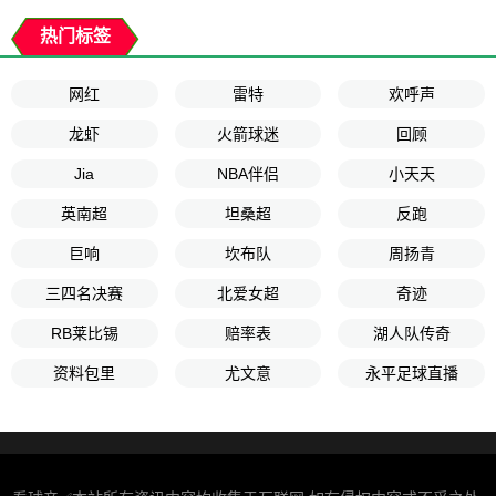
热门标签
网红
雷特
欢呼声
龙虾
火箭球迷
回顾
Jia
NBA伴侣
小天天
英南超
坦桑超
反跑
巨响
坎布队
周扬青
三四名决赛
北爱女超
奇迹
RB莱比锡
赔率表
湖人队传奇
资料包里
尤文意
永平足球直播