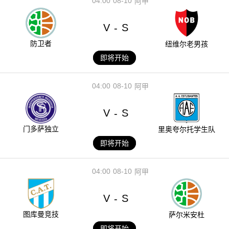
04:00
08-10
阿甲
V
S
-
防卫者
纽维尔老男孩
即将开始
04:00
08-10
阿甲
V
S
-
门多萨独立
里奥夸尔托学生队
即将开始
04:00
08-10
阿甲
V
S
-
图库曼竞技
萨尔米安杜
即将开始