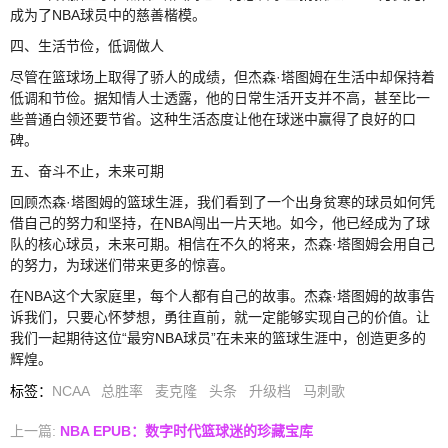
成为了NBA球员中的慈善楷模。
四、生活节俭，低调做人
尽管在篮球场上取得了骄人的成绩，但杰森·塔图姆在生活中却保持着
低调和节俭。据知情人士透露，他的日常生活开支并不高，甚至比一
些普通白领还要节省。这种生活态度让他在球迷中赢得了良好的口
碑。
五、奋斗不止，未来可期
回顾杰森·塔图姆的篮球生涯，我们看到了一个出身贫寒的球员如何凭
借自己的努力和坚持，在NBA闯出一片天地。如今，他已经成为了球
队的核心球员，未来可期。相信在不久的将来，杰森·塔图姆会用自己
的努力，为球迷们带来更多的惊喜。
在NBA这个大家庭里，每个人都有自己的故事。杰森·塔图姆的故事告
诉我们，只要心怀梦想，勇往直前，就一定能够实现自己的价值。让
我们一起期待这位“最穷NBA球员”在未来的篮球生涯中，创造更多的
辉煌。
标签
：
NCAA
总胜率
麦克隆
头条
升级档
马刺歌
上一篇:
NBA EPUB：数字时代篮球迷的珍藏宝库