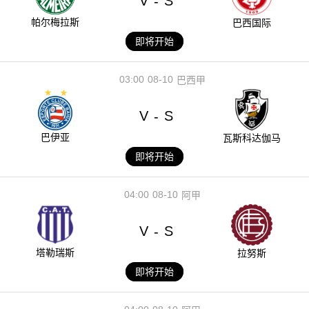
V
S
-
帕尔梅拉斯
巴西国际
即将开始
03:00
08-10
巴西甲
V
S
-
巴伊亚
瓦斯科达伽马
即将开始
04:00
08-10
阿甲
V
S
-
塔勒瑞斯
拉努斯
即将开始