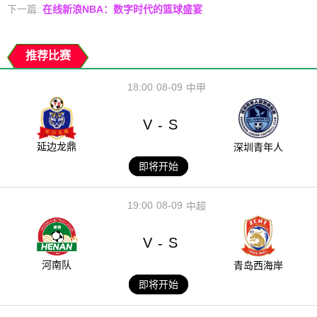
下一篇:
在线新浪NBA：数字时代的篮球盛宴
推荐比赛
18:00
08-09
中甲
V
S
-
延边龙鼎
深圳青年人
即将开始
19:00
08-09
中超
V
S
-
河南队
青岛西海岸
即将开始