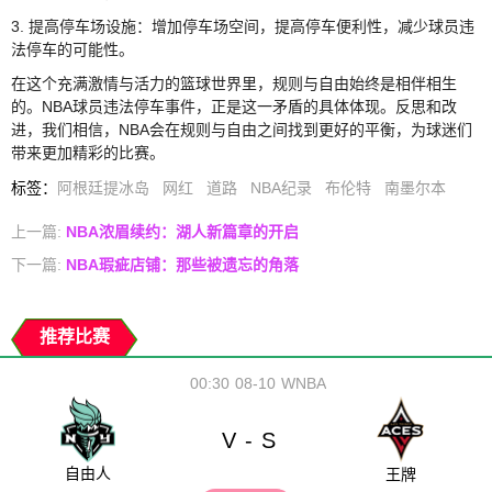
3. 提高停车场设施：增加停车场空间，提高停车便利性，减少球员违
法停车的可能性。
在这个充满激情与活力的篮球世界里，规则与自由始终是相伴相生
的。NBA球员违法停车事件，正是这一矛盾的具体体现。反思和改
进，我们相信，NBA会在规则与自由之间找到更好的平衡，为球迷们
带来更加精彩的比赛。
标签
：
阿根廷提冰岛
网红
道路
NBA纪录
布伦特
南墨尔本
上一篇:
NBA浓眉续约：湖人新篇章的开启
下一篇:
NBA瑕疵店铺：那些被遗忘的角落
推荐比赛
00:30
08-10
WNBA
V
S
-
自由人
王牌