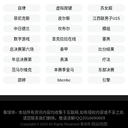
自律
虚拟按键
苏女超
菲尼克斯
皮尔斯
江西联男子U15
中日德兰
坎布尔
模组
数字游戏
圣克拉拉在线
塞黑
总决赛第六场
泰甲
比分结果
年总决赛第
表演
疗法
范马尔维克
本赛季皇马
东部决赛
邵婷
bbcnbc
引擎
看球帝✅本站所有资讯内容均收集于互联网,如有侵权内容或不妥之处,
请您联系我们删除。敬请谅解!QQ2016690669
网站地图
Copyright © 2025 All Rights Reserved 看球帝