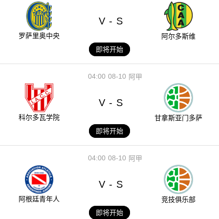
V
S
-
罗萨里奥中央
阿尔多斯维
即将开始
04:00
08-10
阿甲
V
S
-
科尔多瓦学院
甘拿斯亚门多萨
即将开始
04:00
08-10
阿甲
V
S
-
阿根廷青年人
竞技俱乐部
即将开始