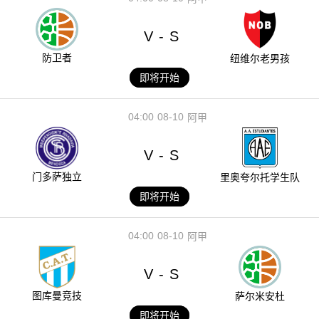
V
S
-
防卫者
纽维尔老男孩
即将开始
04:00
08-10
阿甲
V
S
-
门多萨独立
里奥夸尔托学生队
即将开始
04:00
08-10
阿甲
V
S
-
图库曼竞技
萨尔米安杜
即将开始