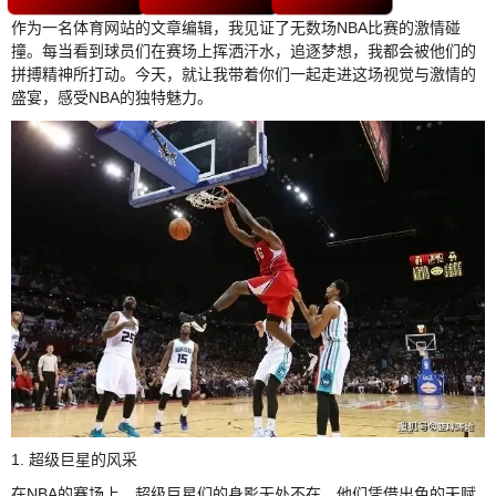
作为一名体育网站的文章编辑，我见证了无数场NBA比赛的激情碰
撞。每当看到球员们在赛场上挥洒汗水，追逐梦想，我都会被他们的
拼搏精神所打动。今天，就让我带着你们一起走进这场视觉与激情的
盛宴，感受NBA的独特魅力。
1. 超级巨星的风采
在NBA的赛场上，超级巨星们的身影无处不在。他们凭借出色的天赋