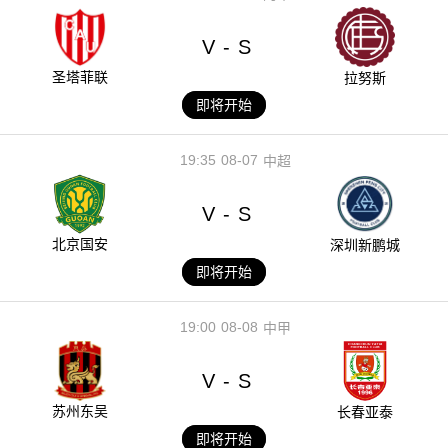
V
S
-
圣塔菲联
拉努斯
即将开始
19:35
08-07
中超
V
S
-
北京国安
深圳新鹏城
即将开始
19:00
08-08
中甲
V
S
-
苏州东吴
长春亚泰
即将开始