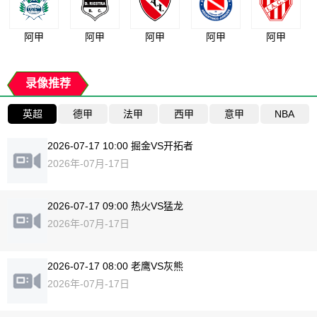
阿甲
阿甲
阿甲
阿甲
阿甲
录像推荐
英超
德甲
法甲
西甲
意甲
NBA
2026-07-17 10:00 掘金VS开拓者
2026年-07月-17日
2026-07-17 09:00 热火VS猛龙
2026年-07月-17日
2026-07-17 08:00 老鹰VS灰熊
2026年-07月-17日