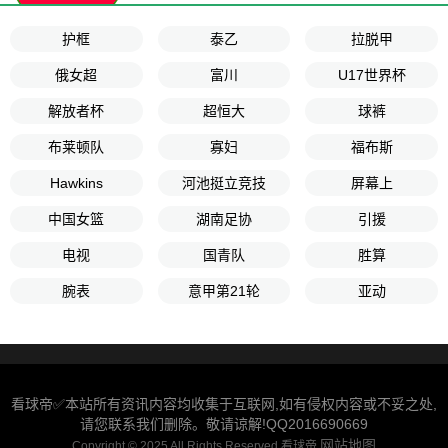
护框
泰乙
拉脱甲
俄女超
富川
U17世界杯
解放者杯
超恒大
球裤
布莱顿队
寡妇
福布斯
Hawkins
河池挺立竞技
屏幕上
中国女篮
湖南足协
引援
电视
国青队
胜算
腕表
意甲第21轮
亚动
看球帝✅本站所有资讯内容均收集于互联网,如有侵权内容或不妥之处,
请您联系我们删除。敬请谅解!QQ2016690669
网站地图
Copyright © 2025 All Rights Reserved 看球帝