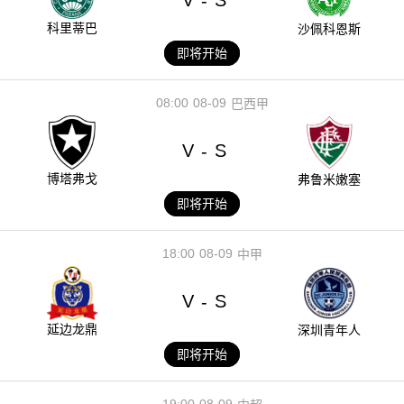
V
S
-
科里蒂巴
沙佩科恩斯
即将开始
08:00
08-09
巴西甲
V
S
-
博塔弗戈
弗鲁米嫩塞
即将开始
18:00
08-09
中甲
V
S
-
延边龙鼎
深圳青年人
即将开始
19:00
08-09