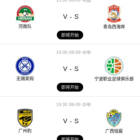
中超
V
S
-
河南队
青岛西海岸
即将开始
19:00
08-09
中甲
V
S
-
无锡吴钩
宁波职业足球俱乐部
即将开始
19:30
08-09
中甲
V
S
-
广州豹
广西恒宸
即将开始