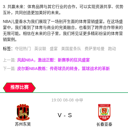
3. 共赢未来：体育品牌与其它行业的合作，可以实现资源共享、优势
互补，共同创造更加美好的未来。
NBA儿童香水为我们展现了一场别开生面的体育营销盛宴。在这场盛
宴中，我们看到了体育与商业的完美融合，也看到了跨界合作带来的
无限可能。相信在未来的日子里，我们将见证更多精彩纷呈的体育营
销案例。
标签
：
夺冠热门
英议联
盛宴
美国星条队
费萨里哈曼
跑动
上一篇:
风起NBA，激战正酣：新赛季的狂风盛宴
下一篇:
皮尔斯NBA教练：传奇球员的转身，篮球战术的革新
推荐比赛
19:00
08-08
中甲
V
S
-
苏州东吴
长春亚泰