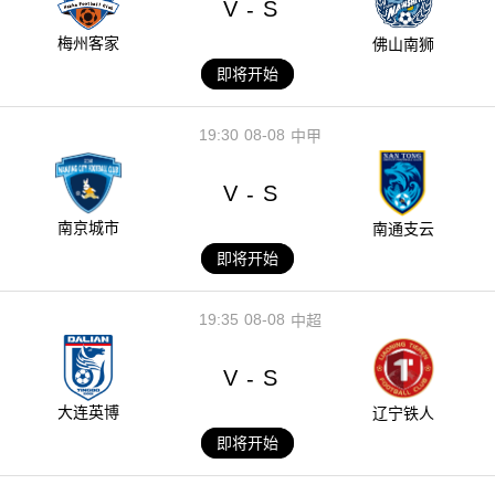
V
S
-
梅州客家
佛山南狮
即将开始
19:30
08-08
中甲
V
S
-
南京城市
南通支云
即将开始
19:35
08-08
中超
V
S
-
大连英博
辽宁铁人
即将开始