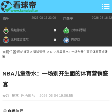
2026-08-16 23:00
2026-08-16 22
西甲
巴西甲
0
桑坦德竞技
沙佩科恩斯
0
比利亚雷亚尔
巴伊亚
当前位置:
>
>
网站首页
篮球资讯
NBA儿童香水：一场别开生面的体育营销盛
宴
NBA儿童香水：一场别开生面的体育营销盛
宴
泰超
柏林
巴西国际
2026-06-04 19:06:55
直播信号