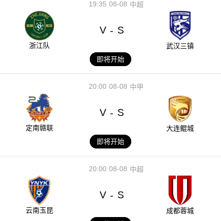
19:35
08-08
中超
V
S
-
浙江队
武汉三镇
即将开始
20:00
08-08
中甲
V
S
-
定南赣联
大连鲲城
即将开始
20:00
08-08
中超
V
S
-
云南玉昆
成都蓉城