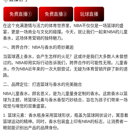
免费直播①
免费直播②
玩球直播
在这个充满激情与活力的体育世界里，NBA不仅仅是一场篮球的盛
宴，更是一场商业与文化的碰撞。今天，就让我们一起来NBA的儿童
香水，这场体育营销的独特魅力。
一、跨界合作：NBA与香水的奇妙邂逅
当篮球遇上香水，会产生怎样的火花？这或许是我们大多数人未曾想
过的。NBA却用实际行动告诉我们，跨界合作的可能性无限。儿童香
水，作为NBA近年来的一次大胆尝试，无疑为体育营销开辟了新的道
路。
二、品牌定位：打造篮球与香水的完美融合
NBA儿童香水，顾名思义，是为儿童量身定制的香水。这款香水以篮
球为主题，将篮球元素与香水香型巧妙结合，旨在为孩子们带来一场
视觉与嗅觉的双重盛宴。
1. 篮球元素：香水瓶身采用篮球形状，瓶盖为篮球网状设计，寓意着
篮球运动的精神。同时，香水包装盒上印有NBA的标志，让消费者一
眼就能识别出产品的品牌身份。