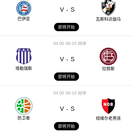
V
S
-
巴伊亚
瓦斯科达伽马
即将开始
04:00
08-10
阿甲
V
S
-
塔勒瑞斯
拉努斯
即将开始
04:00
08-10
阿甲
V
S
-
防卫者
纽维尔老男孩
即将开始