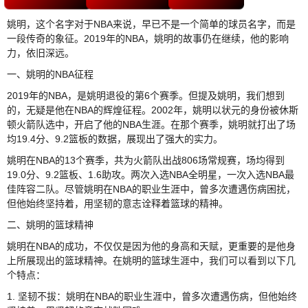
姚明，这个名字对于NBA来说，早已不是一个简单的球员名字，而是
一段传奇的象征。2019年的NBA，姚明的故事仍在继续，他的影响
力，依旧深远。
一、姚明的NBA征程
2019年的NBA，是姚明退役的第6个赛季。但提及姚明，我们想到
的，无疑是他在NBA的辉煌征程。2002年，姚明以状元的身份被休斯
顿火箭队选中，开启了他的NBA生涯。在那个赛季，姚明就打出了场
均19.4分、9.2篮板的数据，展现出了强大的实力。
姚明在NBA的13个赛季，共为火箭队出战806场常规赛，场均得到
19.0分、9.2篮板、1.6助攻。两次入选NBA全明星，一次入选NBA最
佳阵容二队。尽管姚明在NBA的职业生涯中，曾多次遭遇伤病困扰，
但他始终坚持着，用坚韧的意志诠释着篮球的精神。
二、姚明的篮球精神
姚明在NBA的成功，不仅仅是因为他的身高和天赋，更重要的是他身
上所展现出的篮球精神。在姚明的篮球生涯中，我们可以看到以下几
个特点：
1. 坚韧不拔：姚明在NBA的职业生涯中，曾多次遭遇伤病，但他始终