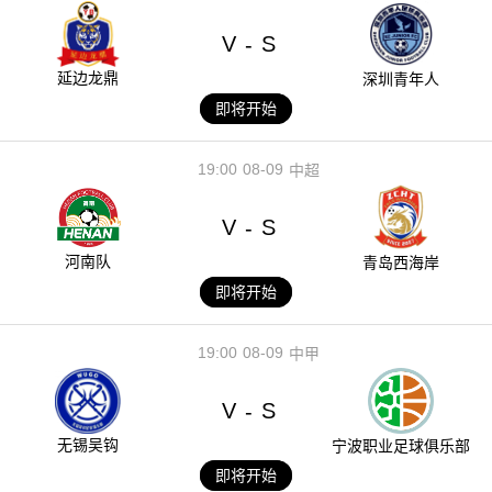
V
S
-
延边龙鼎
深圳青年人
即将开始
19:00
08-09
中超
V
S
-
河南队
青岛西海岸
即将开始
19:00
08-09
中甲
V
S
-
无锡吴钩
宁波职业足球俱乐部
即将开始