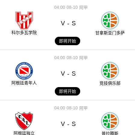
04:00
08-10
阿甲
V
S
-
科尔多瓦学院
甘拿斯亚门多萨
即将开始
04:00
08-10
阿甲
V
S
-
阿根廷青年人
竞技俱乐部
即将开始
04:00
08-10
阿甲
V
S
-
阿根廷独立
普拉腾斯