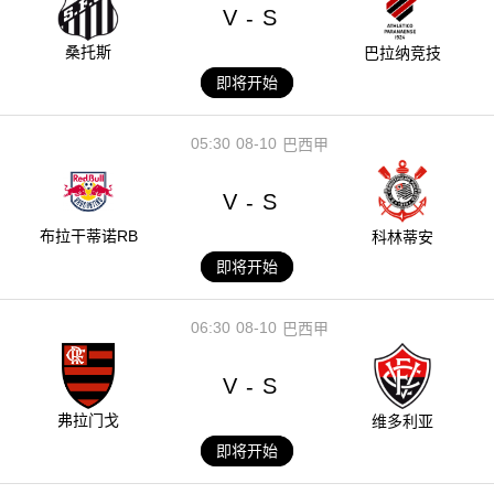
V
S
-
桑托斯
巴拉纳竞技
即将开始
05:30
08-10
巴西甲
V
S
-
布拉干蒂诺RB
科林蒂安
即将开始
06:30
08-10
巴西甲
V
S
-
弗拉门戈
维多利亚
即将开始