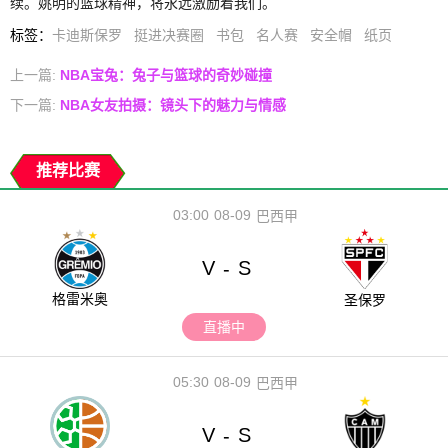
续。姚明的篮球精神，将永远激励着我们。
标签
：
卡迪斯保罗
挺进决赛圈
书包
名人赛
安全帽
纸页
上一篇:
NBA宝兔：兔子与篮球的奇妙碰撞
下一篇:
NBA女友拍摄：镜头下的魅力与情感
推荐比赛
03:00
08-09
巴西甲
V
S
-
格雷米奥
圣保罗
直播中
05:30
08-09
巴西甲
V
S
-