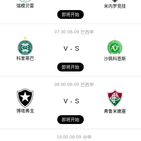
瑞模贝雷
米内罗竞技
即将开始
07:30
08-09
巴西甲
V
S
-
科里蒂巴
沙佩科恩斯
即将开始
08:00
08-09
巴西甲
V
S
-
博塔弗戈
弗鲁米嫩塞
即将开始
18:00
08-09
中甲