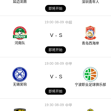
延边龙鼎
深圳青年人
即将开始
19:00
08-09
中超
V
S
-
河南队
青岛西海岸
即将开始
19:00
08-09
中甲
V
S
-
无锡吴钩
宁波职业足球俱乐部
即将开始
19:30
08-09
中甲