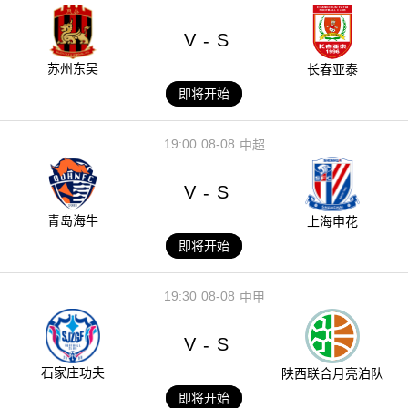
V
S
-
苏州东吴
长春亚泰
即将开始
19:00
08-08
中超
V
S
-
青岛海牛
上海申花
即将开始
19:30
08-08
中甲
V
S
-
石家庄功夫
陕西联合月亮泊队
即将开始