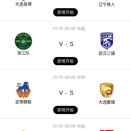
大连英博
辽宁铁人
即将开始
19:35
08-08
中超
V
S
-
浙江队
武汉三镇
即将开始
20:00
08-08
中甲
V
S
-
定南赣联
大连鲲城
即将开始
20:00
08-08
中超