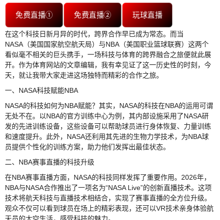
免费直播①
免费直播②
玩球直播
在这个科技日新月异的时代，跨界合作早已成为常态。而当
NASA（美国国家航空航天局）与NBA（美国职业篮球联赛）这两个
看似毫不相关的巨头携手，一场科技与体育的跨界融合之旅便就此展
开。作为体育网站的文章编辑，我有幸见证了这一历史性的时刻，今
天，就让我带大家走进这场独特而精彩的合作之旅。
一、NASA科技赋能NBA
NASA的科技如何为NBA赋能？其实，NASA的科技在NBA的运用可谓
无处不在。以NBA的官方训练中心为例，其内部设施采用了NASA研
发的先进训练设备，这些设备可以帮助球员进行身体恢复、力量训练
和速度提升。此外，NASA还利用其先进的生物力学技术，为NBA球
员提供个性化的训练方案，助力他们发挥出最佳状态。
二、NBA赛事直播的科技升级
在NBA赛事直播方面，NASA的科技同样发挥了重要作用。2026年，
NBA与NASA合作推出了一项名为“NASA Live”的创新直播技术。这项
技术将航天科技与直播技术相结合，实现了赛事直播的全方位升级。
观众不仅可以看到球员在场上的精彩表现，还可以VR技术亲身体验航
天员的太空生活，感受科技的魅力。