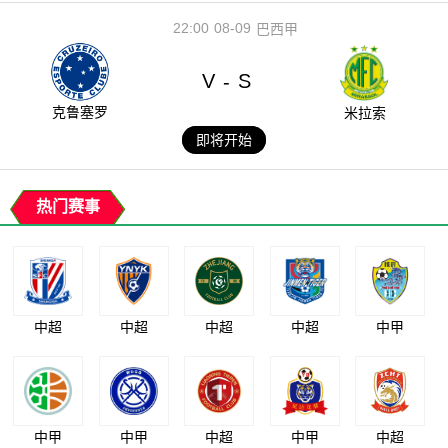
22:00
08-09
巴西甲
V
S
-
克鲁塞罗
米拉索
即将开始
热门赛事
中超
中超
中超
中超
中甲
中甲
中甲
中超
中甲
中超