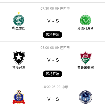
07:30
08-09
巴西甲
V
S
-
科里蒂巴
沙佩科恩斯
即将开始
08:00
08-09
巴西甲
V
S
-
博塔弗戈
弗鲁米嫩塞
即将开始
18:00
08-09
中甲
V
S
-