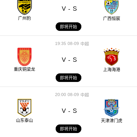
V
S
-
广州豹
广西恒宸
即将开始
19:35
08-09
中超
V
S
-
重庆铜梁龙
上海海港
即将开始
20:00
08-09
中超
V
S
-
山东泰山
天津津门虎
即将开始