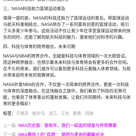
三、NASA科技助力篮球运动普及
值得一提的是，NASA的科技还助力了篮球运动的普及。将篮球运动
与航天科普相结合，NASA举办了一系列富有创意的篮球活动，吸引
了众多青少年参与。这些活动不仅让青少年在享受篮球运动带来的快
乐的同时，还能了解到航天科技的魅力，激发他们对科学的兴趣。
四、科技与体育的跨界融合，未来可期
NASA与NBA的跨界合作，无疑是科技与体育领域的一次大胆尝试。
而这种跨界融合，也预示着未来科技与体育将会有更多的合作空间。
在不久的将来，我们或许可以看到更多科技元素融入体育领域，为观
众带来前所未有的观赛体验。
NASA外套NBA的合作，不仅是一次简单的跨界合作，更是一次科技
与体育的深度融合。在这场融合之旅中，我们看到了科技的无限可
能，也看到了体育事业的蓬勃发展。让我们共同期待，未来科技与体
育的更多精彩！
标签
：
子球员
帕尔马
法乙
工坊
腕表
回放
上一篇:
NBA历史版：那些年，我们一起追的球星与传奇赛事
下一篇:
NBA赛场上的“双塔”：姚明与麦迪的巅峰对决