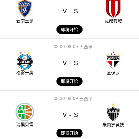
V
S
-
云南玉昆
成都蓉城
即将开始
03:00
08-09
巴西甲
V
S
-
格雷米奥
圣保罗
即将开始
05:30
08-09
巴西甲
V
S
-
瑞模贝雷
米内罗竞技
即将开始