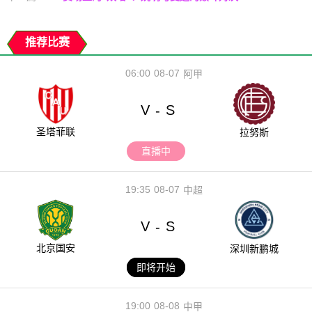
推荐比赛
06:00
08-07
阿甲
V
S
-
圣塔菲联
拉努斯
直播中
19:35
08-07
中超
V
S
-
北京国安
深圳新鹏城
即将开始
19:00
08-08
中甲