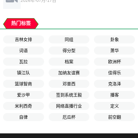
2026年-07月-17日
热门标签
吉林女排
同组
卦象
词语
得分型
萧华
瓦拉
档案
欧洲杯
镇江队
加纳友谊赛
佳得乐
篮球智商
邓普西
克洛泽
爱沙甲
签到系统王毅
播客
米利西奇
网络直播行业
定义
自律
厄瓜杯
前空翻