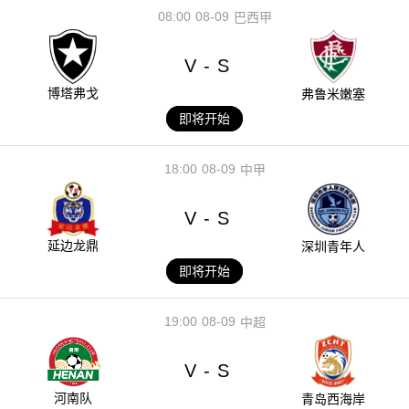
08:00
08-09
巴西甲
V
S
-
博塔弗戈
弗鲁米嫩塞
即将开始
18:00
08-09
中甲
V
S
-
延边龙鼎
深圳青年人
即将开始
19:00
08-09
中超
V
S
-
河南队
青岛西海岸