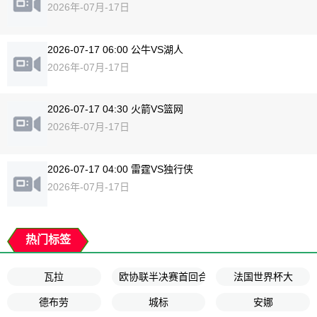
2026年-07月-17日
2026-07-17 06:00 公牛VS湖人
2026年-07月-17日
2026-07-17 04:30 火箭VS篮网
2026年-07月-17日
2026-07-17 04:00 雷霆VS独行侠
2026年-07月-17日
热门标签
瓦拉
欧协联半决赛首回合
法国世界杯大
德布劳
城标
安娜