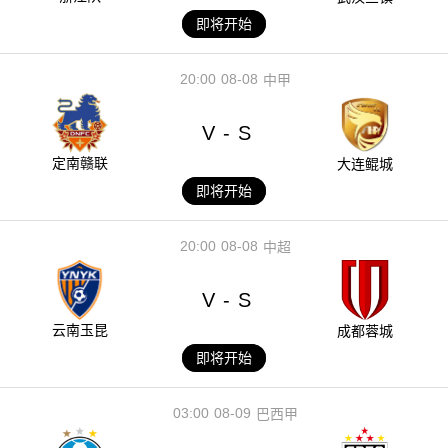
即将开始
20:00
08-08
中甲
V
S
-
定南赣联
大连鲲城
即将开始
20:00
08-08
中超
V
S
-
云南玉昆
成都蓉城
即将开始
03:00
08-09
巴西甲