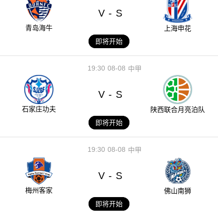
V
S
-
青岛海牛
上海申花
即将开始
19:30
08-08
中甲
V
S
-
石家庄功夫
陕西联合月亮泊队
即将开始
19:30
08-08
中甲
V
S
-
梅州客家
佛山南狮
即将开始