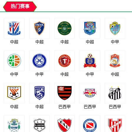
热门赛事
中超
中超
中超
中超
中甲
中甲
中甲
中超
中甲
中超
中超
中超
巴西甲
巴西甲
巴西甲