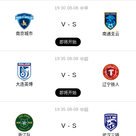
19:30
08-08
中甲
V
S
-
南京城市
南通支云
即将开始
19:35
08-08
中超
V
S
-
大连英博
辽宁铁人
即将开始
19:35
08-08
中超
V
S
-
浙江队
武汉三镇