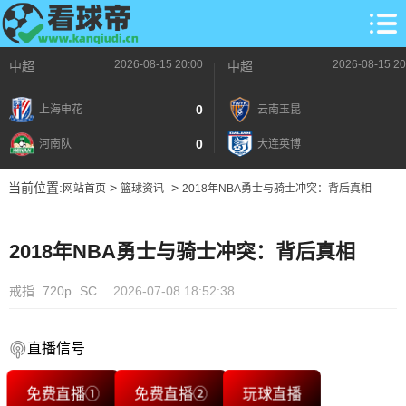
2026-08-15 20:00
2026-08-15 20
中超
中超
0
上海申花
云南玉昆
0
河南队
大连英博
当前位置:
>
>
网站首页
篮球资讯
2018年NBA勇士与骑士冲突：背后真相
2018年NBA勇士与骑士冲突：背后真相
戒指
720p
SC
2026-07-08 18:52:38
直播信号
免费直播①
免费直播②
玩球直播