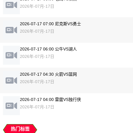
2026年-07月-17日
2026-07-17 07:00 尼克斯VS勇士
2026年-07月-17日
2026-07-17 06:00 公牛VS湖人
2026年-07月-17日
2026-07-17 04:30 火箭VS篮网
2026年-07月-17日
2026-07-17 04:00 雷霆VS独行侠
2026年-07月-17日
热门标签