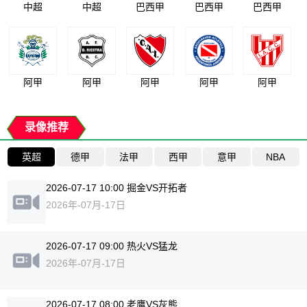
中超
中超
巴西甲
巴西甲
巴西甲
阿甲
阿甲
阿甲
阿甲
阿甲
录像推荐
英超
德甲
法甲
西甲
意甲
NBA
2026-07-17 10:00 掘金VS开拓者
2026年-07月-17日
2026-07-17 09:00 热火VS猛龙
2026年-07月-17日
2026-07-17 08:00 老鹰VS灰熊