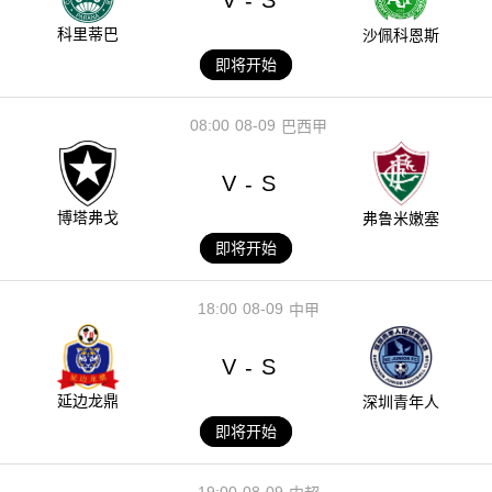
V
S
-
科里蒂巴
沙佩科恩斯
即将开始
08:00
08-09
巴西甲
V
S
-
博塔弗戈
弗鲁米嫩塞
即将开始
18:00
08-09
中甲
V
S
-
延边龙鼎
深圳青年人
即将开始
19:00
08-09