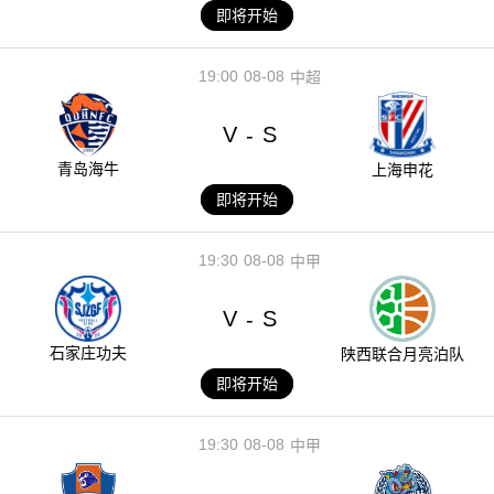
即将开始
19:00
08-08
中超
V
S
-
青岛海牛
上海申花
即将开始
19:30
08-08
中甲
V
S
-
石家庄功夫
陕西联合月亮泊队
即将开始
19:30
08-08
中甲