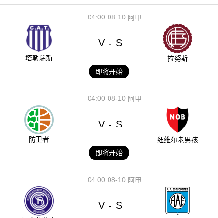
04:00
08-10
阿甲
V
S
-
塔勒瑞斯
拉努斯
即将开始
04:00
08-10
阿甲
V
S
-
防卫者
纽维尔老男孩
即将开始
04:00
08-10
阿甲
V
S
-