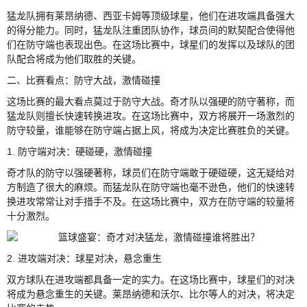
猛龙队拥有莱昂纳德、西亚卡姆等顶级球星，他们在进攻端具备强大
的得分能力。同时，猛龙队注重团队协作，球员间的默契配合使得他
们在防守端也表现出色。在这场比赛中，球星们的发挥以及球队的团
队配合将成为他们取胜的关键。
二、比赛看点：防守大战，激情碰撞
这场比赛的最大看点莫过于防守大战。奇才队以强硬的防守著称，而
猛龙队则擅长快速转换进攻。在这场比赛中，双方将展开一场激烈的
防守较量，谁能够在防守端占据上风，将成为决定比赛胜负的关键。
1. 防守端对决：硬碰硬，激情碰撞
奇才队的防守以强硬著称，球员们在防守端敢于硬碰硬，这无疑给对
方制造了很大的麻烦。而猛龙队在防守端也毫不逊色，他们的快速转
换进攻常常让对手措手不及。在这场比赛中，双方在防守端的较量将
十分激烈。
2. 进攻端对决：球星对决，悬念重生
双方球队在进攻端都具备一定的实力。在这场比赛中，球星们的对决
将成为悬念重生的关键。莱昂纳德和沃尔、比尔等人的对决，将决定