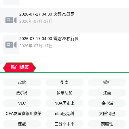
2026-07-17 04:30 火箭VS篮网
2026年-07月-17日
2026-07-17 04:00 雷霆VS独行侠
2026年-07月-17日
热门标签
起跳
衡南
摇杆
法尔肯
多米尼加
江面
VLC
NBA历史上
徐小溢
CFA友谊赛银川赛第2轮
nba巴克利
大阪钢巴
连载
三分命中率
前瞻性