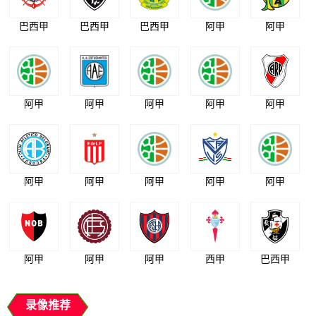
巴西甲
巴西甲
巴西甲
阿甲
阿甲
阿甲
阿甲
阿甲
阿甲
阿甲
阿甲
阿甲
阿甲
阿甲
阿甲
阿甲
阿甲
阿甲
西甲
巴西甲
录像推荐