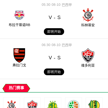
05:30
08-10
巴西甲
V
S
-
布拉干蒂诺RB
科林蒂安
即将开始
06:30
08-10
巴西甲
V
S
-
弗拉门戈
维多利亚
即将开始
热门赛事