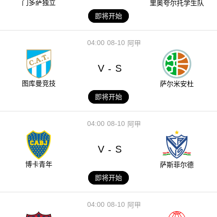
门多萨独立
里奥夸尔托学生队
即将开始
04:00
08-10
阿甲
V
S
-
图库曼竞技
萨尔米安杜
即将开始
04:00
08-10
阿甲
V
S
-
博卡青年
萨斯菲尔德
即将开始
04:00
08-10
阿甲