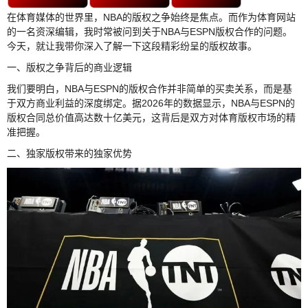
在体育媒体的世界里，NBA的版权之争始终是焦点。而作为体育网站
的一名资深编辑，我时常被问到关于NBA与ESPN版权合作的问题。
今天，就让我带你深入了解一下这段精彩纷呈的版权故事。
一、版权之争背后的商业逻辑
我们要明白，NBA与ESPN的版权合作并非简单的买卖关系，而是基
于双方商业利益的深度绑定。据2026年的数据显示，NBA与ESPN的
版权合同总价值高达数十亿美元，这背后是双方对体育版权市场的精
准把握。
二、独家版权带来的独家优势