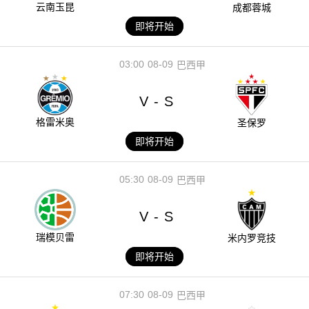
云南玉昆
成都蓉城
即将开始
03:00
08-09
巴西甲
V
S
-
格雷米奥
圣保罗
即将开始
05:30
08-09
巴西甲
V
S
-
瑞模贝雷
米内罗竞技
即将开始
07:30
08-09
巴西甲