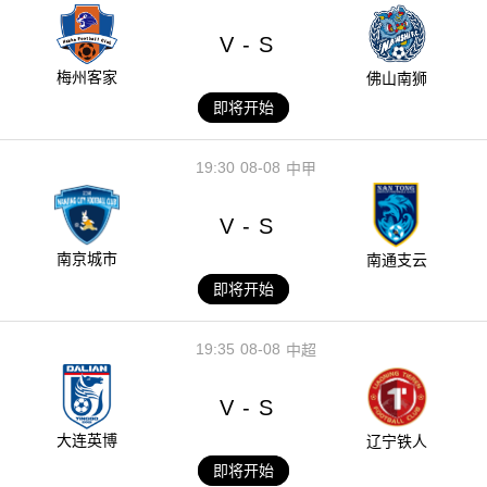
V
S
-
梅州客家
佛山南狮
即将开始
19:30
08-08
中甲
V
S
-
南京城市
南通支云
即将开始
19:35
08-08
中超
V
S
-
大连英博
辽宁铁人
即将开始