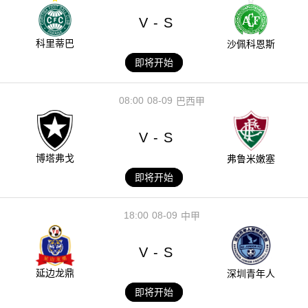
V
S
-
科里蒂巴
沙佩科恩斯
即将开始
08:00
08-09
巴西甲
V
S
-
博塔弗戈
弗鲁米嫩塞
即将开始
18:00
08-09
中甲
V
S
-
延边龙鼎
深圳青年人
即将开始