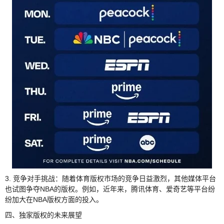
3. 竞争对手挑战：随着体育版权市场的竞争日益激烈，其他媒体平台
也试图争夺NBA的版权。例如，近年来，腾讯体育、爱奇艺等平台纷
纷加大在NBA版权方面的投入。
四、独家版权的未来展望