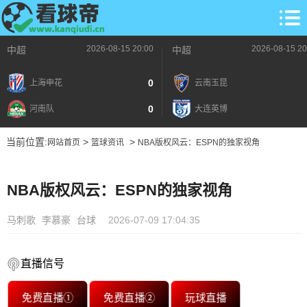
2026-08-15 20:00
2026-08-15 20
中超
中超
0
上海申花
云南玉昆
0
河南队
大连英博
当前位置:
>
>
网站首页
篮球资讯
NBA版权风云：ESPN的独家视角
NBA版权风云：ESPN的独家视角
马刺歌
李慕豪
台球
2026-07-09 17:04:35
直播信号
免费直播①
免费直播②
玩球直播