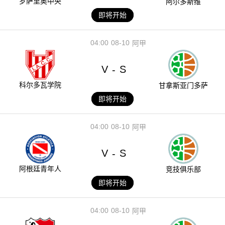
罗萨里奥中央
阿尔多斯维
即将开始
04:00
08-10
阿甲
V
S
-
科尔多瓦学院
甘拿斯亚门多萨
即将开始
04:00
08-10
阿甲
V
S
-
阿根廷青年人
竞技俱乐部
即将开始
04:00
08-10
阿甲