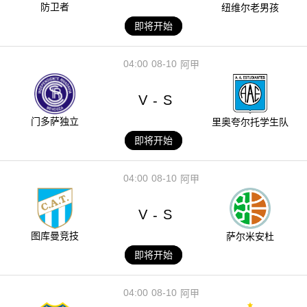
防卫者
纽维尔老男孩
即将开始
04:00
08-10
阿甲
V
S
-
门多萨独立
里奥夸尔托学生队
即将开始
04:00
08-10
阿甲
V
S
-
图库曼竞技
萨尔米安杜
即将开始
04:00
08-10
阿甲