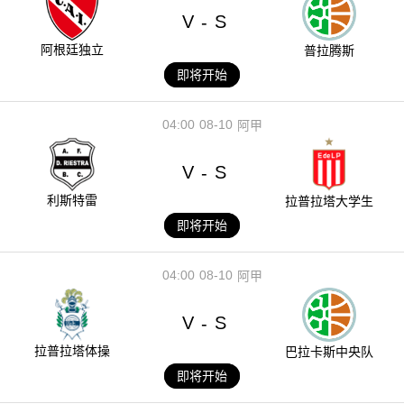
V
S
-
阿根廷独立
普拉腾斯
即将开始
04:00
08-10
阿甲
V
S
-
利斯特雷
拉普拉塔大学生
即将开始
04:00
08-10
阿甲
V
S
-
拉普拉塔体操
巴拉卡斯中央队
即将开始