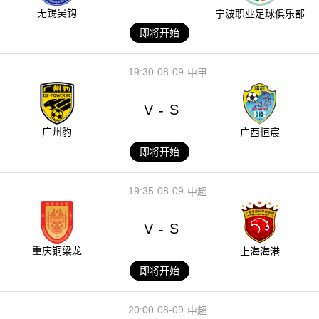
无锡吴钩
宁波职业足球俱乐部
即将开始
19:30
08-09
中甲
V
S
-
广州豹
广西恒宸
即将开始
19:35
08-09
中超
V
S
-
重庆铜梁龙
上海海港
即将开始
20:00
08-09
中超