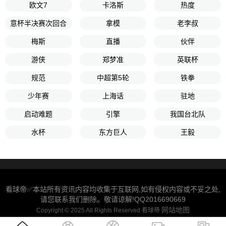
欧文7
卡洛斯
热度
意杯半决赛次回合
拿模
老李叔
梅斯
直播
伙伴
游侠
郑梦准
英联杯
规范
中超第5轮
铁拳
少年赛
上海话
驻地
启动难题
引擎
我国台北队
水杯
东方巨人
王毅
看球帝✅本站所有资讯内容均收集于互联网,如有侵权内容或不妥之处,
请您联系我们删除。敬请谅解!QQ2016690669
网站地图
Copyright © 2025 All Rights Reserved 看球帝