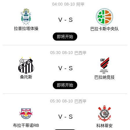
04:00
08-10
阿甲
V
S
-
拉普拉塔体操
巴拉卡斯中央队
即将开始
05:30
08-10
巴西甲
V
S
-
桑托斯
巴拉纳竞技
即将开始
05:30
08-10
巴西甲
V
S
-
布拉干蒂诺RB
科林蒂安