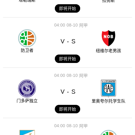
塔勒瑞斯
拉努斯
即将开始
04:00
08-10
阿甲
V
S
-
防卫者
纽维尔老男孩
即将开始
04:00
08-10
阿甲
V
S
-
门多萨独立
里奥夸尔托学生队
即将开始
04:00
08-10
阿甲