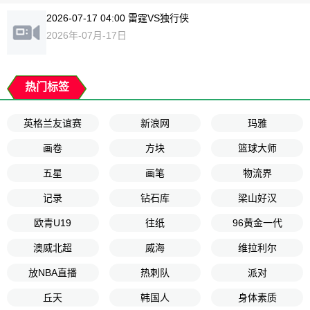
2026-07-17 04:00 雷霆VS独行侠
2026年-07月-17日
热门标签
英格兰友谊赛
新浪网
玛雅
画卷
方块
篮球大师
五星
画笔
物流界
记录
钻石库
梁山好汉
欧青U19
往纸
96黄金一代
澳威北超
威海
维拉利尔
放NBA直播
热刺队
派对
丘天
韩国人
身体素质