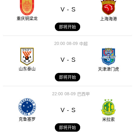
V
S
-
重庆铜梁龙
上海海港
即将开始
20:00
08-09
中超
V
S
-
山东泰山
天津津门虎
即将开始
22:00
08-09
巴西甲
V
S
-
克鲁塞罗
米拉索
即将开始