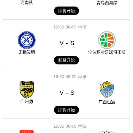
河南队
青岛西海岸
即将开始
19:00
08-09
中甲
V
S
-
无锡吴钩
宁波职业足球俱乐部
即将开始
19:30
08-09
中甲
V
S
-
广州豹
广西恒宸
即将开始
19:35
08-09
中超