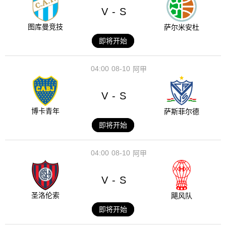
V
S
-
图库曼竞技
萨尔米安杜
即将开始
04:00
08-10
阿甲
V
S
-
博卡青年
萨斯菲尔德
即将开始
04:00
08-10
阿甲
V
S
-
圣洛伦索
飓风队
即将开始