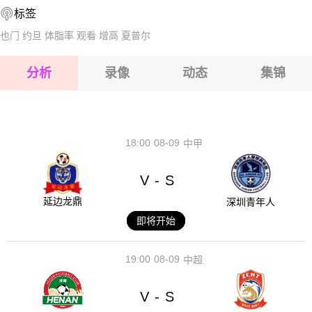
标签
2026-08-17 【NBA】 雷霆VS马刺
2026-08-17 【NBA】 雷霆VS马刺
也门
约旦
体脂率
观看
增高
夏普尔
2026-08-17 【NBA】 雷霆VS马刺
分析
录像
动态
集锦
2026-08-17 【NBA】 雷霆VS马刺
2026-08-17 【NBA】 雷霆VS马刺
18:00
08-09
中甲
V
S
-
延边龙鼎
深圳青年人
即将开始
19:00
08-09
中超
V
S
-