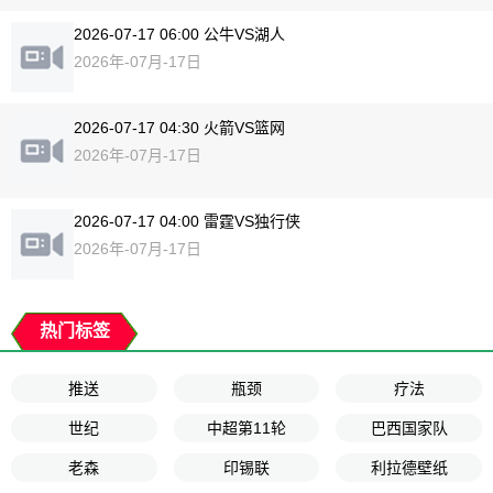
2026-07-17 06:00 公牛VS湖人
2026年-07月-17日
2026-07-17 04:30 火箭VS篮网
2026年-07月-17日
2026-07-17 04:00 雷霆VS独行侠
2026年-07月-17日
热门标签
推送
瓶颈
疗法
世纪
中超第11轮
巴西国家队
老森
印锡联
利拉德壁纸