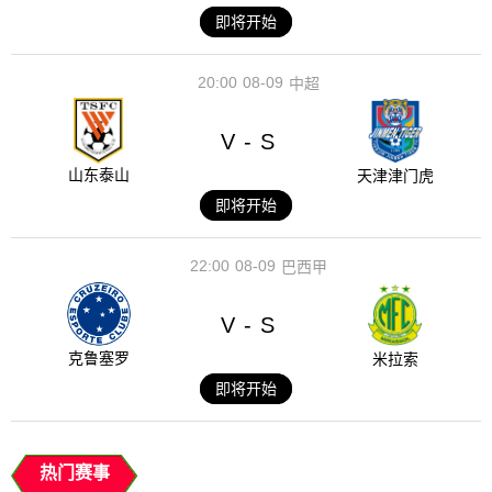
即将开始
20:00
08-09
中超
V
S
-
山东泰山
天津津门虎
即将开始
22:00
08-09
巴西甲
V
S
-
克鲁塞罗
米拉索
即将开始
热门赛事