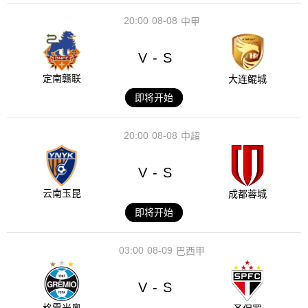
20:00
08-08
中甲
V
S
-
定南赣联
大连鲲城
即将开始
20:00
08-08
中超
V
S
-
云南玉昆
成都蓉城
即将开始
03:00
08-09
巴西甲
V
S
-