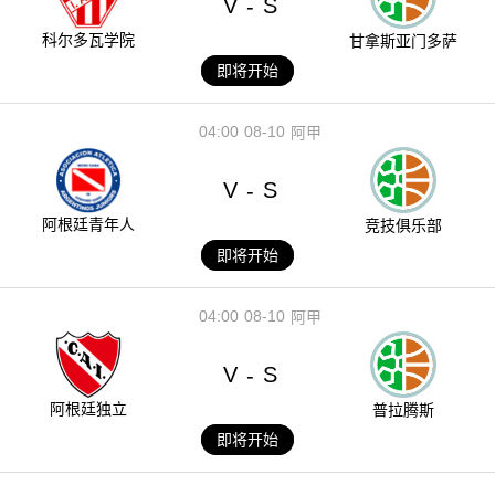
V
S
-
科尔多瓦学院
甘拿斯亚门多萨
即将开始
04:00
08-10
阿甲
V
S
-
阿根廷青年人
竞技俱乐部
即将开始
04:00
08-10
阿甲
V
S
-
阿根廷独立
普拉腾斯
即将开始