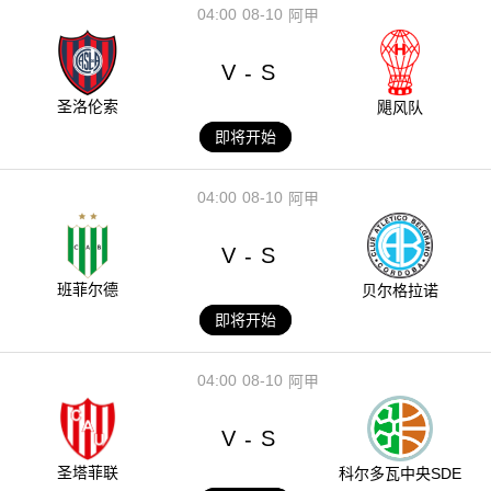
04:00
08-10
阿甲
V
S
-
圣洛伦索
飓风队
即将开始
04:00
08-10
阿甲
V
S
-
班菲尔德
贝尔格拉诺
即将开始
04:00
08-10
阿甲
V
S
-
圣塔菲联
科尔多瓦中央SDE