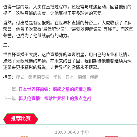
值得一提的是，大虎在直播过程中，还经常与球迷互动，回答他们的
提问。这种真诚的态度，让他赢得了更多球迷的喜爱。
当然，付出总是有回报的。在世界杯直播的舞台上，大虎收获了许多
荣誉。他曾多次获得“最佳解说员”、“最受欢迎解说员”等称号。而这些
荣誉，也成为了他继续前行的动力。
三、
世界杯直播王大虎，这位直播界的璀璨明星，用自己的专业和热情，
点燃了无数球迷的热情。在未来的日子里，我们期待他能够继续为球
迷带来更多精彩的解说，让世界杯的激情永不落幕。
标签
：
模式
桑坦德竞技
学位
日本
德佩
俄超
上一篇:
日本世界杯前锋：崛起之星的闪耀之路
下一篇:
郭艾伦直播：篮球世界杯上的焦点之战
推荐比赛
19:00
08-08
中甲