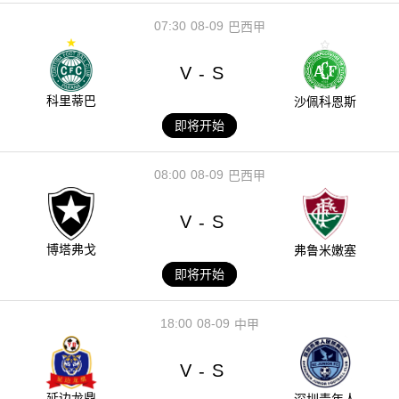
07:30
08-09
巴西甲
V
S
-
科里蒂巴
沙佩科恩斯
即将开始
08:00
08-09
巴西甲
V
S
-
博塔弗戈
弗鲁米嫩塞
即将开始
18:00
08-09
中甲
V
S
-
延边龙鼎
深圳青年人