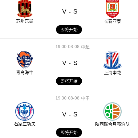
V
S
-
苏州东吴
长春亚泰
即将开始
19:00
08-08
中超
V
S
-
青岛海牛
上海申花
即将开始
19:30
08-08
中甲
V
S
-
石家庄功夫
陕西联合月亮泊队
即将开始