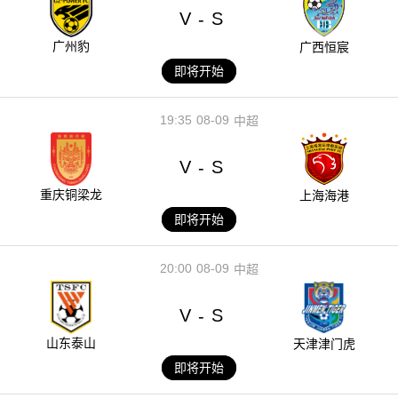
V
S
-
广州豹
广西恒宸
即将开始
19:35
08-09
中超
V
S
-
重庆铜梁龙
上海海港
即将开始
20:00
08-09
中超
V
S
-
山东泰山
天津津门虎
即将开始