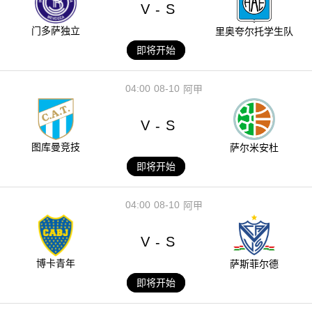
V
S
-
门多萨独立
里奥夸尔托学生队
即将开始
04:00
08-10
阿甲
V
S
-
图库曼竞技
萨尔米安杜
即将开始
04:00
08-10
阿甲
V
S
-
博卡青年
萨斯菲尔德
即将开始