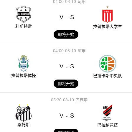
04:00
08-10
阿甲
V
S
-
利斯特雷
拉普拉塔大学生
即将开始
04:00
08-10
阿甲
V
S
-
拉普拉塔体操
巴拉卡斯中央队
即将开始
05:30
08-10
巴西甲
V
S
-
桑托斯
巴拉纳竞技