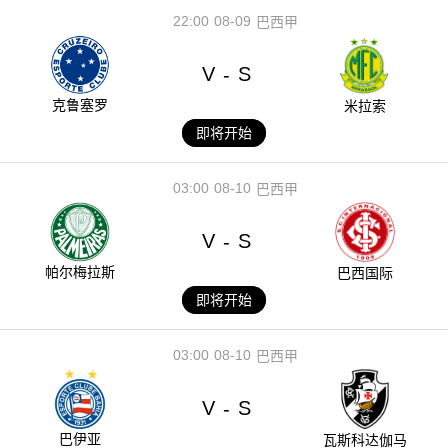
22:00
08-09
巴西甲
V
S
-
克鲁塞罗
米拉索
即将开始
03:00
08-10
巴西甲
V
S
-
帕尔梅拉斯
巴西国际
即将开始
03:00
08-10
巴西甲
V
S
-
巴伊亚
瓦斯科达伽马