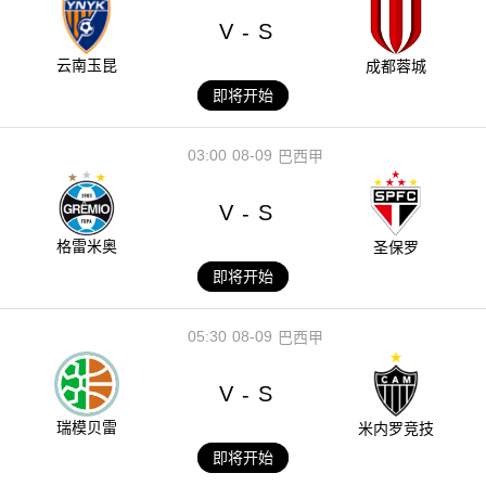
V
S
-
云南玉昆
成都蓉城
即将开始
03:00
08-09
巴西甲
V
S
-
格雷米奥
圣保罗
即将开始
05:30
08-09
巴西甲
V
S
-
瑞模贝雷
米内罗竞技
即将开始