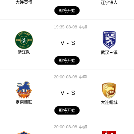
大连英博
辽宁铁人
即将开始
19:35
08-08
中超
V
S
-
浙江队
武汉三镇
即将开始
20:00
08-08
中甲
V
S
-
定南赣联
大连鲲城
即将开始
20:00
08-08
中超