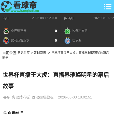
2026-08-16 23:00
2026-08-16 22
西甲
巴西甲
0
桑坦德竞技
沙佩科恩斯
0
比利亚雷亚尔
巴伊亚
当前位置:
>
>
网站首页
足球资讯
世界杯直播王大虎：直播界璀璨明星的幕后
故事
世界杯直播王大虎：直播界璀璨明星的幕后
故事
用券
彩票站老板
西汉姆联战况
2026-06-03 18:02:51
直播信号