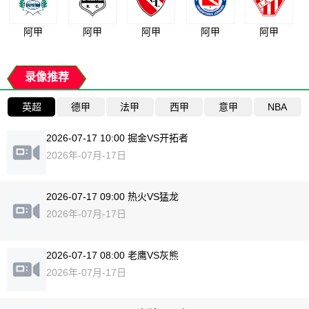
阿甲
阿甲
阿甲
阿甲
阿甲
录像推荐
英超
德甲
法甲
西甲
意甲
NBA
2026-07-17 10:00 掘金VS开拓者
2026年-07月-17日
2026-07-17 09:00 热火VS猛龙
2026年-07月-17日
2026-07-17 08:00 老鹰VS灰熊
2026年-07月-17日