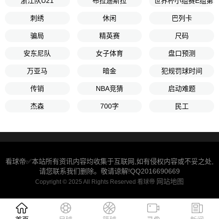
浙江队U21
布拉迪斯拉
世界杯小组赛E组第1
刺绣
休闲
巴列卡
骗局
精英赛
尺码
安东尼队
女子体育
盘口预测
万亚马
暗金
犯规罚球时间
传销
NBA竞猜
启动难题
杰森
700字
民工
看球帝✅本站所有资讯内容均收集于互联网,如有侵权内容或不妥之处,
请您联系我们删除。敬请谅解!QQ2016690669
网站地图
Copyright © 2025 All Rights Reserved 看球帝