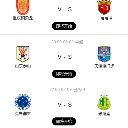
V
S
-
重庆铜梁龙
上海海港
即将开始
20:00
08-09
中超
V
S
-
山东泰山
天津津门虎
即将开始
22:00
08-09
巴西甲
V
S
-
克鲁塞罗
米拉索
即将开始