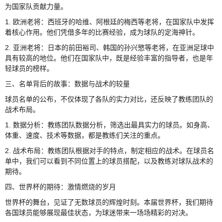
为国家队贡献力量。
1. 欧洲老将：西班牙的哈维、阿根廷的梅西等老将，在国家队中发挥
着核心作用。他们凭借多年的比赛经验，成为球队的定海神针。
2. 亚洲老将：日本的前田裕司、韩国的孙兴慜等老将，在亚洲足球中
具有较高的地位。他们在国家队中，既是经验丰富的指导者，也是年
轻球员的榜样。
三、名单背后的故事：数据与战术的较量
球员名单的公布，不仅体现了各队的实力对比，还反映了教练团队的
战术布局。
1. 数据分析：教练团队数据分析，筛选出最具实力的球员。如身高、
体重、速度、技术等数据，都是教练们关注的重点。
2. 战术布局：教练团队根据对手的特点，制定相应的战术。在球员名
单中，我们可以看到不同位置上的球员搭配，以及教练对球队战术的
期待。
四、世界杯的期待：激情燃烧的岁月
世界杯的舞台，见证了无数球员的辉煌时刻。本届世界杯，我们期待
各国球员能够展现最佳状态，为球迷带来一场场精彩的对决。