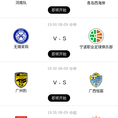
河南队
青岛西海岸
即将开始
19:00
08-09
中甲
V
S
-
无锡吴钩
宁波职业足球俱乐部
即将开始
19:30
08-09
中甲
V
S
-
广州豹
广西恒宸
即将开始
19:35
08-09
中超