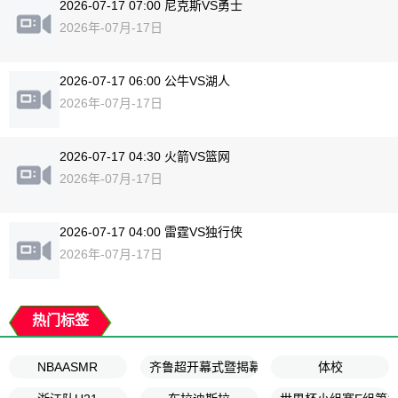
2026-07-17 07:00 尼克斯VS勇士
2026年-07月-17日
2026-07-17 06:00 公牛VS湖人
2026年-07月-17日
2026-07-17 04:30 火箭VS篮网
2026年-07月-17日
2026-07-17 04:00 雷霆VS独行侠
2026年-07月-17日
热门标签
NBAASMR
齐鲁超开幕式暨揭幕战
体校