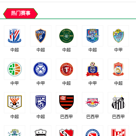
热门赛事
中超
中超
中超
中超
中甲
中甲
中甲
中超
中甲
中超
中超
中超
巴西甲
巴西甲
巴西甲