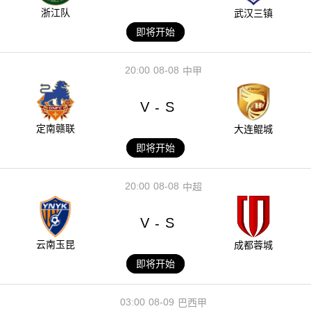
浙江队
武汉三镇
即将开始
20:00
08-08
中甲
V
S
-
定南赣联
大连鲲城
即将开始
20:00
08-08
中超
V
S
-
云南玉昆
成都蓉城
即将开始
03:00
08-09
巴西甲