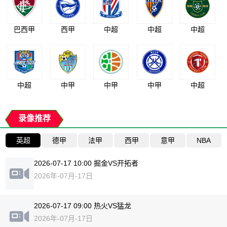
巴西甲
西甲
中超
中超
中超
中超
中甲
中甲
中甲
中超
录像推荐
英超
德甲
法甲
西甲
意甲
NBA
2026-07-17 10:00 掘金VS开拓者
2026年-07月-17日
2026-07-17 09:00 热火VS猛龙
2026年-07月-17日