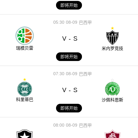
即将开始
05:30
08-09
巴西甲
V
S
-
瑞模贝雷
米内罗竞技
即将开始
07:30
08-09
巴西甲
V
S
-
科里蒂巴
沙佩科恩斯
即将开始
08:00
08-09
巴西甲