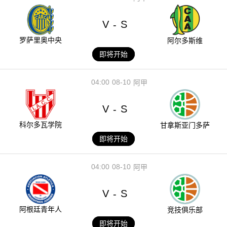
V
S
-
罗萨里奥中央
阿尔多斯维
即将开始
04:00
08-10
阿甲
V
S
-
科尔多瓦学院
甘拿斯亚门多萨
即将开始
04:00
08-10
阿甲
V
S
-
阿根廷青年人
竞技俱乐部
即将开始