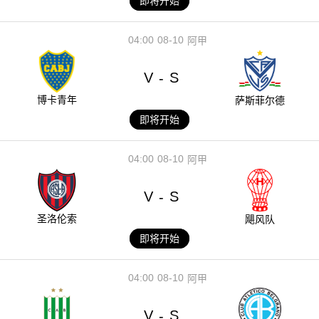
即将开始
04:00
08-10
阿甲
V
S
-
博卡青年
萨斯菲尔德
即将开始
04:00
08-10
阿甲
V
S
-
圣洛伦索
飓风队
即将开始
04:00
08-10
阿甲
V
S
-