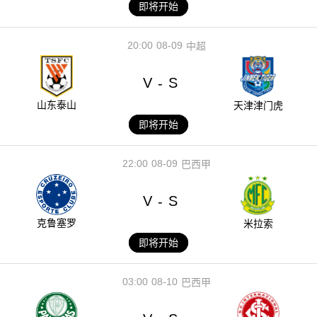
即将开始
20:00
08-09
中超
V
S
-
山东泰山
天津津门虎
即将开始
22:00
08-09
巴西甲
V
S
-
克鲁塞罗
米拉索
即将开始
03:00
08-10
巴西甲