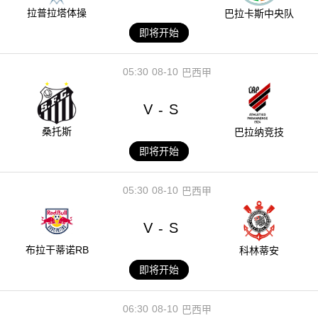
拉普拉塔体操
巴拉卡斯中央队
即将开始
05:30
08-10
巴西甲
V
S
-
桑托斯
巴拉纳竞技
即将开始
05:30
08-10
巴西甲
V
S
-
布拉干蒂诺RB
科林蒂安
即将开始
06:30
08-10
巴西甲