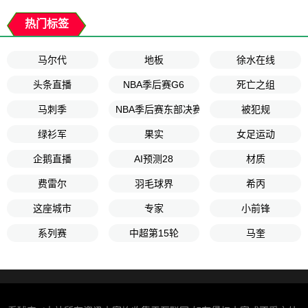
热门标签
马尔代
地板
徐水在线
头条直播
NBA季后赛G6
死亡之组
马刺季
NBA季后赛东部决赛G2
被犯规
绿衫军
果实
女足运动
企鹅直播
AI预测28
材质
费雷尔
羽毛球界
希丙
这座城市
专家
小前锋
系列赛
中超第15轮
马奎