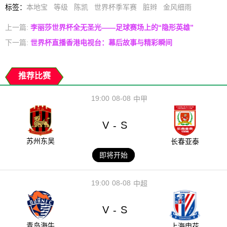
标签
：
本地宝
等级
陈凯
世界杯季军赛
脏辫
金风细雨
上一篇:
李丽莎世界杯全无圣光——足球赛场上的“隐形英雄”
下一篇:
世界杯直播香港电视台：幕后故事与精彩瞬间
推荐比赛
19:00
08-08
中甲
V
S
-
苏州东吴
长春亚泰
即将开始
19:00
08-08
中超
V
S
-
青岛海牛
上海申花