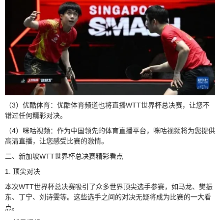
（3）优酷体育：优酷体育频道也将直播WTT世界杯总决赛，让您不
错过任何精彩对决。
（4）咪咕视频：作为中国领先的体育直播平台，咪咕视频将为您提供
高清直播，让您感受比赛的激情。
二、新加坡WTT世界杯总决赛精彩看点
1. 顶尖对决
本次WTT世界杯总决赛吸引了众多世界顶尖选手参赛，如马龙、樊振
东、丁宁、刘诗雯等。这些选手之间的对决无疑将成为比赛的一大看
点。