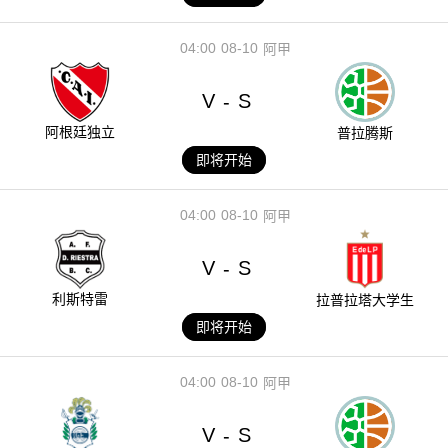
04:00
08-10
阿甲
V
S
-
阿根廷独立
普拉腾斯
即将开始
04:00
08-10
阿甲
V
S
-
利斯特雷
拉普拉塔大学生
即将开始
04:00
08-10
阿甲
V
S
-