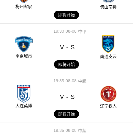
梅州客家
佛山南狮
即将开始
19:30
08-08
中甲
V
S
-
南京城市
南通支云
即将开始
19:35
08-08
中超
V
S
-
大连英博
辽宁铁人
即将开始
19:35
08-08
中超