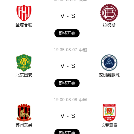
阿甲
V
S
-
圣塔菲联
拉努斯
即将开始
19:35
08-07
中超
V
S
-
北京国安
深圳新鹏城
即将开始
19:00
08-08
中甲
V
S
-
苏州东吴
长春亚泰
即将开始