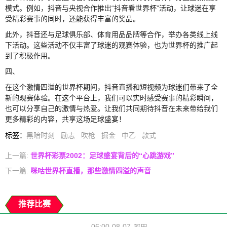
模式。例如，抖音与央视合作推出“抖音看世界杯”活动，让球迷在享
受精彩赛事的同时，还能获得丰富的奖品。
此外，抖音还与足球俱乐部、体育用品品牌等合作，举办各类线上线
下活动。这些活动不仅丰富了球迷的观赛体验，也为世界杯的推广起
到了积极作用。
四、
在这个激情四溢的世界杯期间，抖音直播和短视频为球迷们带来了全
新的观赛体验。在这个平台上，我们可以实时感受赛事的精彩瞬间，
也可以分享自己的激情与热爱。让我们共同期待抖音在未来带给我们
更多精彩的内容，共享这场足球盛宴！
标签
：
黑暗时刻
励志
吹枪
掘金
中乙
款式
上一篇:
世界杯彩票2002：足球盛宴背后的“心跳游戏”
下一篇:
咪咕世界杯直播，那些激情四溢的声音
推荐比赛
06:00
08-07