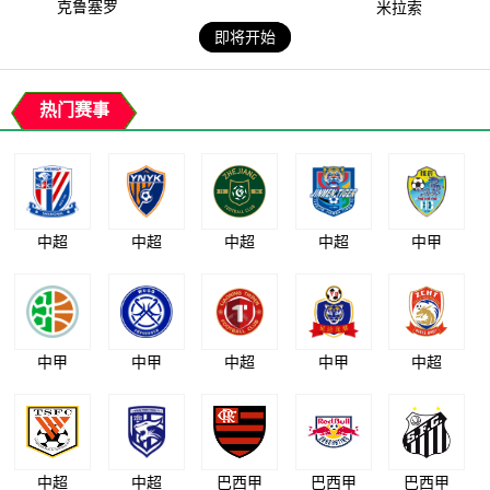
克鲁塞罗
米拉索
即将开始
热门赛事
中超
中超
中超
中超
中甲
中甲
中甲
中超
中甲
中超
中超
中超
巴西甲
巴西甲
巴西甲