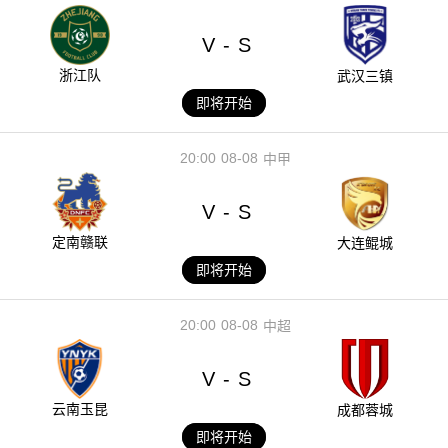
V
S
-
浙江队
武汉三镇
即将开始
20:00
08-08
中甲
V
S
-
定南赣联
大连鲲城
即将开始
20:00
08-08
中超
V
S
-
云南玉昆
成都蓉城
即将开始