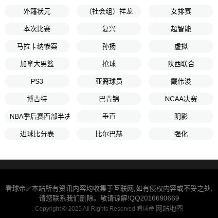
外籍状元
（社会组）祥龙
女排赛
本次比赛
复兴
超智能
马拉卡纳惨案
孙扬
虚拟
加拿大男篮
抢球
陕西联合
PS3
亚裔球员
戴伟浚
博古特
巴青锦
NCAA决赛
NBA季后赛西部半决赛G5
垂直
阴影
进球比分表
比尔巴赫
强化
看球帝✅本站所有资讯内容均收集于互联网,如有侵权内容或不妥之处,
请您联系我们删除。敬请谅解!QQ2016690669
网站地图
Copyright © 2025 All Rights Reserved 看球帝