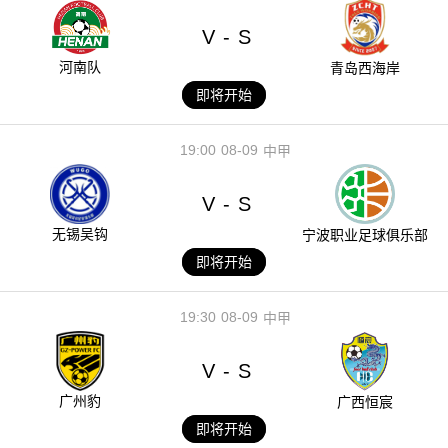
V
S
-
河南队
青岛西海岸
即将开始
19:00
08-09
中甲
V
S
-
无锡吴钩
宁波职业足球俱乐部
即将开始
19:30
08-09
中甲
V
S
-
广州豹
广西恒宸
即将开始