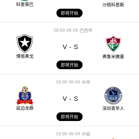
科里蒂巴
沙佩科恩斯
即将开始
08:00
08-09
巴西甲
V
S
-
博塔弗戈
弗鲁米嫩塞
即将开始
18:00
08-09
中甲
V
S
-
延边龙鼎
深圳青年人
即将开始
19:00
08-09
中超