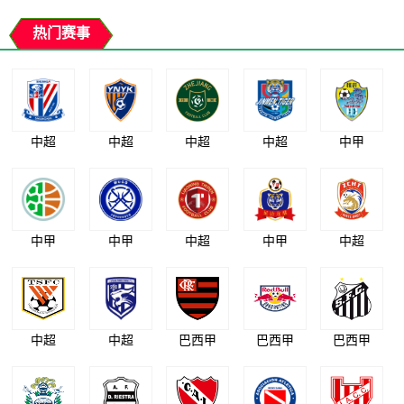
热门赛事
中超
中超
中超
中超
中甲
中甲
中甲
中超
中甲
中超
中超
中超
巴西甲
巴西甲
巴西甲