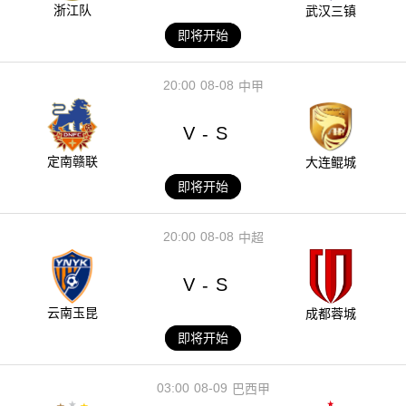
浙江队
武汉三镇
即将开始
20:00
08-08
中甲
V
S
-
定南赣联
大连鲲城
即将开始
20:00
08-08
中超
V
S
-
云南玉昆
成都蓉城
即将开始
03:00
08-09
巴西甲