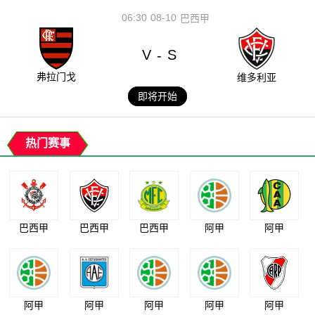
06:30
08-10
巴西甲
V
S
-
弗拉门戈
维多利亚
即将开始
热门赛事
巴西甲
巴西甲
巴西甲
阿甲
阿甲
阿甲
阿甲
阿甲
阿甲
阿甲