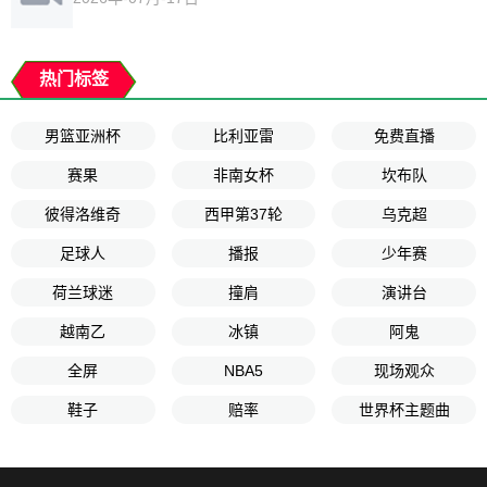
热门标签
男篮亚洲杯
比利亚雷
免费直播
赛果
非南女杯
坎布队
彼得洛维奇
西甲第37轮
乌克超
足球人
播报
少年赛
荷兰球迷
撞肩
演讲台
越南乙
冰镇
阿鬼
全屏
NBA5
现场观众
鞋子
赔率
世界杯主题曲