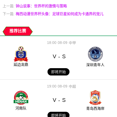
上一篇:
钟山说事：世界杯的激情与策略
下一篇:
梅西动漫世界杯头像：足球巨星如何成为卡通界的宠儿
推荐比赛
18:00
08-09
中甲
V
S
-
延边龙鼎
深圳青年人
即将开始
19:00
08-09
中超
V
S
-
河南队
青岛西海岸
即将开始