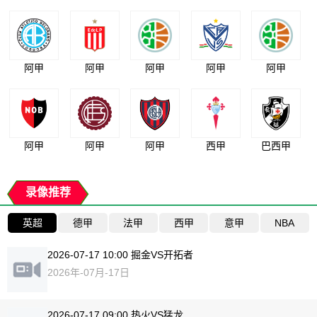
阿甲
阿甲
阿甲
阿甲
阿甲
阿甲
阿甲
阿甲
西甲
巴西甲
录像推荐
英超
德甲
法甲
西甲
意甲
NBA
2026-07-17 10:00 掘金VS开拓者
2026年-07月-17日
2026-07-17 09:00 热火VS猛龙