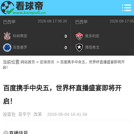
2026-08-17 06:30
2026-08-17 05
巴西甲
巴西甲
0
科林蒂安
维多利亚
0
克鲁塞罗
博塔弗戈
当前位置:
>
>
网站首页
足球资讯
百度携手中央五，世界杯直播盛宴即将开
启！
百度携手中央五，世界杯直播盛宴即将开
启！
投篮包
亚平宁
改革
2026-06-04 16:41:56
直播信号