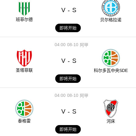
V
S
-
班菲尔德
贝尔格拉诺
即将开始
04:00
08-10
阿甲
V
S
-
圣塔菲联
科尔多瓦中央SDE
即将开始
04:00
08-10
阿甲
V
S
-
泰格雷
河床
即将开始