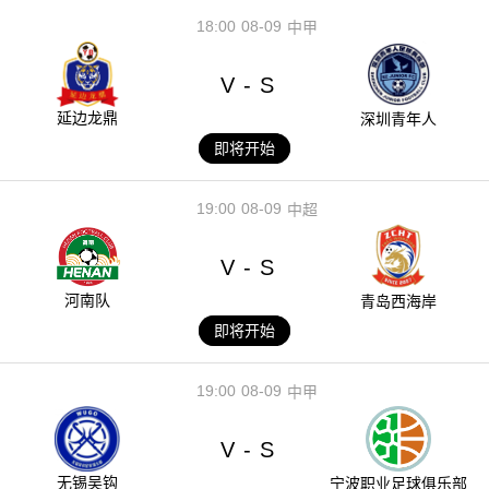
18:00
08-09
中甲
V
S
-
延边龙鼎
深圳青年人
即将开始
19:00
08-09
中超
V
S
-
河南队
青岛西海岸
即将开始
19:00
08-09
中甲
V
S
-
无锡吴钩
宁波职业足球俱乐部