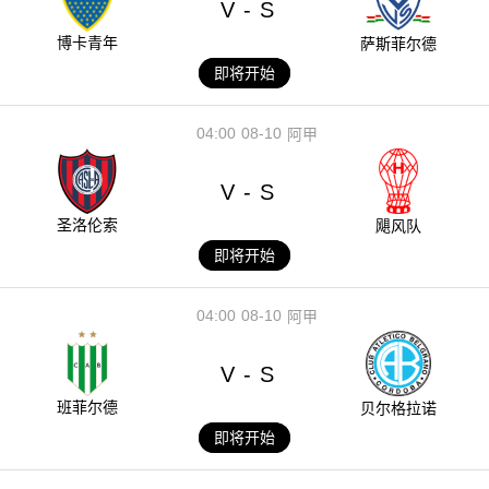
V
S
-
博卡青年
萨斯菲尔德
即将开始
04:00
08-10
阿甲
V
S
-
圣洛伦索
飓风队
即将开始
04:00
08-10
阿甲
V
S
-
班菲尔德
贝尔格拉诺
即将开始