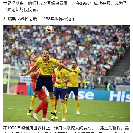
世界杯以来，他们共7次晋级决赛圈，并在1958年成功夺冠，成为了
世界足坛的佼佼者。
2. 瑞典世界杯之最：1958年世界杯冠军
在1958年的瑞典世界杯上，瑞典队以惊人的表现，一路过关斩将，最