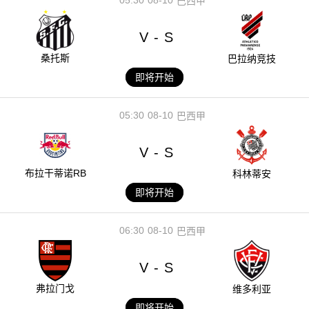
05:30
08-10
巴西甲
V
S
-
桑托斯
巴拉纳竞技
即将开始
05:30
08-10
巴西甲
V
S
-
布拉干蒂诺RB
科林蒂安
即将开始
06:30
08-10
巴西甲
V
S
-
弗拉门戈
维多利亚
即将开始