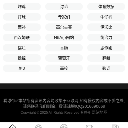
炸鸡
讨论
体育数据
打球
专家们
牛仔裤
面补
高尔夫赛
伊沃比
西汉姆联
NBA小网站
统治力
摆烂
香肠
恶作剧
操控
葡萄牙
翻新
刺3
高校
歌词
看球帝✅本站所有资讯内容均收集于互联网,如有侵权内容或不妥之处,
请您联系我们删除。敬请谅解!QQ2016690669
网站地图
Copyright © 2025 All Rights Reserved 看球帝