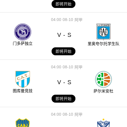
即将开始
04:00
08-10
阿甲
V
S
-
门多萨独立
里奥夸尔托学生队
即将开始
04:00
08-10
阿甲
V
S
-
图库曼竞技
萨尔米安杜
即将开始
04:00
08-10
阿甲