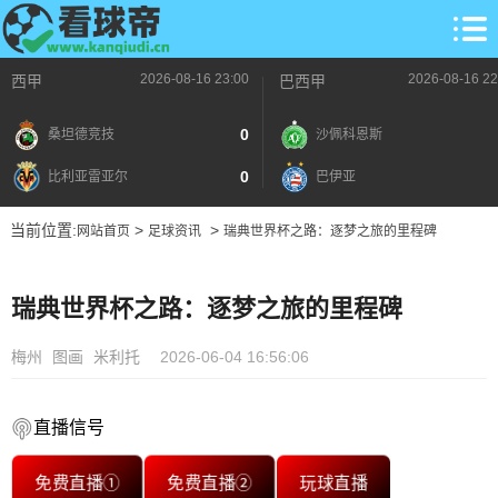
2026-08-16 23:00
2026-08-16 22
西甲
巴西甲
0
桑坦德竞技
沙佩科恩斯
0
比利亚雷亚尔
巴伊亚
当前位置:
>
>
网站首页
足球资讯
瑞典世界杯之路：逐梦之旅的里程碑
瑞典世界杯之路：逐梦之旅的里程碑
梅州
图画
米利托
2026-06-04 16:56:06
直播信号
免费直播①
免费直播②
玩球直播