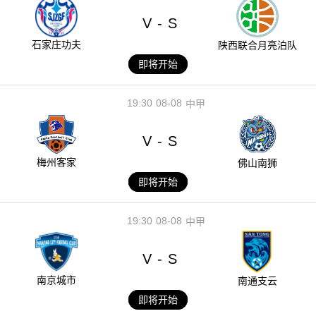
V
S
-
石家庄功夫
陕西联合月亮泊队
即将开始
19:30
08-08
中甲
V
S
-
梅州客家
佛山南狮
即将开始
19:30
08-08
中甲
V
S
-
南京城市
南通支云
即将开始