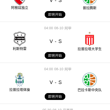
V
S
-
阿根廷独立
普拉腾斯
即将开始
04:00
08-10
阿甲
V
S
-
利斯特雷
拉普拉塔大学生
即将开始
04:00
08-10
阿甲
V
S
-
拉普拉塔体操
巴拉卡斯中央队
即将开始