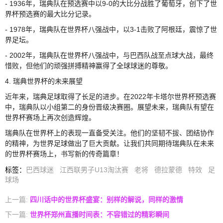
- 1936年，瑞典队在预选赛中以9-0的大比分战胜了葡萄牙，创下了世
界杯预选赛的最大比分记录。
- 1978年，瑞典队在世界杯八强战中，以3-1击败了阿根廷，震惊了世
界足坛。
- 2002年，瑞典队在世界杯八强战中，与巴西队战至点球大战，最终
惜败，但他们的顽强拼搏精神赢得了全球球迷的尊敬。
4. 瑞典世界杯的未来展望
近年来，瑞典足球取得了长足的进步。在2022年卡塔尔世界杯预选赛
中，瑞典队以小组第二的身份晋级决赛圈。展望未来，瑞典队有望在
世界杯赛场上再次创造辉煌。
瑞典队在世界杯上的表现一直备受关注。他们的坚韧不拔、团结协作
的精神，为世界足球做出了巨大贡献。让我们共同期待瑞典队在未来
的世界杯赛场上，书写新的传奇篇章！
标签
：
巴西球迷
江西联男子U13淘汰赛
老将
德拉蒙德
特效
足
球场
上一篇:
四川话中的世界杯盛宴：别样的解说，同样的激情
下一篇:
世界杯郑州直播时间表：不容错过的精彩瞬间