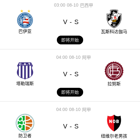
03:00
08-10
巴西甲
V
S
-
巴伊亚
瓦斯科达伽马
即将开始
04:00
08-10
阿甲
V
S
-
塔勒瑞斯
拉努斯
即将开始
04:00
08-10
阿甲
V
S
-
防卫者
纽维尔老男孩