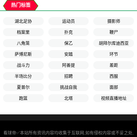
热门标签
湖北足协
运动员
摄影师
档案里
扑克
鞭尸
八角笼
保乙
胡拜尔库迪西亚
萨博尼斯
安踏
环节
战斗力
阿善提
差距
半场比分
招聘
西服
夏普尔
挑战自我
面部
跑篮
北塔
视频直播地址
看球帝✅本站所有资讯内容均收集于互联网,如有侵权内容或不妥之处,