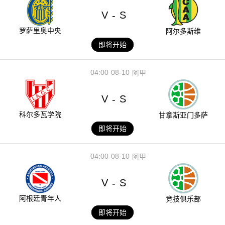
V
S
-
罗萨里奥中央
阿尔多斯维
即将开始
04:00
08-10
阿甲
V
S
-
科尔多瓦学院
甘拿斯亚门多萨
即将开始
04:00
08-10
阿甲
V
S
-
阿根廷青年人
竞技俱乐部
即将开始