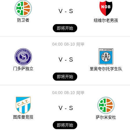
V
S
-
防卫者
纽维尔老男孩
即将开始
04:00
08-10
阿甲
V
S
-
门多萨独立
里奥夸尔托学生队
即将开始
04:00
08-10
阿甲
V
S
-
图库曼竞技
萨尔米安杜
即将开始