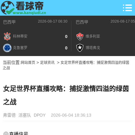
2026-08-17 06:30
2026-08-17 05
巴西甲
巴西甲
0
科林蒂安
维多利亚
0
克鲁塞罗
博塔弗戈
当前位置:
>
>
网站首页
足球资讯
女足世界杯直播攻略：捕捉激情四溢的绿茵
之战
女足世界杯直播攻略：捕捉激情四溢的绿茵
之战
弗雷德
活塞队
DPOY
2026-06-04 18:36:13
直播信号