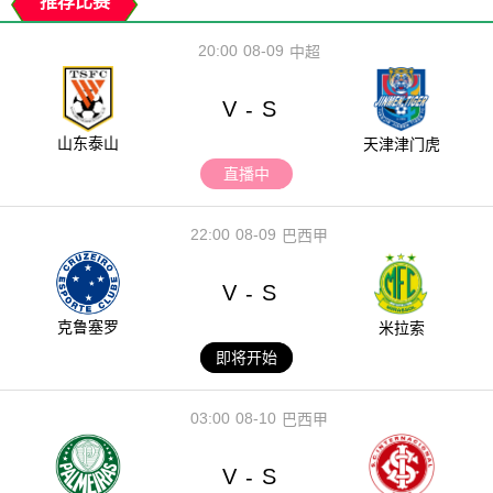
推荐比赛
20:00
08-09
中超
V
S
-
山东泰山
天津津门虎
直播中
22:00
08-09
巴西甲
V
S
-
克鲁塞罗
米拉索
即将开始
03:00
08-10
巴西甲
V
S
-