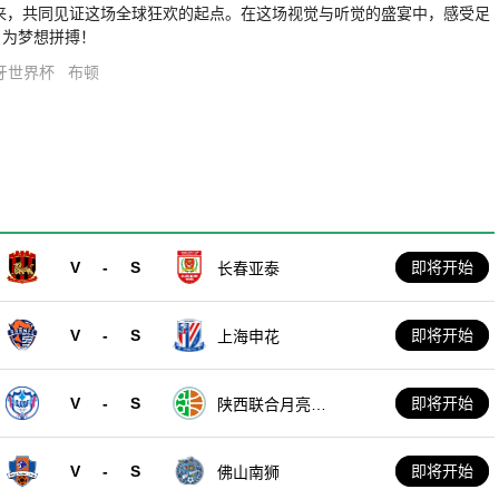
到来，共同见证这场全球狂欢的起点。在这场视觉与听觉的盛宴中，感受足
，为梦想拼搏！
牙世界杯
布顿
V
-
S
即将开始
长春亚泰
V
-
S
即将开始
上海申花
V
-
S
即将开始
陕西联合月亮泊
队
V
-
S
即将开始
佛山南狮