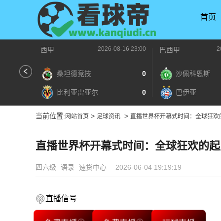
首页
2026-08-16 23:00
2
西甲
巴西甲
桑坦德竞技
0
沙佩科恩斯
比利亚雷亚尔
0
巴伊亚
当前位置:
>
>
网站首页
足球资讯
直播世界杯开幕式时间：全球狂欢
直播世界杯开幕式时间：全球狂欢的起
四六级
语录
速贷中心
2026-06-04 19:19:19
直播信号