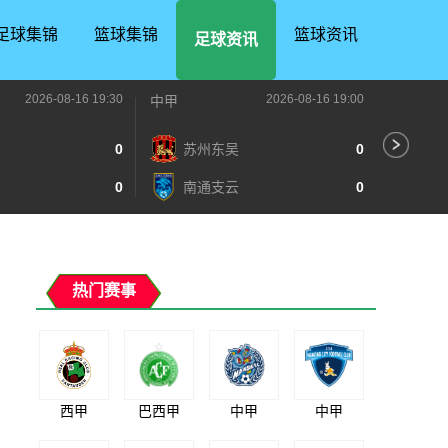
足球集锦
篮球集锦
篮球资讯
足球资讯
2026-08-16 19:30
2026-08-16 19:00
中甲
中甲
0
苏州东吴
0
深
0
南通支云
0
宁
热门赛事
西甲
巴西甲
中甲
中甲