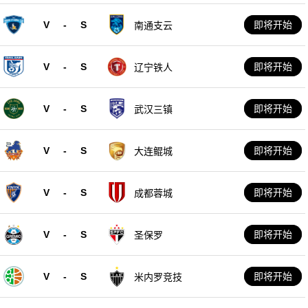
V
-
S
即将开始
南通支云
V
-
S
即将开始
辽宁铁人
V
-
S
即将开始
武汉三镇
V
-
S
即将开始
大连鲲城
V
-
S
即将开始
成都蓉城
V
-
S
即将开始
圣保罗
V
-
S
即将开始
米内罗竞技