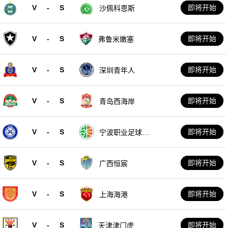
V
-
S
即将开始
沙佩科恩斯
V
-
S
即将开始
弗鲁米嫩塞
V
-
S
即将开始
深圳青年人
V
-
S
即将开始
青岛西海岸
V
-
S
即将开始
宁波职业足球俱
乐部
V
-
S
即将开始
广西恒宸
V
-
S
即将开始
上海海港
V
-
S
即将开始
天津津门虎