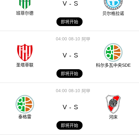
V
S
-
班菲尔德
贝尔格拉诺
即将开始
04:00
08-10
阿甲
V
S
-
圣塔菲联
科尔多瓦中央SDE
即将开始
04:00
08-10
阿甲
V
S
-
泰格雷
河床
即将开始