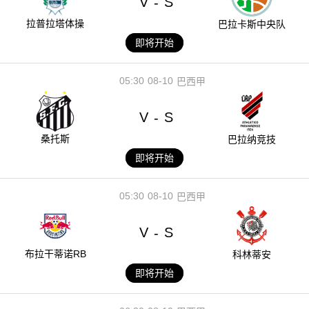
V
S
-
拉普拉塔体操
巴拉卡斯中央队
即将开始
05:30
08-10
巴西甲
V
S
-
桑托斯
巴拉纳竞技
即将开始
05:30
08-10
巴西甲
V
S
-
布拉干蒂诺RB
科林蒂安
即将开始