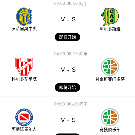
04:00
08-10
阿甲
V
S
-
罗萨里奥中央
阿尔多斯维
即将开始
04:00
08-10
阿甲
V
S
-
科尔多瓦学院
甘拿斯亚门多萨
即将开始
04:00
08-10
阿甲
V
S
-
阿根廷青年人
竞技俱乐部