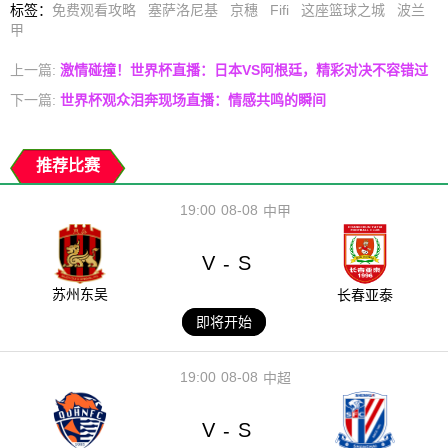
标签
：
免费观看攻略
塞萨洛尼基
京穗
Fifi
这座篮球之城
波兰
甲
上一篇:
激情碰撞！世界杯直播：日本VS阿根廷，精彩对决不容错过
下一篇:
世界杯观众泪奔现场直播：情感共鸣的瞬间
推荐比赛
19:00
08-08
中甲
V
S
-
苏州东吴
长春亚泰
即将开始
19:00
08-08
中超
V
S
-