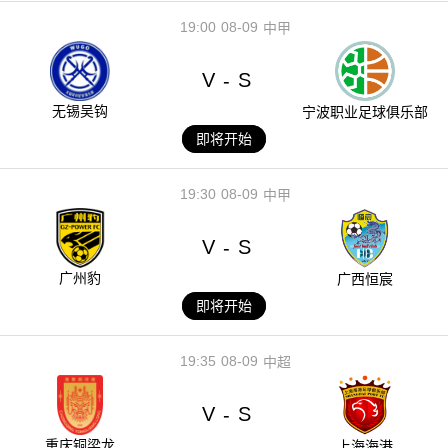
19:00
08-09
中甲
V
S
-
无锡吴钩
宁波职业足球俱乐部
即将开始
19:30
08-09
中甲
V
S
-
广州豹
广西恒宸
即将开始
19:35
08-09
中超
V
S
-
重庆铜梁龙
上海海港