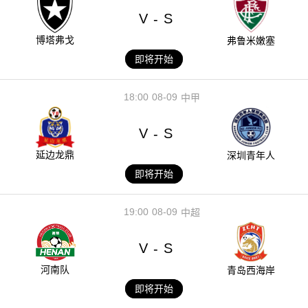
V
S
-
博塔弗戈
弗鲁米嫩塞
即将开始
18:00
08-09
中甲
V
S
-
延边龙鼎
深圳青年人
即将开始
19:00
08-09
中超
V
S
-
河南队
青岛西海岸
即将开始