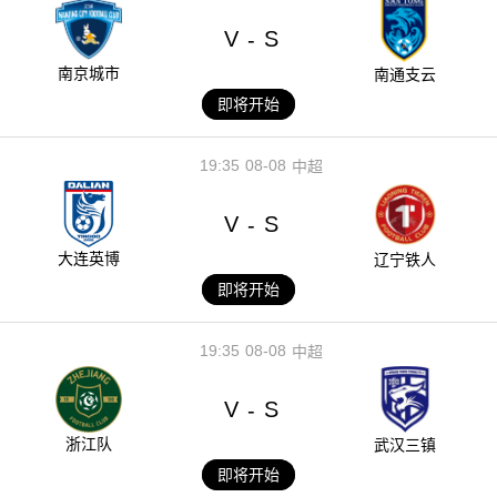
V
S
-
南京城市
南通支云
即将开始
19:35
08-08
中超
V
S
-
大连英博
辽宁铁人
即将开始
19:35
08-08
中超
V
S
-
浙江队
武汉三镇
即将开始