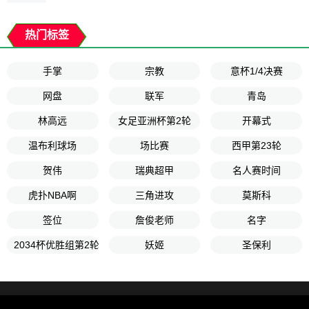
热门标签
手掌
宗教
意杯1/4决赛
网盘
联军
青岛
林高远
女足亚洲杯第2轮
开幕式
温布利球场
场比赛
西甲第23轮
贺伟
瑞典超甲
名人赛时间
虎扑NBA啊
三角进攻
莫斯科
签位
詹俊老师
名字
2034杯优胜组第2轮
妖姬
圣保利