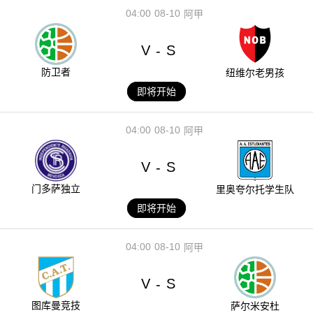
04:00
08-10
阿甲
V
S
-
防卫者
纽维尔老男孩
即将开始
04:00
08-10
阿甲
V
S
-
门多萨独立
里奥夸尔托学生队
即将开始
04:00
08-10
阿甲
V
S
-
图库曼竞技
萨尔米安杜