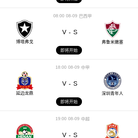
08:00
08-09
巴西甲
V
S
-
博塔弗戈
弗鲁米嫩塞
即将开始
18:00
08-09
中甲
V
S
-
延边龙鼎
深圳青年人
即将开始
19:00
08-09
中超
V
S
-