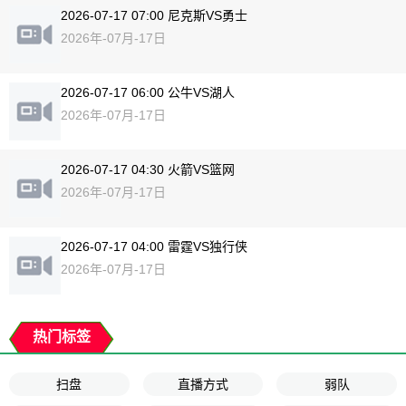
2026-07-17 07:00 尼克斯VS勇士
2026年-07月-17日
2026-07-17 06:00 公牛VS湖人
2026年-07月-17日
2026-07-17 04:30 火箭VS篮网
2026年-07月-17日
2026-07-17 04:00 雷霆VS独行侠
2026年-07月-17日
热门标签
扫盘
直播方式
弱队