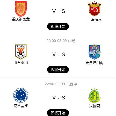
V
S
-
重庆铜梁龙
上海海港
即将开始
20:00
08-09
中超
V
S
-
山东泰山
天津津门虎
即将开始
22:00
08-09
巴西甲
V
S
-
克鲁塞罗
米拉索
即将开始