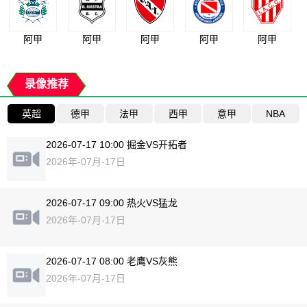
阿甲
阿甲
阿甲
阿甲
阿甲
录像推荐
英超
德甲
法甲
西甲
意甲
NBA
2026-07-17 10:00 掘金VS开拓者
2026年-07月-17日
2026-07-17 09:00 热火VS猛龙
2026年-07月-17日
2026-07-17 08:00 老鹰VS灰熊
2026年-07月-17日