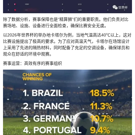
除了数据分析，赛事保障也是“精算狮”们的重要职责。他们负责对比
赛场地、设施、设备进行全面检查，确保比赛安全无虞。
以2026年世界杯的举办地卡塔尔为例，当地气温高达40℃以上，这对
比赛设施提出了极高的要求。为了应对高温天气，卡塔尔在场馆设计
上采用了先进的隔热材料，同时配备了充足的空调设备，确保球员和
观众在舒适的环境中观赛。
赛事运营：高效有序的赛事组织