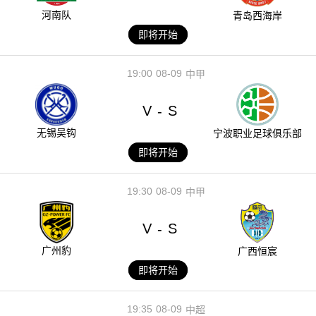
河南队
青岛西海岸
即将开始
19:00
08-09
中甲
V
S
-
无锡吴钩
宁波职业足球俱乐部
即将开始
19:30
08-09
中甲
V
S
-
广州豹
广西恒宸
即将开始
19:35
08-09
中超