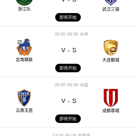
浙江队
武汉三镇
即将开始
20:00
08-08
中甲
V
S
-
定南赣联
大连鲲城
即将开始
20:00
08-08
中超
V
S
-
云南玉昆
成都蓉城
即将开始
03:00
08-09
巴西甲