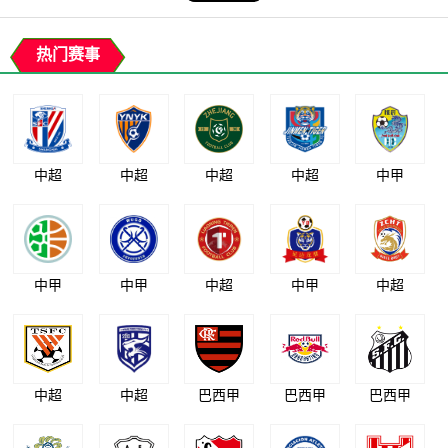
热门赛事
中超
中超
中超
中超
中甲
中甲
中甲
中超
中甲
中超
中超
中超
巴西甲
巴西甲
巴西甲