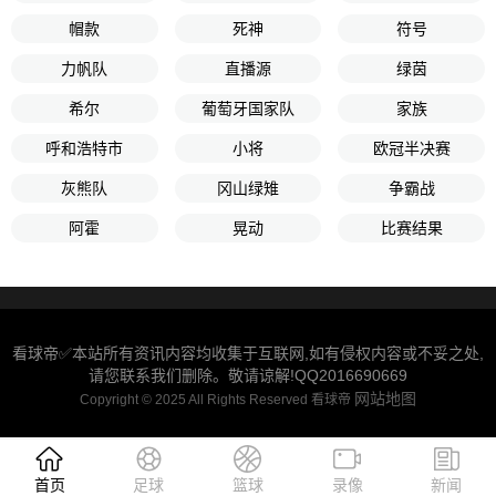
帽款
死神
符号
力帆队
直播源
绿茵
希尔
葡萄牙国家队
家族
呼和浩特市
小将
欧冠半决赛
灰熊队
冈山绿雉
争霸战
阿霍
晃动
比赛结果
看球帝✅本站所有资讯内容均收集于互联网,如有侵权内容或不妥之处,
请您联系我们删除。敬请谅解!QQ2016690669
网站地图
Copyright © 2025 All Rights Reserved 看球帝
首页
足球
篮球
录像
新闻