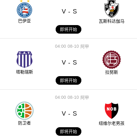
V
S
-
巴伊亚
瓦斯科达伽马
即将开始
04:00
08-10
阿甲
V
S
-
塔勒瑞斯
拉努斯
即将开始
04:00
08-10
阿甲
V
S
-
防卫者
纽维尔老男孩
即将开始