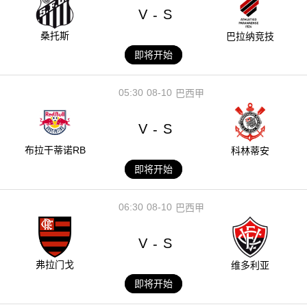
V
S
-
桑托斯
巴拉纳竞技
即将开始
05:30
08-10
巴西甲
V
S
-
布拉干蒂诺RB
科林蒂安
即将开始
06:30
08-10
巴西甲
V
S
-
弗拉门戈
维多利亚
即将开始