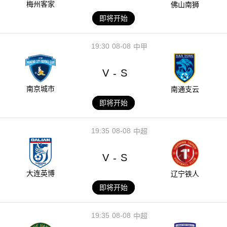
梅州客家
佛山南狮
即将开始
19:30
08-08
中甲
V
S
-
南京城市
南通支云
即将开始
19:35
08-08
中超
V
S
-
大连英博
辽宁铁人
即将开始
19:35
08-08
中超