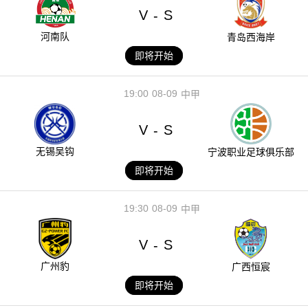
V
S
-
河南队
青岛西海岸
即将开始
19:00
08-09
中甲
V
S
-
无锡吴钩
宁波职业足球俱乐部
即将开始
19:30
08-09
中甲
V
S
-
广州豹
广西恒宸
即将开始