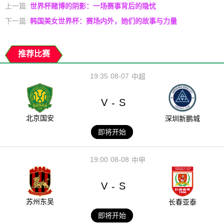
上一篇:
世界杯赌博的阴影：一场赛事背后的隐忧
下一篇:
韩国美女世界杯：赛场内外，她们的故事与力量
推荐比赛
19:35
08-07
中超
V
S
-
北京国安
深圳新鹏城
即将开始
19:00
08-08
中甲
V
S
-
苏州东吴
长春亚泰
即将开始