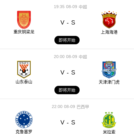
19:35
08-09
中超
V
S
-
重庆铜梁龙
上海海港
即将开始
20:00
08-09
中超
V
S
-
山东泰山
天津津门虎
即将开始
22:00
08-09
巴西甲
V
S
-
克鲁塞罗
米拉索