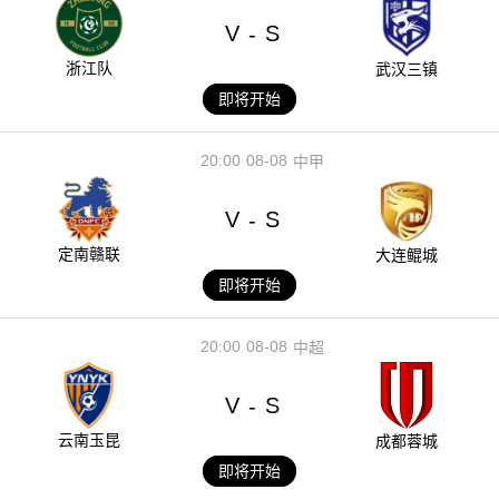
V
S
-
浙江队
武汉三镇
即将开始
20:00
08-08
中甲
V
S
-
定南赣联
大连鲲城
即将开始
20:00
08-08
中超
V
S
-
云南玉昆
成都蓉城
即将开始