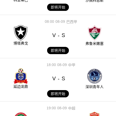
沙佩科恩斯
即将开始
08:00
08-09
巴西甲
V
S
-
博塔弗戈
弗鲁米嫩塞
即将开始
18:00
08-09
中甲
V
S
-
延边龙鼎
深圳青年人
即将开始
19:00
08-09
中超