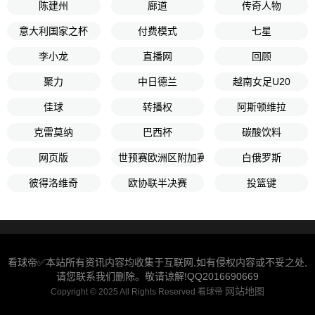
陈建州
廊道
传奇人物
意大利国家之杯
付费模式
七星
李小龙
直播网
回顾
聚力
中日德兰
越南女足U20
佳球
转播权
阿斯顿维拉
克雷莫纳
巴西杯
碳酸饮料
网页版
世预赛欧洲区附加赛半决赛
白俄罗斯
彼得洛维奇
欧协联半决赛
投篮键
看球帝✅本站所有资讯内容均收集于互联网,如有侵权内容或不妥之处,
请您联系我们删除。敬请谅解!QQ2016690669
网站地图
Copyright © 2025 All Rights Reserved 看球帝