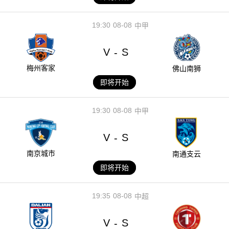
19:30
08-08
中甲
V
S
-
梅州客家
佛山南狮
即将开始
19:30
08-08
中甲
V
S
-
南京城市
南通支云
即将开始
19:35
08-08
中超
V
S
-