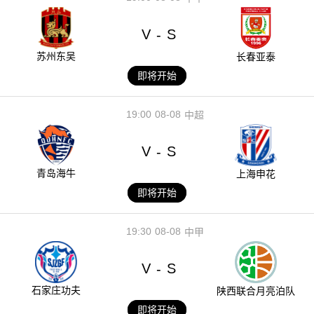
V
S
-
苏州东吴
长春亚泰
即将开始
19:00
08-08
中超
V
S
-
青岛海牛
上海申花
即将开始
19:30
08-08
中甲
V
S
-
石家庄功夫
陕西联合月亮泊队
即将开始