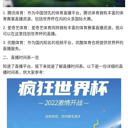
1. 腾讯体育：作为中国领先的体育直播平台，腾讯体育拥有丰富的体
育赛事直播资源，包括世界杯在内的众多国际大赛。
2. 爱奇艺体育：爱奇艺体育同样拥有丰富的体育赛事直播资源，观众
可以在这里找到世界杯的直播。
3. 优酷体育：作为国内知名的视频平台，优酷体育也将提供世界杯的
直播服务。
二、直播时间表一览
知道了直播平台，接下来就是了解直播时间表。以下是一份详细的直
播时间表，供大家参考：