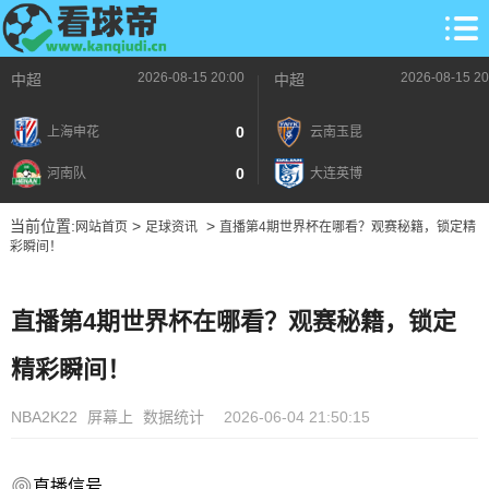
2026-08-15 20:00
2026-08-15 20
中超
中超
0
上海申花
云南玉昆
0
河南队
大连英博
当前位置:
>
>
网站首页
足球资讯
直播第4期世界杯在哪看？观赛秘籍，锁定精
彩瞬间！
直播第4期世界杯在哪看？观赛秘籍，锁定
精彩瞬间！
NBA2K22
屏幕上
数据统计
2026-06-04 21:50:15
直播信号