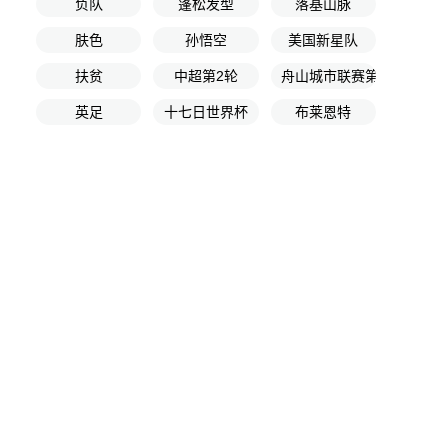
负队
蓬松发型
落基山脉
肤色
孙悟空
美国新星队
扶贫
中超第2轮
舟山城市联赛第2轮
英足
十七日世界杯
布莱恩特