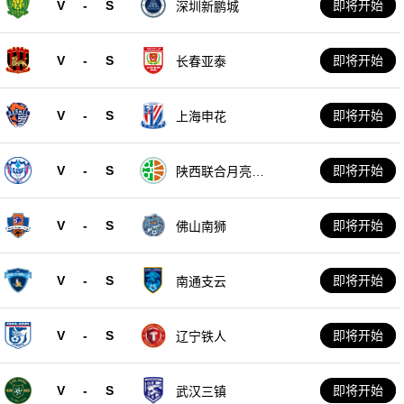
V
-
S
即将开始
深圳新鹏城
V
-
S
即将开始
长春亚泰
V
-
S
即将开始
上海申花
V
-
S
即将开始
陕西联合月亮泊
队
V
-
S
即将开始
佛山南狮
V
-
S
即将开始
南通支云
V
-
S
即将开始
辽宁铁人
V
-
S
即将开始
武汉三镇