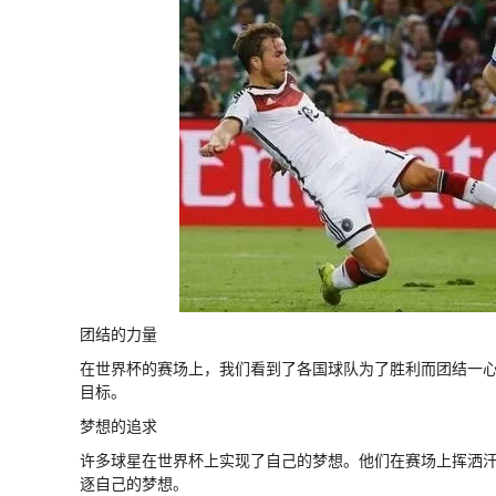
团结的力量
在世界杯的赛场上，我们看到了各国球队为了胜利而团结一
目标。
梦想的追求
许多球星在世界杯上实现了自己的梦想。他们在赛场上挥洒
逐自己的梦想。