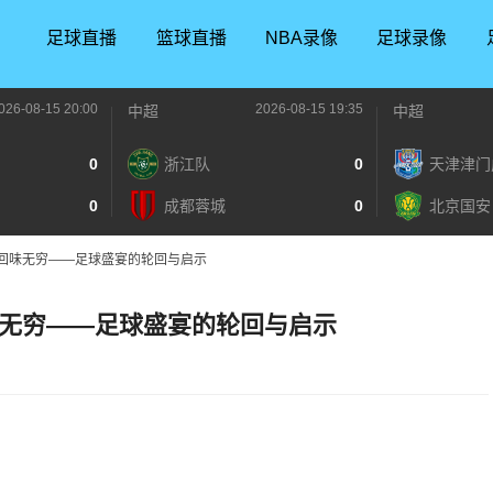
足球直播
篮球直播
NBA录像
足球录像
026-08-15 20:00
2026-08-15 19:35
中超
中超
0
浙江队
0
天津津门
0
成都蓉城
0
北京国安
回味无穷——足球盛宴的轮回与启示
无穷——足球盛宴的轮回与启示