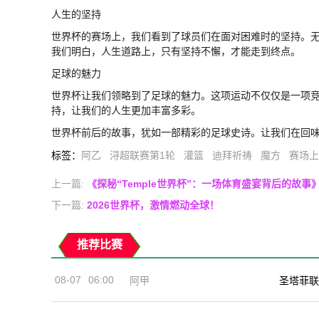
人生的坚持
世界杯的赛场上，我们看到了球员们在面对困难时的坚持。
我们明白，人生道路上，只有坚持不懈，才能走到终点。
足球的魅力
世界杯让我们领略到了足球的魅力。这项运动不仅仅是一项
持，让我们的人生更加丰富多彩。
世界杯前后的故事，犹如一部精彩的足球史诗。让我们在回
标签
：
阿乙
浔超联赛第1轮
灌篮
迪拜祈祷
魔方
赛场上
上一篇:
《探秘“Temple世界杯”：一场体育盛宴背后的故事
下一篇:
2026世界杯，激情燃动全球！
推荐比赛
08-07
06:00
阿甲
圣塔菲联