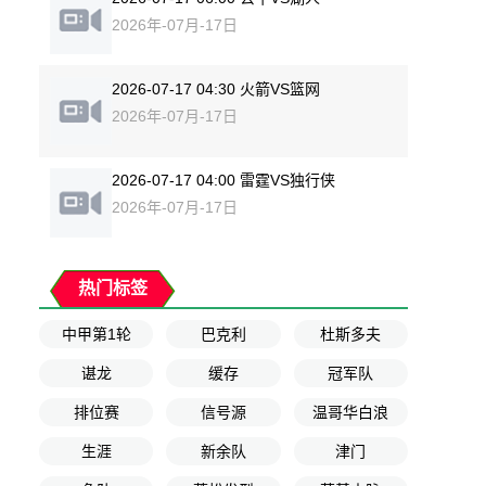
2026年-07月-17日
2026-07-17 04:30 火箭VS篮网
2026年-07月-17日
2026-07-17 04:00 雷霆VS独行侠
2026年-07月-17日
热门标签
中甲第1轮
巴克利
杜斯多夫
谌龙
缓存
冠军队
排位赛
信号源
温哥华白浪
生涯
新余队
津门