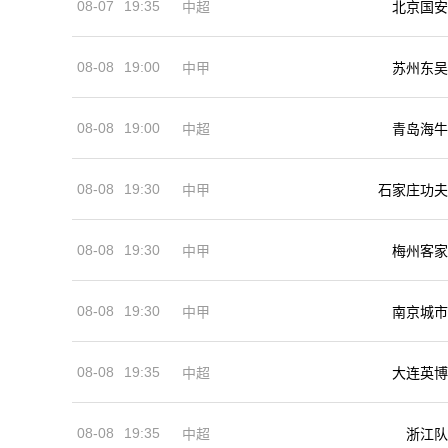
08-07
19:35
中超
北京国安
08-08
19:00
中甲
苏州东吴
08-08
19:00
中超
青岛海牛
08-08
19:30
中甲
石家庄功夫
08-08
19:30
中甲
梅州客家
08-08
19:30
中甲
南京城市
08-08
19:35
中超
大连英博
08-08
19:35
中超
浙江队