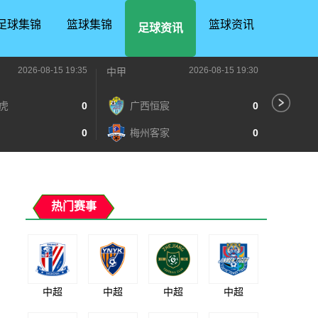
足球集锦
篮球集锦
篮球资讯
足球资讯
2026-08-15 19:35
2026-08-15 19:30
中甲
中甲
虎
0
广西恒宸
0
陕
0
梅州客家
0
长
热门赛事
中超
中超
中超
中超