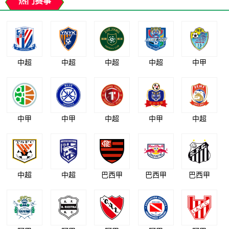
热门赛事
中超
中超
中超
中超
中甲
中甲
中甲
中超
中甲
中超
中超
中超
巴西甲
巴西甲
巴西甲