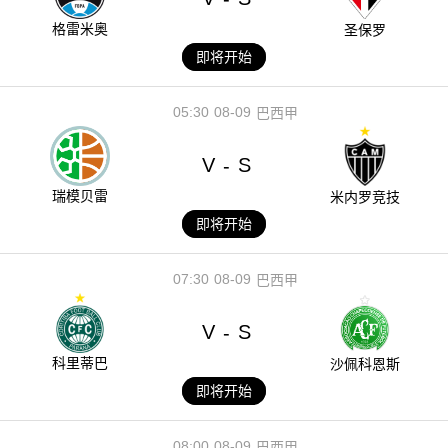
格雷米奥
圣保罗
即将开始
05:30
08-09
巴西甲
V
S
-
瑞模贝雷
米内罗竞技
即将开始
07:30
08-09
巴西甲
V
S
-
科里蒂巴
沙佩科恩斯
即将开始
08:00
08-09
巴西甲