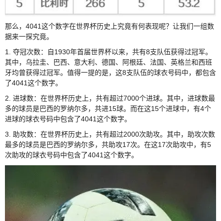
那么，4041这个数字在世界杯历史上究竟有何表现呢？让我们一组数
据来一探究竟。
1. 夺冠次数：自1930年首届世界杯以来，共有8支队伍获得过冠军。
其中，乌拉圭、巴西、意大利、德国、阿根廷、法国、英格兰和西班
牙均曾获得过冠军。值得一提的是，这8支队伍的球衣号码中，都包含
了4041这个数字。
2. 进球数：在世界杯历史上，共有超过7000个进球。其中，进球数最
多的球员是巴西的罗纳尔多，共进15球。而在这15个进球中，有4个
进球的球衣号码中包含了4041这个数字。
3. 助攻数：在世界杯历史上，共有超过2000次助攻。其中，助攻次数
最多的球员是巴西的罗纳尔多，共助攻17次。在这17次助攻中，有5
次助攻的球衣号码中包含了4041这个数字。