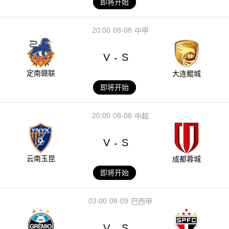
即将开始
20:00
08-08
中甲
V
S
-
定南赣联
大连鲲城
即将开始
20:00
08-08
中超
V
S
-
云南玉昆
成都蓉城
即将开始
03:00
08-09
巴西甲
V
S
-