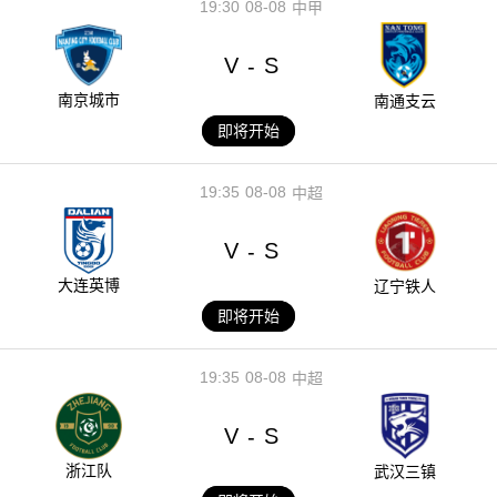
19:30
08-08
中甲
V
S
-
南京城市
南通支云
即将开始
19:35
08-08
中超
V
S
-
大连英博
辽宁铁人
即将开始
19:35
08-08
中超
V
S
-
浙江队
武汉三镇