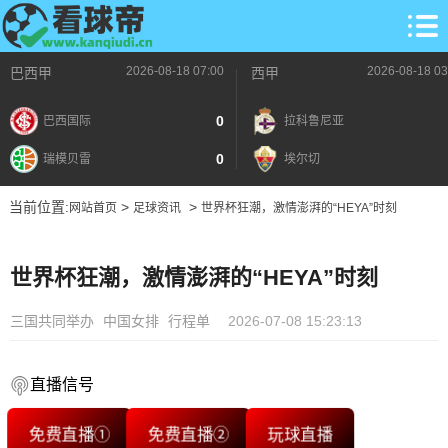
2026-08-18 07:00
2026-08-18 03
巴西甲
西甲
0
巴西国际
拉科鲁尼亚
0
瑞模贝雷
埃尔切
当前位置:
>
>
网站首页
足球资讯
世界杯狂潮，激情澎湃的“HEYA”时刻
世界杯狂潮，激情澎湃的“HEYA”时刻
三国共同举办
中国女排
行程单
2026-07-08 15:23:13
直播信号
免费直播①
免费直播②
玩球直播