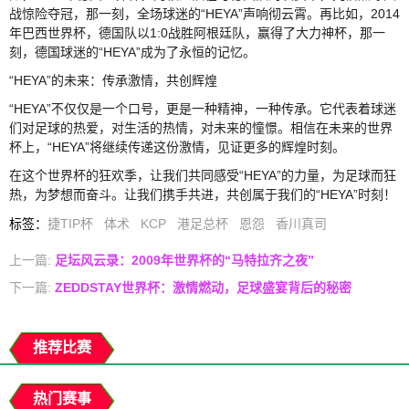
战惊险夺冠，那一刻，全场球迷的“HEYA”声响彻云霄。再比如，2014
年巴西世界杯，德国队以1:0战胜阿根廷队，赢得了大力神杯，那一
刻，德国球迷的“HEYA”成为了永恒的记忆。
“HEYA”的未来：传承激情，共创辉煌
“HEYA”不仅仅是一个口号，更是一种精神，一种传承。它代表着球迷
们对足球的热爱，对生活的热情，对未来的憧憬。相信在未来的世界
杯上，“HEYA”将继续传递这份激情，见证更多的辉煌时刻。
在这个世界杯的狂欢季，让我们共同感受“HEYA”的力量，为足球而狂
热，为梦想而奋斗。让我们携手共进，共创属于我们的“HEYA”时刻！
标签
：
捷TIP杯
体术
KCP
港足总杯
恩怨
香川真司
上一篇:
足坛风云录：2009年世界杯的“马特拉齐之夜”
下一篇:
ZEDDSTAY世界杯：激情燃动，足球盛宴背后的秘密
推荐比赛
热门赛事