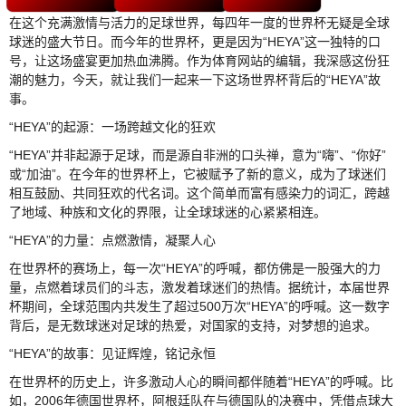
在这个充满激情与活力的足球世界，每四年一度的世界杯无疑是全球
球迷的盛大节日。而今年的世界杯，更是因为“HEYA”这一独特的口
号，让这场盛宴更加热血沸腾。作为体育网站的编辑，我深感这份狂
潮的魅力，今天，就让我们一起来一下这场世界杯背后的“HEYA”故
事。
“HEYA”的起源：一场跨越文化的狂欢
“HEYA”并非起源于足球，而是源自非洲的口头禅，意为“嗨”、“你好”
或“加油”。在今年的世界杯上，它被赋予了新的意义，成为了球迷们
相互鼓励、共同狂欢的代名词。这个简单而富有感染力的词汇，跨越
了地域、种族和文化的界限，让全球球迷的心紧紧相连。
“HEYA”的力量：点燃激情，凝聚人心
在世界杯的赛场上，每一次“HEYA”的呼喊，都仿佛是一股强大的力
量，点燃着球员们的斗志，激发着球迷们的热情。据统计，本届世界
杯期间，全球范围内共发生了超过500万次“HEYA”的呼喊。这一数字
背后，是无数球迷对足球的热爱，对国家的支持，对梦想的追求。
“HEYA”的故事：见证辉煌，铭记永恒
在世界杯的历史上，许多激动人心的瞬间都伴随着“HEYA”的呼喊。比
如，2006年德国世界杯，阿根廷队在与德国队的决赛中，凭借点球大