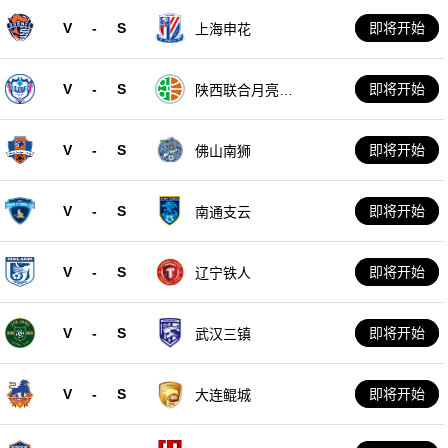
V
-
S
即将开始
上海申花
V
-
S
即将开始
陕西联合月亮泊
队
V
-
S
即将开始
佛山南狮
V
-
S
即将开始
南通支云
V
-
S
即将开始
辽宁铁人
V
-
S
即将开始
武汉三镇
V
-
S
即将开始
大连鲲城