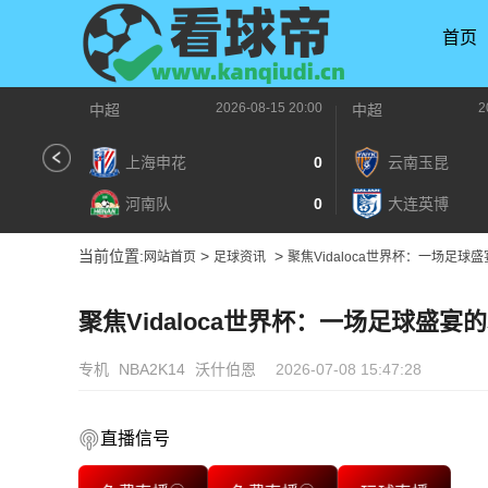
首页
2026-08-15 20:00
2
中超
中超
上海申花
0
云南玉昆
河南队
0
大连英博
当前位置:
>
>
网站首页
足球资讯
聚焦Vidaloca世界杯：一场足球
聚焦Vidaloca世界杯：一场足球盛宴
专机
NBA2K14
沃什伯恩
2026-07-08 15:47:28
直播信号