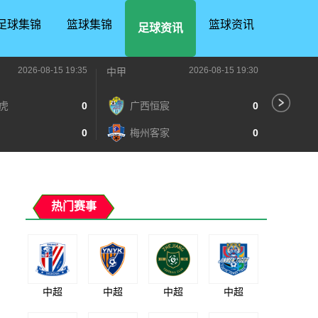
足球集锦
篮球集锦
篮球资讯
足球资讯
2026-08-15 19:35
2026-08-15 19:30
中甲
中甲
虎
0
广西恒宸
0
陕
0
梅州客家
0
长
热门赛事
中超
中超
中超
中超