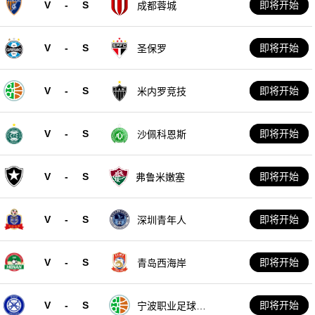
V
-
S
即将开始
成都蓉城
V
-
S
即将开始
圣保罗
V
-
S
即将开始
米内罗竞技
V
-
S
即将开始
沙佩科恩斯
V
-
S
即将开始
弗鲁米嫩塞
V
-
S
即将开始
深圳青年人
V
-
S
即将开始
青岛西海岸
V
-
S
即将开始
宁波职业足球俱