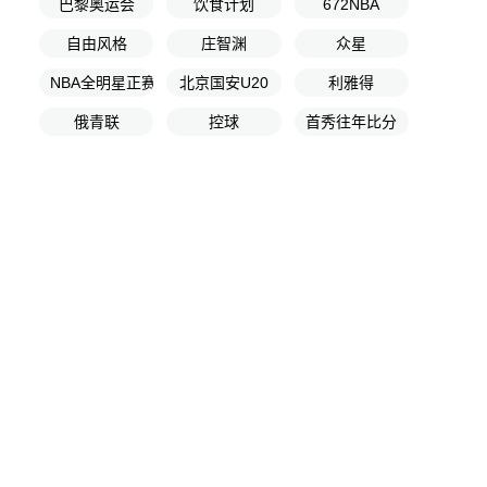
巴黎奥运会
饮食计划
672NBA
自由风格
庄智渊
众星
NBA全明星正赛循环赛
北京国安U20
利雅得
俄青联
控球
首秀往年比分