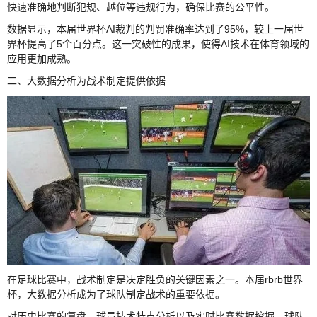
快速准确地判断犯规、越位等违规行为，确保比赛的公平性。
数据显示，本届世界杯AI裁判的判罚准确率达到了95%，较上一届世
界杯提高了5个百分点。这一突破性的成果，使得AI技术在体育领域的
应用更加成熟。
二、大数据分析为战术制定提供依据
在足球比赛中，战术制定是决定胜负的关键因素之一。本届rbrb世界
杯，大数据分析成为了球队制定战术的重要依据。
对历史比赛的复盘、球员技术特点分析以及实时比赛数据挖掘，球队