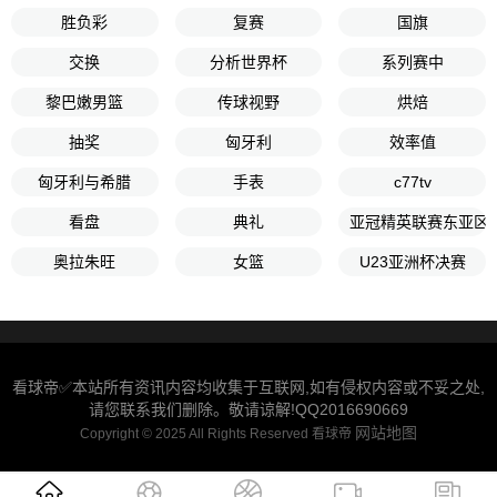
胜负彩
复赛
国旗
交换
分析世界杯
系列赛中
黎巴嫩男篮
传球视野
烘焙
抽奖
匈牙利
效率值
匈牙利与希腊
手表
c77tv
看盘
典礼
亚冠精英联赛东亚区
奥拉朱旺
女篮
U23亚洲杯决赛
看球帝✅本站所有资讯内容均收集于互联网,如有侵权内容或不妥之处,
请您联系我们删除。敬请谅解!QQ2016690669
网站地图
Copyright © 2025 All Rights Reserved 看球帝