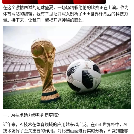
在这个激情四溢的足球盛夏，一场场精彩绝伦的比赛正在上演。作为
体育网站的编辑，我有幸见证并深入剖析了rbrb世界杯背后的科技力
量。接下来，让我们一起揭开这神秘的面纱。
一、AI技术助力裁判判罚更精准
近年来，AI技术在体育领域的应用越来越广泛。在rbrb世界杯中，AI
技术发挥了至关重要的作用。对比赛画面进行实时分析，AI裁判能够