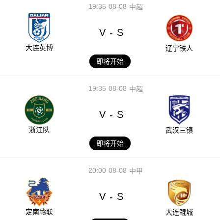
19:35
08-08
中超
V
S
-
大连英博
辽宁铁人
即将开始
19:35
08-08
中超
V
S
-
浙江队
武汉三镇
即将开始
20:00
08-08
中甲
V
S
-
定南赣联
大连鲲城