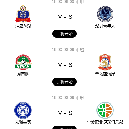
18:00
08-09
中甲
V
S
-
延边龙鼎
深圳青年人
即将开始
19:00
08-09
中超
V
S
-
河南队
青岛西海岸
即将开始
19:00
08-09
中甲
V
S
-
无锡吴钩
宁波职业足球俱乐部