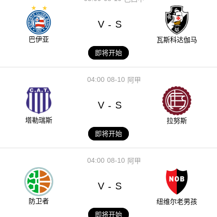
V
S
-
巴伊亚
瓦斯科达伽马
即将开始
04:00
08-10
阿甲
V
S
-
塔勒瑞斯
拉努斯
即将开始
04:00
08-10
阿甲
V
S
-
防卫者
纽维尔老男孩
即将开始