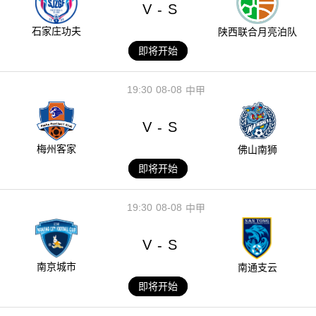
V
S
-
石家庄功夫
陕西联合月亮泊队
即将开始
19:30
08-08
中甲
V
S
-
梅州客家
佛山南狮
即将开始
19:30
08-08
中甲
V
S
-
南京城市
南通支云
即将开始