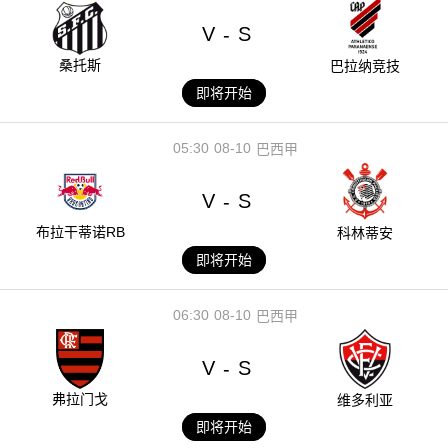
V
S
-
桑托斯
巴拉纳竞技
即将开始
05:30
08-10
巴西甲
V
S
-
布拉干蒂诺RB
科林蒂安
即将开始
06:30
08-10
巴西甲
V
S
-
弗拉门戈
维多利亚
即将开始