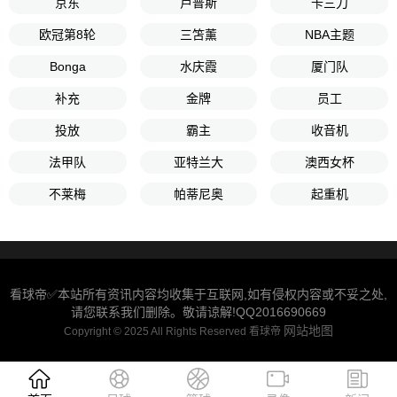
京东
卢普斯
卡三刀
欧冠第8轮
三笘薰
NBA主题
Bonga
水庆霞
厦门队
补充
金牌
员工
投放
霸主
收音机
法甲队
亚特兰大
澳西女杯
不莱梅
帕蒂尼奥
起重机
看球帝✅本站所有资讯内容均收集于互联网,如有侵权内容或不妥之处,
请您联系我们删除。敬请谅解!QQ2016690669
网站地图
Copyright © 2025 All Rights Reserved 看球帝