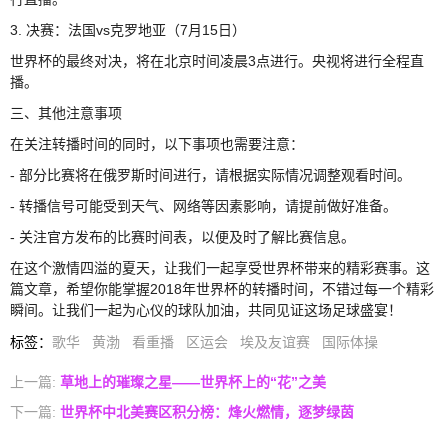
3. 决赛：法国vs克罗地亚（7月15日）
世界杯的最终对决，将在北京时间凌晨3点进行。央视将进行全程直
播。
三、其他注意事项
在关注转播时间的同时，以下事项也需要注意：
- 部分比赛将在俄罗斯时间进行，请根据实际情况调整观看时间。
- 转播信号可能受到天气、网络等因素影响，请提前做好准备。
- 关注官方发布的比赛时间表，以便及时了解比赛信息。
在这个激情四溢的夏天，让我们一起享受世界杯带来的精彩赛事。这
篇文章，希望你能掌握2018年世界杯的转播时间，不错过每一个精彩
瞬间。让我们一起为心仪的球队加油，共同见证这场足球盛宴！
标签
：
歌华
黄渤
看重播
区运会
埃及友谊赛
国际体操
上一篇:
草地上的璀璨之星——世界杯上的“花”之美
下一篇:
世界杯中北美赛区积分榜：烽火燃情，逐梦绿茵