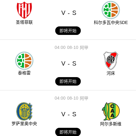
V
S
-
圣塔菲联
科尔多瓦中央SDE
即将开始
04:00
08-10
阿甲
V
S
-
泰格雷
河床
即将开始
04:00
08-10
阿甲
V
S
-
罗萨里奥中央
阿尔多斯维
即将开始