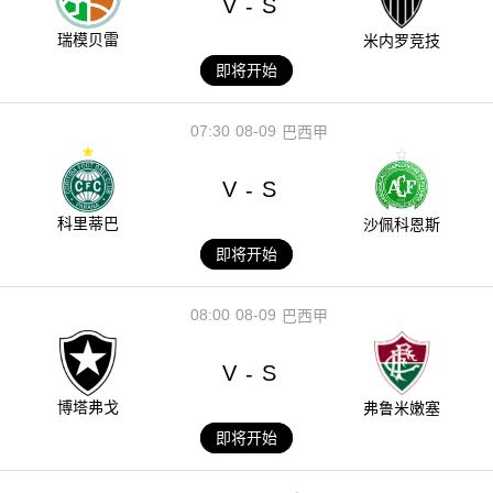
V
S
-
瑞模贝雷
米内罗竞技
即将开始
07:30
08-09
巴西甲
V
S
-
科里蒂巴
沙佩科恩斯
即将开始
08:00
08-09
巴西甲
V
S
-
博塔弗戈
弗鲁米嫩塞
即将开始