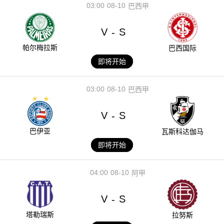
03:00
08-10
巴西甲
V
S
-
帕尔梅拉斯
巴西国际
即将开始
03:00
08-10
巴西甲
V
S
-
巴伊亚
瓦斯科达伽马
即将开始
04:00
08-10
阿甲
V
S
-
塔勒瑞斯
拉努斯