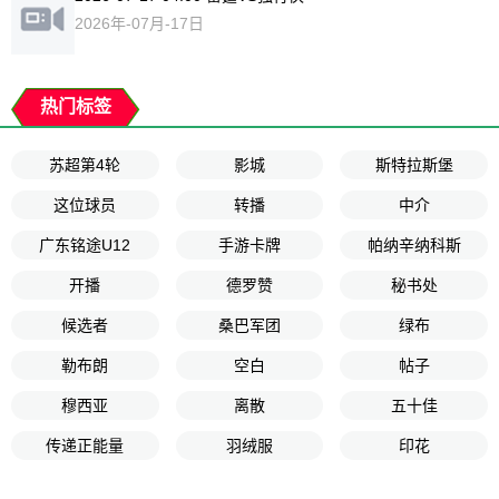
2026年-07月-17日
热门标签
苏超第4轮
影城
斯特拉斯堡
这位球员
转播
中介
广东铭途U12
手游卡牌
帕纳辛纳科斯
开播
德罗赞
秘书处
候选者
桑巴军团
绿布
勒布朗
空白
帖子
穆西亚
离散
五十佳
传递正能量
羽绒服
印花