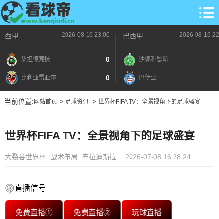
2026-08-16 23:00
2026-08-16 22
西甲
巴西甲
0
桑坦德竞技
沙佩科恩斯
0
比利亚雷亚尔
巴伊亚
当前位置:
>
>
网站首页
足球资讯
世界杯FIFA TV：全景视角下的足球盛宴
世界杯FIFA TV：全景视角下的足球盛宴
大裂谷世界杯
战术布局
布拉迪斯拉
2026-07-08 16:28:24
直播信号
免费直播①
免费直播②
玩球直播