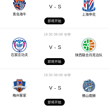
V
S
-
青岛海牛
上海申花
即将开始
19:30
08-08
中甲
V
S
-
石家庄功夫
陕西联合月亮泊队
即将开始
19:30
08-08
中甲
V
S
-
梅州客家
佛山南狮
即将开始