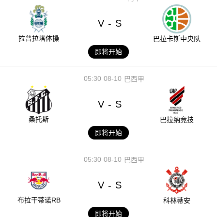
V
S
-
拉普拉塔体操
巴拉卡斯中央队
即将开始
05:30
08-10
巴西甲
V
S
-
桑托斯
巴拉纳竞技
即将开始
05:30
08-10
巴西甲
V
S
-
布拉干蒂诺RB
科林蒂安
即将开始