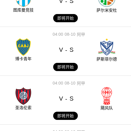
V
S
-
图库曼竞技
萨尔米安杜
即将开始
04:00
08-10
阿甲
V
S
-
博卡青年
萨斯菲尔德
即将开始
04:00
08-10
阿甲
V
S
-
圣洛伦索
飓风队
即将开始