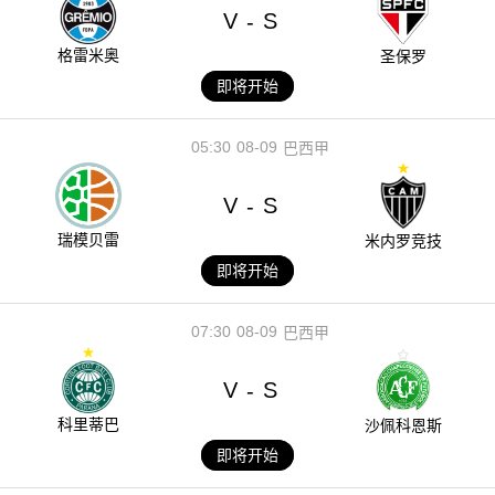
V
S
-
格雷米奥
圣保罗
即将开始
05:30
08-09
巴西甲
V
S
-
瑞模贝雷
米内罗竞技
即将开始
07:30
08-09
巴西甲
V
S
-
科里蒂巴
沙佩科恩斯
即将开始