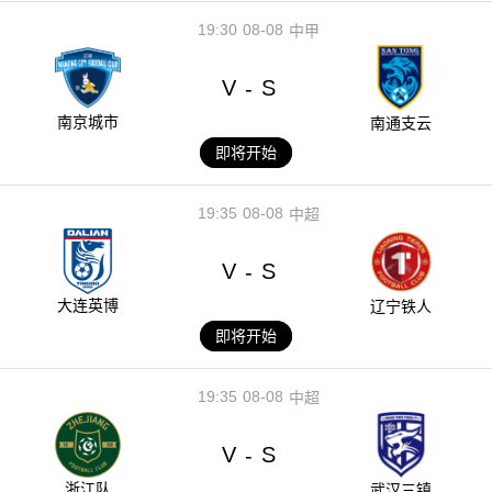
19:30
08-08
中甲
V
S
-
南京城市
南通支云
即将开始
19:35
08-08
中超
V
S
-
大连英博
辽宁铁人
即将开始
19:35
08-08
中超
V
S
-
浙江队
武汉三镇