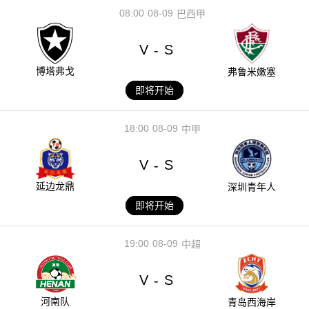
08:00
08-09
巴西甲
V
S
-
博塔弗戈
弗鲁米嫩塞
即将开始
18:00
08-09
中甲
V
S
-
延边龙鼎
深圳青年人
即将开始
19:00
08-09
中超
V
S
-
河南队
青岛西海岸