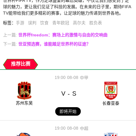
世界杯FIFA TV，作为足球盛宴的幕后英雄，不仅让我们感受到了足
球的魅力，更让我们见证了科技的发展。在未来的日子里，期待FIFA
TV能带给我们更多精彩的赛事，让足球的魅力传递到世界各地。
标签
：
手游
误判
饮食
青年欧冠
高尔夫
胜负表
上一篇:
世界杯freedom：赛场上的激情与自由的交响曲
下一篇:
世亚预选赛，谁能踏足世界杯的征途？
推荐比赛
19:00
08-08
中甲
V
S
-
苏州东吴
长春亚泰
即将开始
19:00
08-08
中超