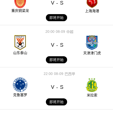
V
S
-
重庆铜梁龙
上海海港
即将开始
20:00
08-09
中超
V
S
-
山东泰山
天津津门虎
即将开始
22:00
08-09
巴西甲
V
S
-
克鲁塞罗
米拉索
即将开始