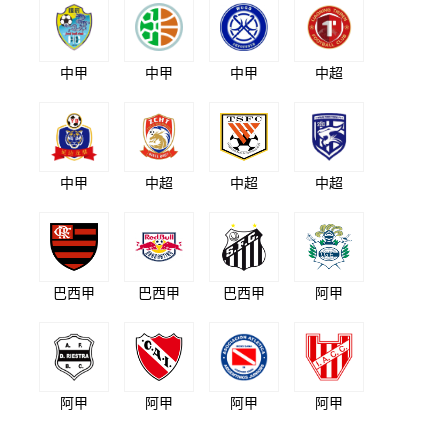
中甲
中甲
中甲
中超
中甲
中超
中超
中超
巴西甲
巴西甲
巴西甲
阿甲
阿甲
阿甲
阿甲
阿甲