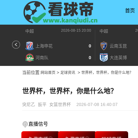
首页
2026-08-15 20:00
2
中超
中超
上海申花
0
云南玉昆
河南队
0
大连英博
当前位置:
>
>
网站首页
足球资讯
世界杯，世界杯，你是什么地？
世界杯，世界杯，你是什么地？
突尼乙
扳平
女篮世界杯
2026-07-08 16:40:07
直播信号