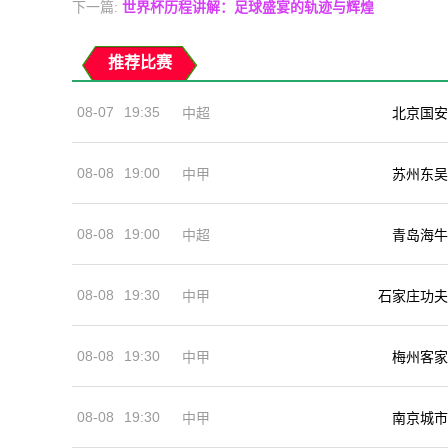
下一篇:
世界杯历程讲解：足球盛宴的轨迹与辉煌
推荐比赛
08-07
19:35
中超
北京国安
08-08
19:00
中甲
苏州东吴
08-08
19:00
中超
青岛海牛
08-08
19:30
中甲
石家庄功夫
08-08
19:30
中甲
梅州客家
08-08
19:30
中甲
南京城市