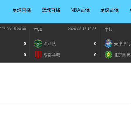
足球直播
篮球直播
NBA录像
足球录像
026-08-15 20:00
2026-08-15 19:35
中超
中超
0
浙江队
0
天津津门
0
成都蓉城
0
北京国安