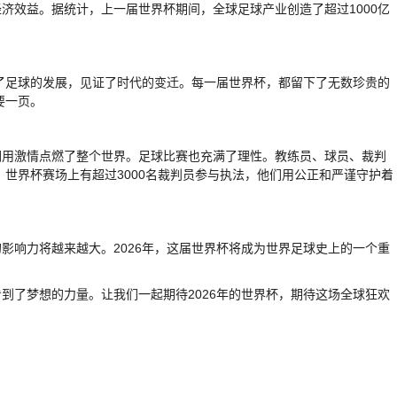
济效益。据统计，上一届世界杯期间，全球足球产业创造了超过1000亿
证了足球的发展，见证了时代的变迁。每一届世界杯，都留下了无数珍贵的
要一页。
们用激情点燃了整个世界。足球比赛也充满了理性。教练员、球员、裁判
，世界杯赛场上有超过3000名裁判员参与执法，他们用公正和严谨守护着
影响力将越来越大。2026年，这届世界杯将成为世界足球史上的一个重
到了梦想的力量。让我们一起期待2026年的世界杯，期待这场全球狂欢