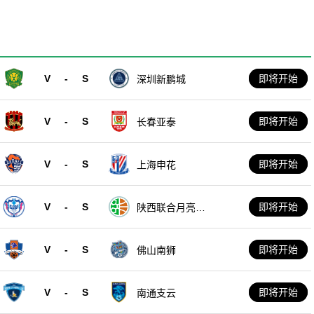
V
-
S
即将开始
深圳新鹏城
V
-
S
即将开始
长春亚泰
V
-
S
即将开始
上海申花
V
-
S
即将开始
陕西联合月亮泊
队
V
-
S
即将开始
佛山南狮
V
-
S
即将开始
南通支云