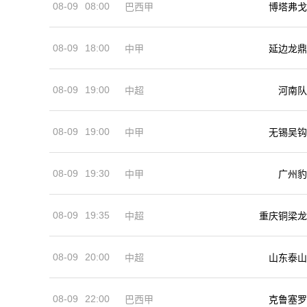
08-09
08:00
巴西甲
博塔弗戈
08-09
18:00
中甲
延边龙鼎
08-09
19:00
河南队
中超
08-09
19:00
中甲
无锡吴钩
08-09
19:30
中甲
广州豹
08-09
19:35
中超
重庆铜梁龙
08-09
20:00
中超
山东泰山
08-09
22:00
巴西甲
克鲁塞罗