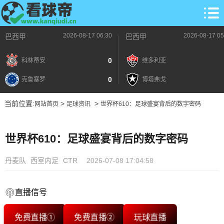
2026-08-17 06:30
2026-08-17 05
巴西甲
巴西甲
0
科林蒂安
维多利亚
0
克鲁塞罗
博塔弗戈
当前位置:
>
>
网站首页
足球资讯
世界杯610：足球盛宴背后的数字密码
世界杯610：足球盛宴背后的数字密码
丹麦队
西室内足
CTR
2026-07-08 17:04:58
直播信号
免费直播①
免费直播②
玩球直播