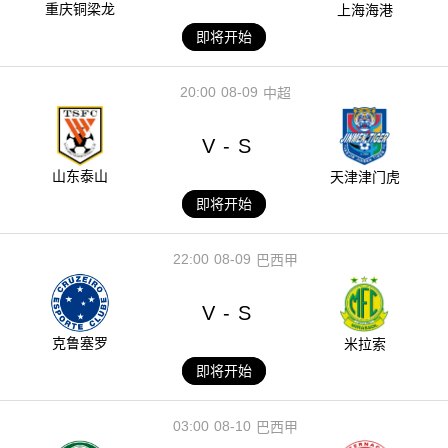
重庆铜梁龙
上海海港
即将开始
20:00
08-09
中超
V
S
-
山东泰山
天津津门虎
即将开始
22:00
08-09
巴西甲
V
S
-
克鲁塞罗
米拉索
即将开始
03:00
08-10
巴西甲