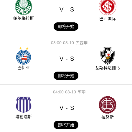
V
S
-
帕尔梅拉斯
巴西国际
即将开始
03:00
08-10
巴西甲
V
S
-
巴伊亚
瓦斯科达伽马
即将开始
04:00
08-10
阿甲
V
S
-
塔勒瑞斯
拉努斯
即将开始