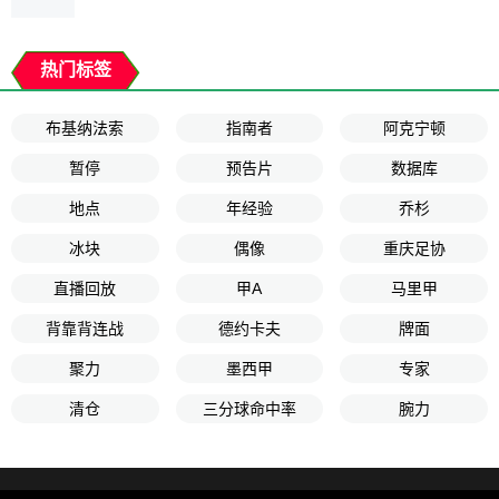
热门标签
布基纳法索
指南者
阿克宁顿
暂停
预告片
数据库
地点
年经验
乔杉
冰块
偶像
重庆足协
直播回放
甲A
马里甲
背靠背连战
德约卡夫
牌面
聚力
墨西甲
专家
清仓
三分球命中率
腕力