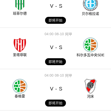
V
S
-
班菲尔德
贝尔格拉诺
即将开始
04:00
08-10
阿甲
V
S
-
圣塔菲联
科尔多瓦中央SDE
即将开始
04:00
08-10
阿甲
V
S
-
泰格雷
河床
即将开始