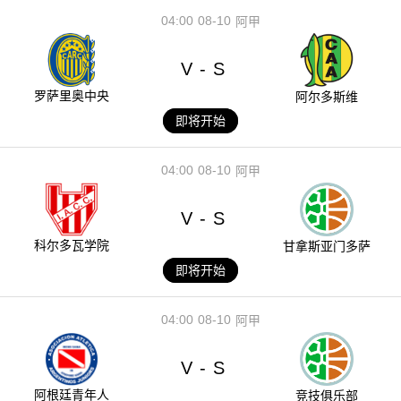
04:00
08-10
阿甲
V
S
-
罗萨里奥中央
阿尔多斯维
即将开始
04:00
08-10
阿甲
V
S
-
科尔多瓦学院
甘拿斯亚门多萨
即将开始
04:00
08-10
阿甲
V
S
-
阿根廷青年人
竞技俱乐部