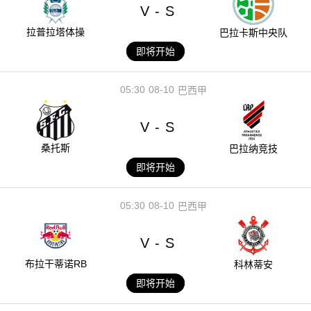
V
S
-
拉普拉塔体操
巴拉卡斯中央队
即将开始
05:30
08-10
巴西甲
V
S
-
桑托斯
巴拉纳竞技
即将开始
05:30
08-10
巴西甲
V
S
-
布拉干蒂诺RB
科林蒂安
即将开始