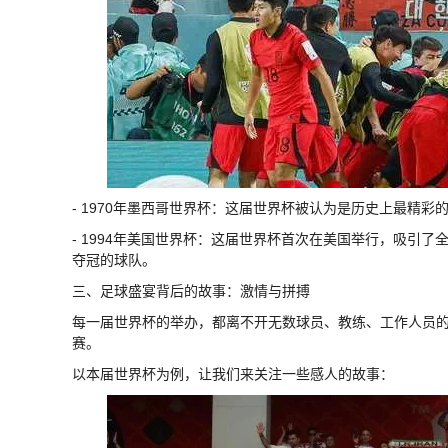
- 1970年墨西哥世界杯：这届世界杯被认为是历史上最精
- 1994年美国世界杯：这届世界杯首次在美国举行，吸引
夺冠的球队。
三、足球盛宴背后的故事：激情与拼搏
每一届世界杯的举办，都离不开无数球员、教练、工作人员
赛。
以本届世界杯为例，让我们来关注一些感人的故事：