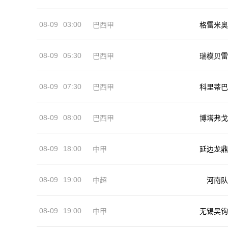
08-09
03:00
巴西甲
格雷米奥
08-09
05:30
巴西甲
瑞模贝雷
08-09
07:30
巴西甲
科里蒂巴
08-09
08:00
巴西甲
博塔弗戈
08-09
18:00
中甲
延边龙鼎
08-09
19:00
河南队
中超
08-09
19:00
中甲
无锡吴钩