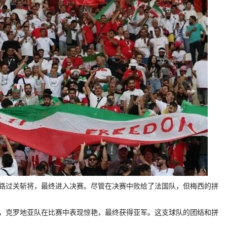
一路过关斩将，最终进入决赛。尽管在决赛中败给了法国队，但梅西的拼
队，克罗地亚队在比赛中表现惊艳，最终获得亚军。这支球队的团结和拼