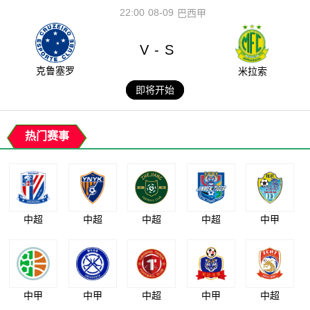
22:00
08-09
巴西甲
V
S
-
克鲁塞罗
米拉索
即将开始
热门赛事
中超
中超
中超
中超
中甲
中甲
中甲
中超
中甲
中超