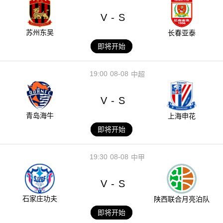
V
S
-
苏州东吴
长春亚泰
即将开始
19:00
08-08
中超
V
S
-
青岛海牛
上海申花
即将开始
19:30
08-08
中甲
V
S
-
石家庄功夫
陕西联合月亮泊队
即将开始