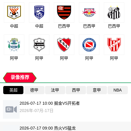
中超
中超
巴西甲
巴西甲
巴西甲
阿甲
阿甲
阿甲
阿甲
阿甲
录像推荐
英超
德甲
法甲
西甲
意甲
NBA
2026-07-17 10:00 掘金VS开拓者
2026年-07月-17日
2026-07-17 09:00 热火VS猛龙