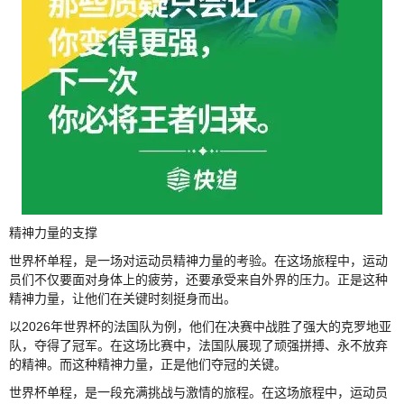
精神力量的支撑
世界杯单程，是一场对运动员精神力量的考验。在这场旅程中，运动
员们不仅要面对身体上的疲劳，还要承受来自外界的压力。正是这种
精神力量，让他们在关键时刻挺身而出。
以2026年世界杯的法国队为例，他们在决赛中战胜了强大的克罗地亚
队，夺得了冠军。在这场比赛中，法国队展现了顽强拼搏、永不放弃
的精神。而这种精神力量，正是他们夺冠的关键。
世界杯单程，是一段充满挑战与激情的旅程。在这场旅程中，运动员