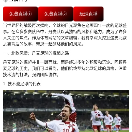
免费直播①
免费直播②
玩球直播
当世界杯的战鼓再次擂响，全球的目光聚焦在这项四年一度的足球盛
事。在众多参赛队伍中，丹麦队以其独特的风格和魅力，成为了许多
人关注的焦点。作为体育网站的文章编辑，我有幸深入挖掘这支北欧
之翼背后的故事，带您一起领略他们的风采。
一、北欧风情：丹麦足球的崛起之路
丹麦足球的崛起并非一蹴而就，而是经过多年的积累和沉淀。回顾丹
麦足球的历史，我们可以看到，他们始终坚持北欧足球的风格，注重
技术流的打法，强调团队协作。
1. 技术流足球的代表