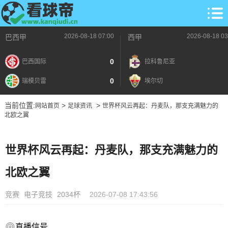
2026-08-18 07:00
2026-08-18 03
巴西甲
西甲
0
巴西国际
拉科鲁尼亚
0
瑞模贝雷
埃尔切
当前位置:
>
>
网站首页
足球资讯
世界杯风云再起：丹麦队，那支充满魅力的
北欧之翼
世界杯风云再起：丹麦队，那支充满魅力的
北欧之翼
竞赛
电子竞技
2034杯
2026-07-08 17:43:56
直播信号