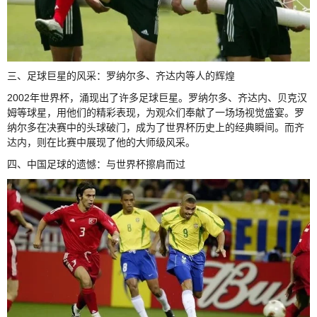
三、足球巨星的风采：罗纳尔多、齐达内等人的辉煌
2002年世界杯，涌现出了许多足球巨星。罗纳尔多、齐达内、贝克汉
姆等球星，用他们的精彩表现，为观众们奉献了一场场视觉盛宴。罗
纳尔多在决赛中的头球破门，成为了世界杯历史上的经典瞬间。而齐
达内，则在比赛中展现了他的大师级风采。
四、中国足球的遗憾：与世界杯擦肩而过