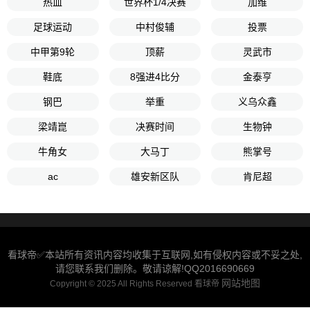
热血
世界杯1/4决赛
加维
足球运动
中村俊辅
投票
中甲第9轮
顶薪
灵武市
鞋底
8强进4比分
金泰亨
钢巴
举重
义乌众鑫
梁靖崑
决赛时间
生物钟
牛角女
大马丁
熊掌号
ac
雄安新区队
肯尼超
看球帝✅本站所有资讯内容均收集于互联网,如有侵权内容或不妥之处,
请您联系我们删除。敬请谅解!QQ2016690669
网站地图
Copyright © 2025 All Rights Reserved 看球帝