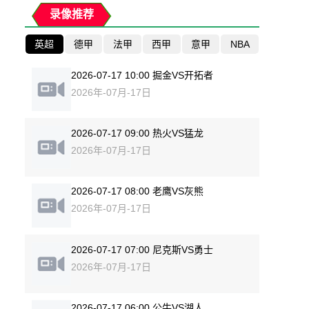
录像推荐
英超
德甲
法甲
西甲
意甲
NBA
2026-07-17 10:00 掘金VS开拓者
2026年-07月-17日
2026-07-17 09:00 热火VS猛龙
2026年-07月-17日
2026-07-17 08:00 老鹰VS灰熊
2026年-07月-17日
2026-07-17 07:00 尼克斯VS勇士
2026年-07月-17日
2026-07-17 06:00 公牛VS湖人