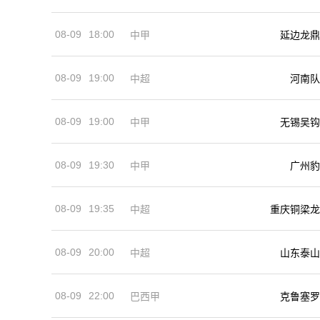
08-09
18:00
中甲
延边龙鼎
08-09
19:00
河南队
中超
08-09
19:00
中甲
无锡吴钩
08-09
19:30
中甲
广州豹
08-09
19:35
中超
重庆铜梁龙
08-09
20:00
中超
山东泰山
08-09
22:00
巴西甲
克鲁塞罗