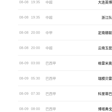
08-08
19:35
中超
大连英博
08-08
19:35
中超
浙江队
08-08
20:00
中甲
定南赣联
08-08
20:00
中超
云南玉昆
08-09
03:00
巴西甲
格雷米奥
08-09
05:30
巴西甲
瑞模贝雷
08-09
07:30
巴西甲
科里蒂巴
08-09
08:00
巴西甲
博塔弗戈