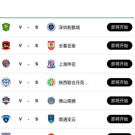
V
-
S
即将开始
深圳新鹏城
V
-
S
即将开始
长春亚泰
V
-
S
即将开始
上海申花
V
-
S
即将开始
陕西联合月亮泊
队
V
-
S
即将开始
佛山南狮
V
-
S
即将开始
南通支云