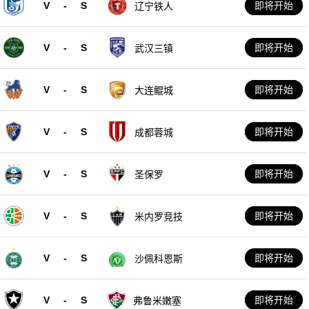
V
-
S
即将开始
辽宁铁人
V
-
S
即将开始
武汉三镇
V
-
S
即将开始
大连鲲城
V
-
S
即将开始
成都蓉城
V
-
S
即将开始
圣保罗
V
-
S
即将开始
米内罗竞技
V
-
S
即将开始
沙佩科恩斯
V
-
S
即将开始
弗鲁米嫩塞