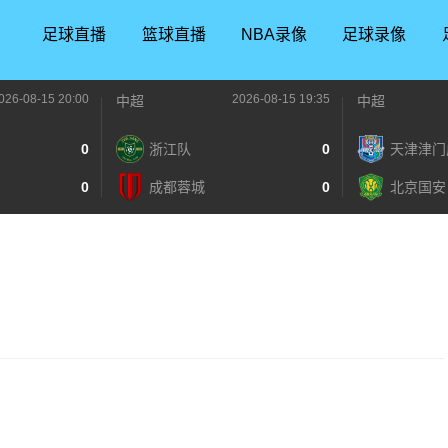
足球直播
篮球直播
NBA录像
足球录像
026-08-15 20:00
2026-08-15 19:35
中超
中超
0
浙江队
0
天津津门
0
成都蓉城
0
北京国安