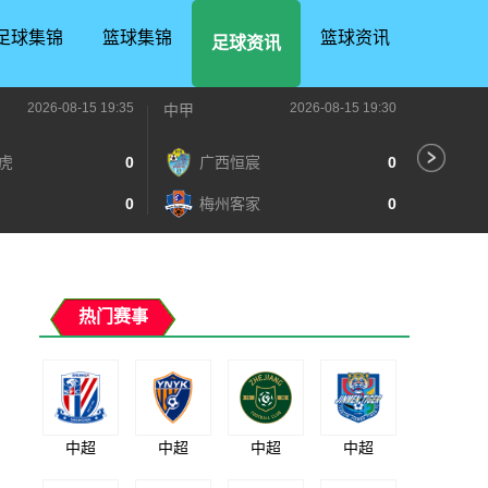
足球集锦
篮球集锦
篮球资讯
足球资讯
2026-08-15 19:35
2026-08-15 19:30
中甲
中甲
虎
0
广西恒宸
0
陕
0
梅州客家
0
长
热门赛事
中超
中超
中超
中超