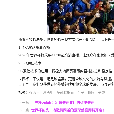
随着科技的进步，世界杯的呈现方式也在不断创新。以下是
1. 4K/8K超高清直播
2026年世界杯将采用4K/8K超高清直播，让观众在家就能
2. 5G通信技术
5G通信技术的应用，将极大地提高赛事的直播速度和稳定性
世界杯，不仅是一场足球盛宴，更是全球文化的交流与碰撞
日子里，我们期待世界杯能够继续引领全球的发展，书写更
标签
：
强蓝王
澳西甲
多棘蜈蚣苗
亲子
权限
子弹
上一篇:
世界杯vclub：足球盛宴背后的科技盛宴
下一篇:
世界杯包头一场激情四溢的足球盛宴即将开启！