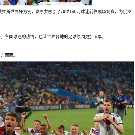
俄罗斯世界杯为例，赛事共吸引了超过150万球迷前往现场观赛，为俄罗
播。各国球迷的热情，也让世界各地的足球氛围更加浓厚。
方方面面。