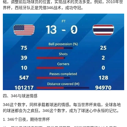
础，调整前后场球员的位置，实现战术的灵活多变。例如，2010年世
界杯，西班牙队正是凭借346战术，成功夺冠。
四、346与球迷情感
346这个数字，同样承载着球迷的情感。每当世界杯来临，全球各地
的球迷都会为之疯狂。346这个数字，成为了球迷心中永恒的记忆。
1. 346个日夜，期待世界杯