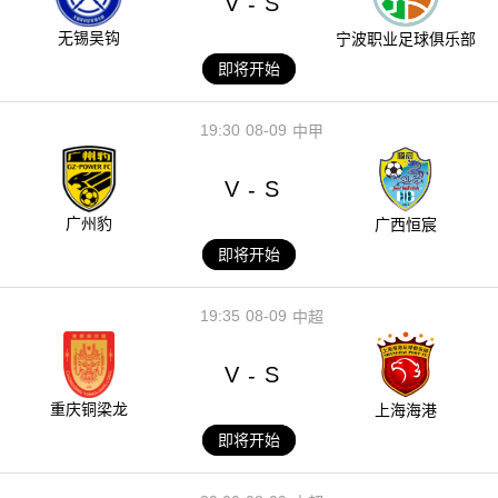
V
S
-
无锡吴钩
宁波职业足球俱乐部
即将开始
19:30
08-09
中甲
V
S
-
广州豹
广西恒宸
即将开始
19:35
08-09
中超
V
S
-
重庆铜梁龙
上海海港
即将开始