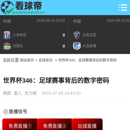
2026-08-15 20:00
2026-08-15 20
中超
中超
0
上海申花
云南玉昆
0
河南队
大连英博
当前位置:
>
>
网站首页
足球资讯
世界杯346：足球赛事背后的数字密码
世界杯346：足球赛事背后的数字密码
猜图
事儿
宝力根
2026-07-08 19:43:50
直播信号
免费直播①
免费直播②
玩球直播