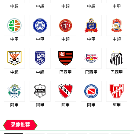
中超
中超
中超
中超
中甲
中甲
中甲
中超
中甲
中超
中超
中超
巴西甲
巴西甲
巴西甲
阿甲
阿甲
阿甲
阿甲
阿甲
录像推荐