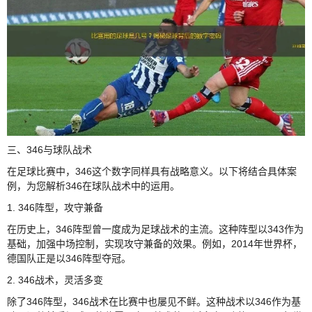
三、346与球队战术
在足球比赛中，346这个数字同样具有战略意义。以下将结合具体案
例，为您解析346在球队战术中的运用。
1. 346阵型，攻守兼备
在历史上，346阵型曾一度成为足球战术的主流。这种阵型以343作为
基础，加强中场控制，实现攻守兼备的效果。例如，2014年世界杯，
德国队正是以346阵型夺冠。
2. 346战术，灵活多变
除了346阵型，346战术在比赛中也屡见不鲜。这种战术以346作为基