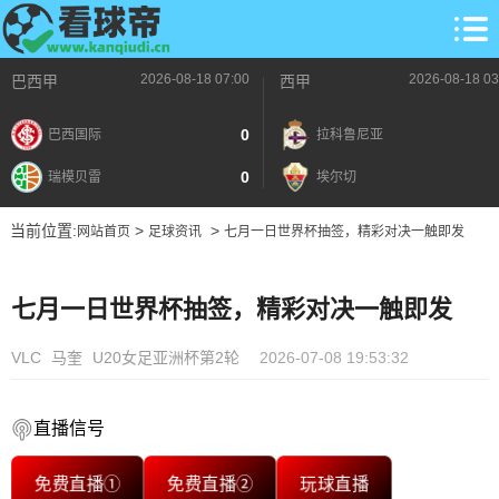
2026-08-18 07:00
2026-08-18 03
巴西甲
西甲
0
巴西国际
拉科鲁尼亚
0
瑞模贝雷
埃尔切
当前位置:
>
>
网站首页
足球资讯
七月一日世界杯抽签，精彩对决一触即发
七月一日世界杯抽签，精彩对决一触即发
VLC
马奎
U20女足亚洲杯第2轮
2026-07-08 19:53:32
直播信号
免费直播①
免费直播②
玩球直播