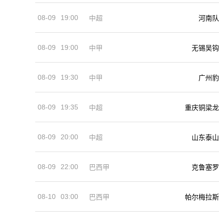
08-09
19:00
河南队
中超
08-09
19:00
中甲
无锡吴钩
08-09
19:30
中甲
广州豹
08-09
19:35
中超
重庆铜梁龙
08-09
20:00
中超
山东泰山
08-09
22:00
巴西甲
克鲁塞罗
08-10
03:00
巴西甲
帕尔梅拉斯