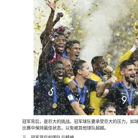
冠军背后，是巨大的挑战。冠军球队要承受巨大的压力，如
比赛中保持最佳状态，以免被其他球队超越。
三、冠军背后的团队与精神