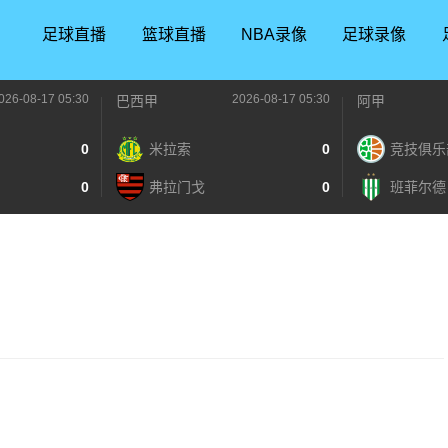
足球直播
篮球直播
NBA录像
足球录像
026-08-17 05:30
2026-08-17 05:30
巴西甲
阿甲
0
米拉索
0
竞技俱乐
0
弗拉门戈
0
班菲尔德