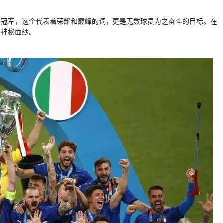
。冠军，这个代表着荣耀和巅峰的词，更是无数球员为之奋斗的目标。在
的神秘面纱。