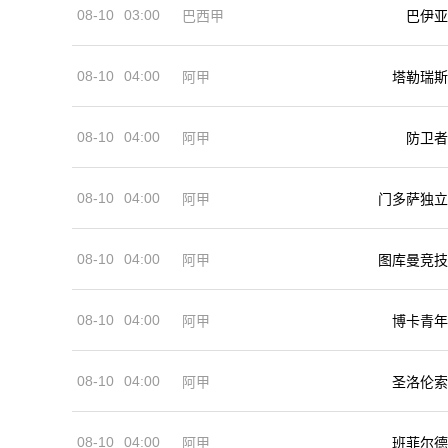
08-10
03:00
巴西甲
巴伊亚
08-10
04:00
阿甲
塔勒瑞斯
08-10
04:00
阿甲
防卫者
08-10
04:00
阿甲
门多萨独立
08-10
04:00
阿甲
图库曼竞技
08-10
04:00
阿甲
博卡青年
08-10
04:00
阿甲
圣洛伦索
08-10
04:00
阿甲
班菲尔德