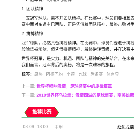
1. 团队精神
一支冠军球队，离不开团队精神。在比赛中，球员们要相互支
赛中面对东道主巴西队，正是凭借着团队精神，最终击败对
2. 拼搏精神
冠军球队，必然具备拼搏精神。在比赛中，球员们要敢于拼搏
段险些被淘汰，但凭借拼搏精神，最终逆转晋级，并在决赛
世界杯冠军，是实力、机遇、团队与精神的完美结合。在未
我们而言，冠军背后的奥秘，将是一次难忘的旅程。
标签
：
昂热
阿德巴约
小镇
九球
后备赛
体育界
上一篇:
世界杯唱响激情，足球盛宴中的旋律篇章
下一篇:
2018世界杯乌拉圭：激情四溢的足球盛宴，南美雄
推荐比赛
08-09
18:00
中甲
延边龙鼎