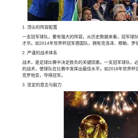
1. 顶尖的阵容配置
一支冠军球队，要有强大的阵容。从历史数据来看，冠军球
才华。如2014年世界杯冠军德国队，拥有克洛泽、穆勒、
2. 严谨的战术体系
战术，是足球比赛中决定胜负的关键因素。一支冠军球队，
的战术，使球队在比赛中发挥出最佳水平。如2018年世界
克罗地亚，夺得冠军。
3. 坚定的意志与毅力