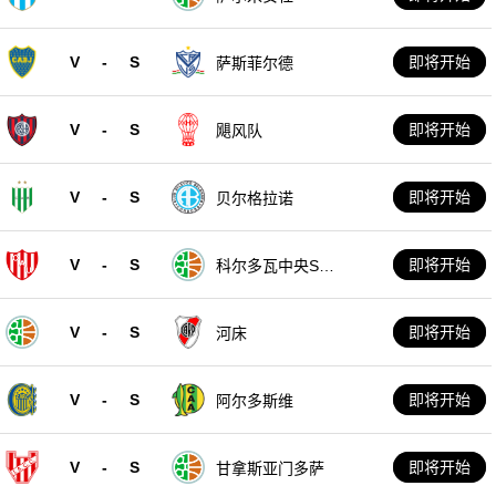
V
-
S
即将开始
萨斯菲尔德
V
-
S
即将开始
飓风队
V
-
S
即将开始
贝尔格拉诺
V
-
S
即将开始
科尔多瓦中央SD
E
V
-
S
即将开始
河床
V
-
S
即将开始
阿尔多斯维
V
-
S
即将开始
甘拿斯亚门多萨