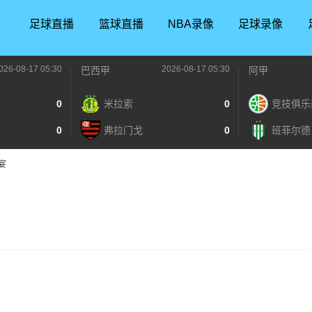
足球直播
篮球直播
NBA录像
足球录像
026-08-17 05:30
2026-08-17 05:30
巴西甲
阿甲
0
米拉索
0
竞技俱乐
0
弗拉门戈
0
班菲尔德
宴