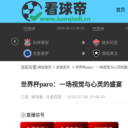
首页
2026-08-17 06:30
2
巴西甲
巴西甲
科林蒂安
0
维多利亚
克鲁塞罗
0
博塔弗戈
当前位置:
>
>
网站首页
足球资讯
世界杯paro：一场视觉与心灵的盛
世界杯paro：一场视觉与心灵的盛宴
口误
候场者
马来西亚
2026-07-08 20:48:45
直播信号