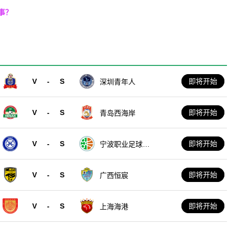
事？
V
-
S
即将开始
深圳青年人
V
-
S
即将开始
青岛西海岸
V
-
S
即将开始
宁波职业足球俱
乐部
V
-
S
即将开始
广西恒宸
V
-
S
即将开始
上海海港