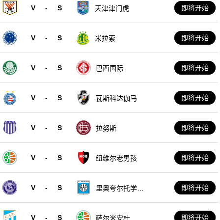
V
-
S
即将开始
天津津门虎
V
-
S
即将开始
米拉索
V
-
S
即将开始
巴西国际
V
-
S
即将开始
瓦斯科达伽马
V
-
S
即将开始
拉努斯
V
-
S
即将开始
纽维尔老男孩
V
-
S
即将开始
里奥夸尔托学生
队
V
-
S
即将开始
萨尔米安杜